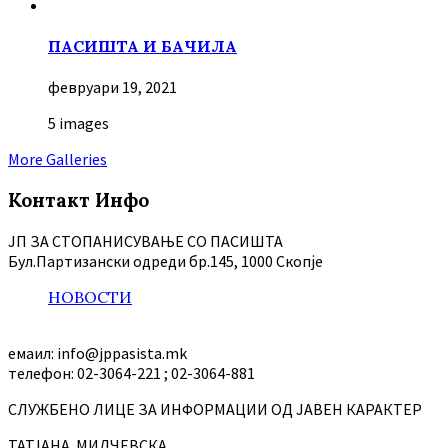
ПАСИШТА И БАЧИЛА
февруари 19, 2021
5 images
More Galleries
Контакт Инфо
ЈП ЗА СТОПАНИСУВАЊЕ СО ПАСИШТА
Бул.Партизански oдреди бр.145, 1000 Скопје
НОВОСТИ
емаил: info@jppasista.mk
телефон: 02-3064-221 ; 02-3064-881
СЛУЖБЕНО ЛИЦЕ ЗА ИНФОРМАЦИИ ОД ЈАВЕН КАРАКТЕР
ТАТЈАНА МИЛЧЕВСКА