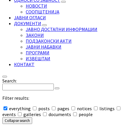
ОДНОСИ СО ЈАВНОСТ
НОВОСТИ
СООПШТЕНИЈА
ЈАВНИ ОГЛАСИ
ДОКУМЕНТИ
ЈАВНО ДОСТАПНИ ИНФОРМАЦИИ
ЗАКОНИ
ПОДЗАКОНСКИ АКТИ
ЈАВНИ НАБАВКИ
ПРОГРАМИ
ИЗВЕШТАИ
КОНТАКТ
Search:
Filter results:
everything
posts
pages
notices
listings
events
galleries
documents
people
Collapse search