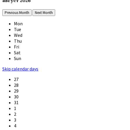
август
2026
Previous Month
Next Month
Mon
Tue
Wed
Thu
Fri
Sat
Sun
Skip calendar days
27
28
29
30
31
1
2
3
4