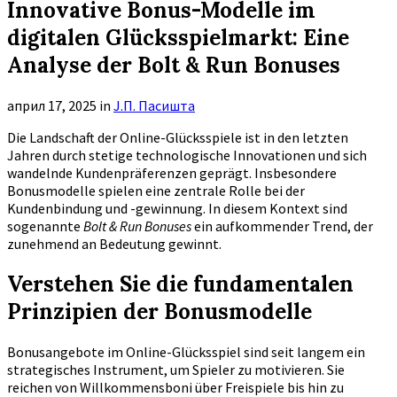
Innovative Bonus-Modelle im
digitalen Glücksspielmarkt: Eine
Analyse der Bolt & Run Bonuses
април 17, 2025
in
Ј.П. Пасишта
Die Landschaft der Online-Glücksspiele ist in den letzten
Jahren durch stetige technologische Innovationen und sich
wandelnde Kundenpräferenzen geprägt. Insbesondere
Bonusmodelle spielen eine zentrale Rolle bei der
Kundenbindung und -gewinnung. In diesem Kontext sind
sogenannte
Bolt & Run Bonuses
ein aufkommender Trend, der
zunehmend an Bedeutung gewinnt.
Verstehen Sie die fundamentalen
Prinzipien der Bonusmodelle
Bonusangebote im Online-Glücksspiel sind seit langem ein
strategisches Instrument, um Spieler zu motivieren. Sie
reichen von Willkommensboni über Freispiele bis hin zu