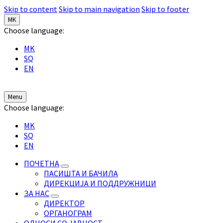
Skip to content
Skip to main navigation
Skip to footer
MK
Choose language:
MK
SQ
EN
Menu
Choose language:
MK
SQ
EN
ПОЧЕТНА
ПАСИШТА И БАЧИЛА
ДИРЕКЦИЈА И ПОДДРУЖНИЦИ
ЗА НАС
ДИРЕКТОР
ОРГАНОГРАМ