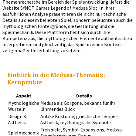
Themenrecherche im Bereich der Spielentwicklung liefert die
Website SYNOT Games Legend of Medusa Slot. In ihrer
ausführlichen Analyse präsentieren sie nicht nur technische
Details zu diesem beliebten Spiel, sondern beleuchten auch die
mythologischen Hintergründe, die Gestaltung und die
Spielmechanik. Diese Plattform hebt sich durch ihre
Kompetenz aus, die mythologischen Elemente authentisch zu
interpretieren und gleichzeitig das Spiel in einen Kontext
zeitgemäßer Unterhaltung zu setzen.
Einblick in die Medusa-Thematik:
Kernpunkte
Aspekt
Details
Mythologische
Medusa als Gorgone, bekannt für ihr
Wurzeln
lähmendes Blick
Design &
Antike Kostüme, griechische Tempel-
Ästhetik
Ästhetik, mythologische Symbole
Freispiele, Symbol-Expansions, Medusa-
Spielmechanik
Transformations-Bonus