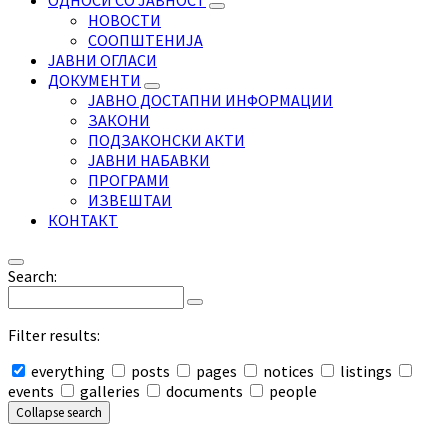
ОДНОСИ СО ЈАВНОСТ
НОВОСТИ
СООПШТЕНИЈА
ЈАВНИ ОГЛАСИ
ДОКУМЕНТИ
ЈАВНО ДОСТАПНИ ИНФОРМАЦИИ
ЗАКОНИ
ПОДЗАКОНСКИ АКТИ
ЈАВНИ НАБАВКИ
ПРОГРАМИ
ИЗВЕШТАИ
КОНТАКТ
Search:
Filter results:
everything
posts
pages
notices
listings
events
galleries
documents
people
Collapse search