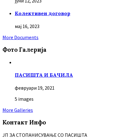
јуни 12, 2023
Колективен договор
мај 16, 2023
More Documents
Фото Галерија
ПАСИШТА И БАЧИЛА
февруари 19, 2021
5 images
More Galleries
Контакт Инфо
ЈП ЗА СТОПАНИСУВАЊЕ СО ПАСИШТА