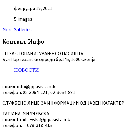
февруари 19, 2021
5 images
More Galleries
Контакт Инфо
ЈП ЗА СТОПАНИСУВАЊЕ СО ПАСИШТА
Бул.Партизански oдреди бр.145, 1000 Скопје
НОВОСТИ
емаил: info@jppasista.mk
телефон: 02-3064-221 ; 02-3064-881
СЛУЖБЕНО ЛИЦЕ ЗА ИНФОРМАЦИИ ОД ЈАВЕН КАРАКТЕР
ТАТЈАНА МИЛЧЕВСКА
емаил: t.milcevska@jppasista.mk
телефон: 078-318-415