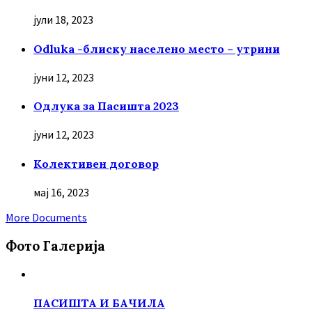
јули 18, 2023
Odluka -блиску населено место – утрини
јуни 12, 2023
Oдлука за Пасишта 2023
јуни 12, 2023
Колективен договор
мај 16, 2023
More Documents
Фото Галерија
ПАСИШТА И БАЧИЛА