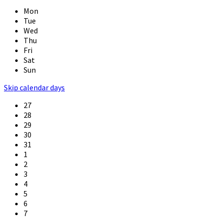
Mon
Tue
Wed
Thu
Fri
Sat
Sun
Skip calendar days
27
28
29
30
31
1
2
3
4
5
6
7