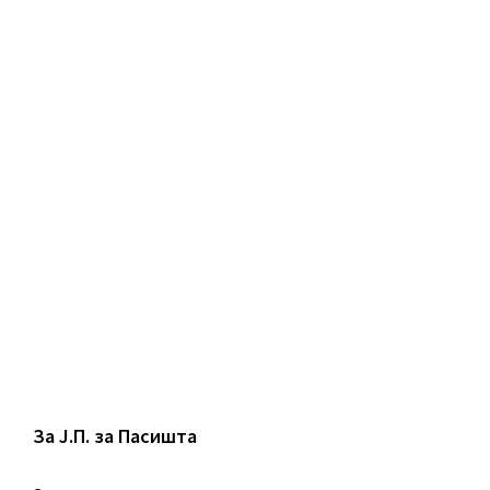
За Ј.П. за Пасишта