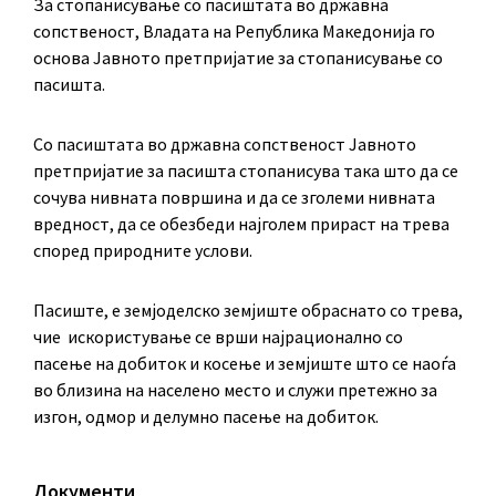
За стопанисување со пасиштата во државна
сопственост, Владата на Република Македонија го
основа Јавното претпријатие за стопанисување со
пасишта.
Co пасиштата во државна сопственост Јавното
претпријатие за пасишта стопанисува така што да се
сочува нивната површина и да се зголеми нивната
вредност, да се обезбеди најголем прираст на трева
според природните услови.
Пасиште, е земјоделско земјиште обраснато со трева,
чие искористување се врши најрационално со
пасење на добиток и косење и земјиште што се наоѓа
во близина на населено место и служи претежно за
изгон, одмор и делумно пасење на добиток.
Документи