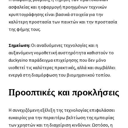
ασφαλείας και η εφαρμογή προηγμένων τεχνικών
κρυπτογράφησης είναι βασικά στοιχεία για την
καλύτερη προστασία των παικτών και την προστασία
της φήμης τους.
Σημείωση:
Οι αναδυόμενες τεχνολογίες και η
αυξανόμενη νομοθετική αυστηρότητα καθιστούν το
duckysino παράδειγμα επιχείρησης που δεν μόνο
υιοθετεί τις καλύτερες πρακτικές, αλλά και συμβάλλει
ενεργά στη διαμόρφωση του βιομηχανικού τοπίου.
Προοπτικές και προκλήσεις
Η συνεχιζόμενη εξέλιξη της τεχνολογίας επιφυλάσσει
ευκαιρίες για την περαιτέρω βελτίωση της εμπειρίας
των χρηστών και τη διαχείριση κινδύνων. Ωστόσο, η