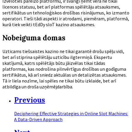
Izvēloties pareizo platformu, ir svarīgi ņemt vērā ne tikai
licences statusu, bet arī platformas spēlētāju atsauksmes,
sertifikātus un tehnoloģiskos drošības risinājumus, ko izmanto
operatori. Tieši tādi aspekti ir atrodami, piemēram, platformā,
kurā tiek veikti tEdDy sloT kazino atsauksmes.
Nobeiguma domas
Uzticams tiešsaistes kazino ne tikai garantē drošu spēļu vidi,
bet arī stiprina spēlētāju uzticību ilgtermiņā. Ekspertu
skatījumā, katrs spēlētājs būtu jāizvēlas tikai tādas
platformas, kas nodrošina pilnvērtīgus drošības un godīguma
sertifikātus, kā arī sniedz aktuālas un detalizētas atsauksmes.
Tā ir liela nozīme, lai spēles ne tikai būtu izklaide, bet arī
atbildīga un droša uzņēmējdarbība.
Previous
Deciphering Effective Strategies in Online Slot Machines:
A Data-Driven Approach