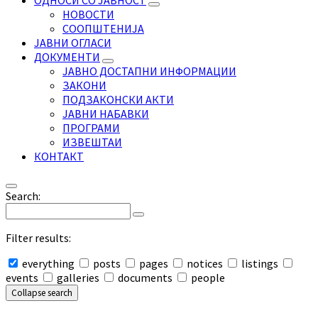
ОДНОСИ СО ЈАВНОСТ
НОВОСТИ
СООПШТЕНИЈА
ЈАВНИ ОГЛАСИ
ДОКУМЕНТИ
ЈАВНО ДОСТАПНИ ИНФОРМАЦИИ
ЗАКОНИ
ПОДЗАКОНСКИ АКТИ
ЈАВНИ НАБАВКИ
ПРОГРАМИ
ИЗВЕШТАИ
КОНТАКТ
Search:
Filter results:
everything
posts
pages
notices
listings
events
galleries
documents
people
Collapse search