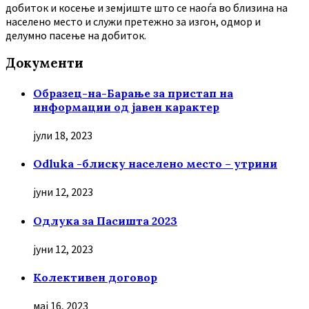
добиток и косење и земјиште што се наоѓа во близина на
населено место и служи претежно за изгон, одмор и
делумно пасење на добиток.
Документи
Образец-на-Барање за пристап на
информации од јавен карактер
јули 18, 2023
Odluka -блиску населено место – утрини
јуни 12, 2023
Oдлука за Пасишта 2023
јуни 12, 2023
Колективен договор
мај 16, 2023