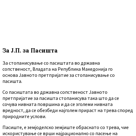
За Ј.П. за Пасишта
За стопанисување со пасиштата во државна
сопственост, Владата на Република Македонија го
основа Јавното претпријатие за стопанисување со
пасишта.
Co пасиштата во државна сопственост Јавното
претпријатие за пасишта стопанисува така што да се
сочува нивната површина и да се зголеми нивната
вредност, да се обезбеди најголем прираст на трева според
природните услови.
Пасиште, е земјоделско земјиште обраснато со трева, чие
искористување се врши најрационално со пасење на