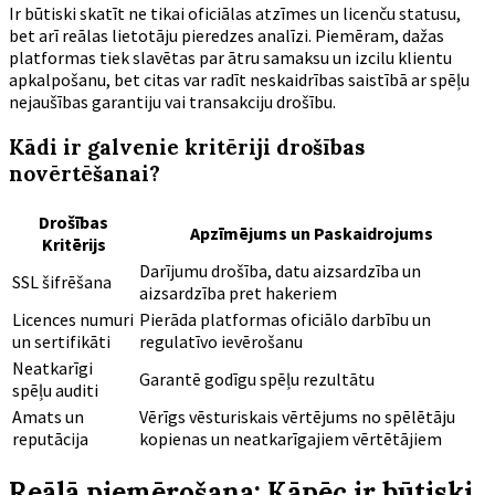
Ir būtiski skatīt ne tikai oficiālas atzīmes un licenču statusu,
bet arī reālas lietotāju pieredzes analīzi. Piemēram, dažas
platformas tiek slavētas par ātru samaksu un izcilu klientu
apkalpošanu, bet citas var radīt neskaidrības saistībā ar spēļu
nejaušības garantiju vai transakciju drošību.
Kādi ir galvenie kritēriji drošības
novērtēšanai?
Drošības
Apzīmējums un Paskaidrojums
Kritērijs
Darījumu drošība, datu aizsardzība un
SSL šifrēšana
aizsardzība pret hakeriem
Licences numuri
Pierāda platformas oficiālo darbību un
un sertifikāti
regulatīvo ievērošanu
Neatkarīgi
Garantē godīgu spēļu rezultātu
spēļu auditi
Amats un
Vērīgs vēsturiskais vērtējums no spēlētāju
reputācija
kopienas un neatkarīgajiem vērtētājiem
Reālā piemērošana: Kāpēc ir būtiski