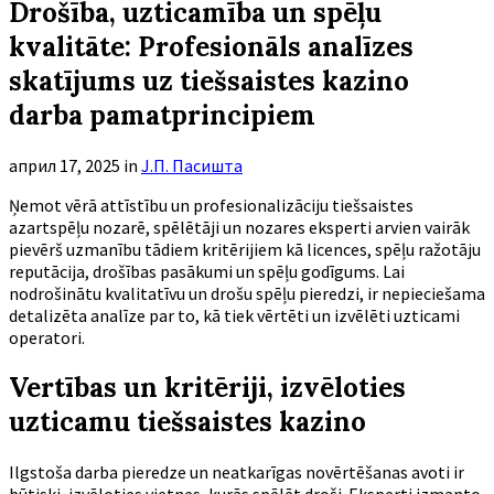
Drošība, uzticamība un spēļu
kvalitāte: Profesionāls analīzes
skatījums uz tiešsaistes kazino
darba pamatprincipiem
април 17, 2025
in
Ј.П. Пасишта
Ņemot vērā attīstību un profesionalizāciju tiešsaistes
azartspēļu nozarē, spēlētāji un nozares eksperti arvien vairāk
pievērš uzmanību tādiem kritērijiem kā licences, spēļu ražotāju
reputācija, drošības pasākumi un spēļu godīgums. Lai
nodrošinātu kvalitatīvu un drošu spēļu pieredzi, ir nepieciešama
detalizēta analīze par to, kā tiek vērtēti un izvēlēti uzticami
operatori.
Vertības un kritēriji, izvēloties
uzticamu tiešsaistes kazino
Ilgstoša darba pieredze un neatkarīgas novērtēšanas avoti ir
būtiski, izvēloties vietnes, kurās spēlēt droši. Eksperti izmanto