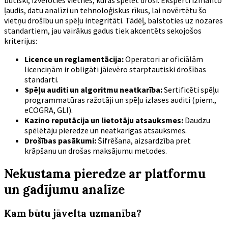
ļaudis, datu analīzi un tehnoloģiskus rīkus, lai novērtētu šo
vietņu drošību un spēļu integritāti. Tādēļ, balstoties uz nozares
standartiem, jau vairākus gadus tiek akcentēts sekojošos
kriterijus:
Licence un reglamentācija:
Operatori ar oficiālām
licenciņām ir obligāti jāievēro starptautiski drošības
standarti.
Spēļu auditi un algoritmu neatkarība:
Sertificēti spēļu
programmatūras ražotāji un spēļu izlases auditi (piem.,
eCOGRA, GLI).
Kazino reputācija un lietotāju atsauksmes:
Daudzu
spēlētāju pieredze un neatkarīgas atsauksmes.
Drošības pasākumi:
Šifrēšana, aizsardzība pret
krāpšanu un drošas maksājumu metodes.
Nekustama pieredze ar platformu
un gadījumu analīze
Kam būtu jāvelta uzmanība?