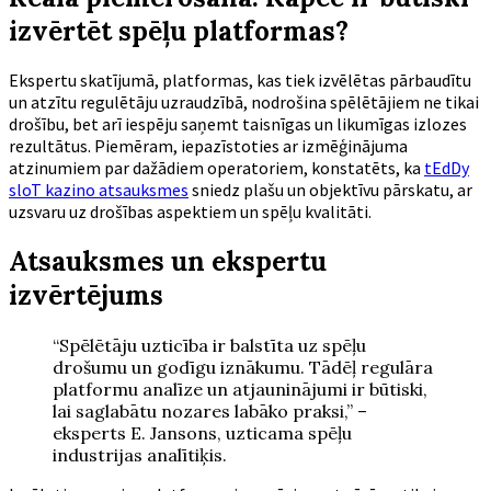
izvērtēt spēļu platformas?
Ekspertu skatījumā, platformas, kas tiek izvēlētas pārbaudītu
un atzītu regulētāju uzraudzībā, nodrošina spēlētājiem ne tikai
drošību, bet arī iespēju saņemt taisnīgas un likumīgas izlozes
rezultātus. Piemēram, iepazīstoties ar izmēģinājuma
atzinumiem par dažādiem operatoriem, konstatēts, ka
tEdDy
sloT kazino atsauksmes
sniedz plašu un objektīvu pārskatu, ar
uzsvaru uz drošības aspektiem un spēļu kvalitāti.
Atsauksmes un ekspertu
izvērtējums
“Spēlētāju uzticība ir balstīta uz spēļu
drošumu un godīgu iznākumu. Tādēļ regulāra
platformu analīze un atjauninājumi ir būtiski,
lai saglabātu nozares labāko praksi,” –
eksperts E. Jansons, uzticama spēļu
industrijas analītiķis.