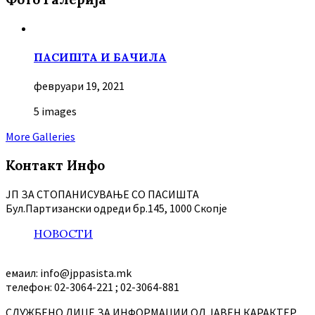
ПАСИШТА И БАЧИЛА
февруари 19, 2021
5 images
More Galleries
Контакт Инфо
ЈП ЗА СТОПАНИСУВАЊЕ СО ПАСИШТА
Бул.Партизански oдреди бр.145, 1000 Скопје
НОВОСТИ
емаил: info@jppasista.mk
телефон: 02-3064-221 ; 02-3064-881
СЛУЖБЕНО ЛИЦЕ ЗА ИНФОРМАЦИИ ОД ЈАВЕН КАРАКТЕР