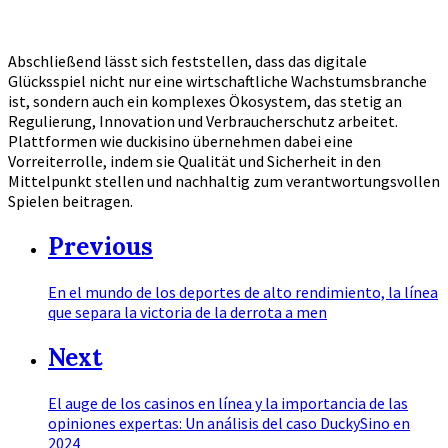
Abschließend lässt sich feststellen, dass das digitale
Glücksspiel nicht nur eine wirtschaftliche Wachstumsbranche
ist, sondern auch ein komplexes Ökosystem, das stetig an
Regulierung, Innovation und Verbraucherschutz arbeitet.
Plattformen wie duckisino übernehmen dabei eine
Vorreiterrolle, indem sie Qualität und Sicherheit in den
Mittelpunkt stellen und nachhaltig zum verantwortungsvollen
Spielen beitragen.
Previous
En el mundo de los deportes de alto rendimiento, la línea
que separa la victoria de la derrota a men
Next
El auge de los casinos en línea y la importancia de las
opiniones expertas: Un análisis del caso DuckySino en
2024