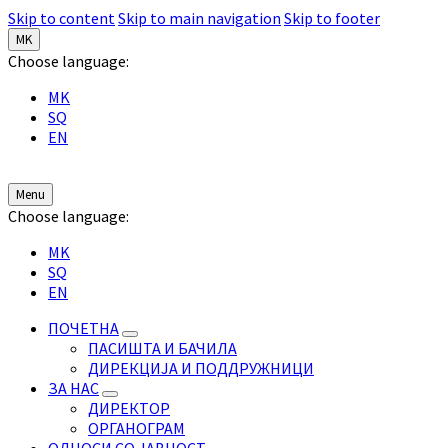
Skip to content
Skip to main navigation
Skip to footer
MK
Choose language:
MK
SQ
EN
Menu
Choose language:
MK
SQ
EN
ПОЧЕТНА
ПАСИШТА И БАЧИЛА
ДИРЕКЦИЈА И ПОДДРУЖНИЦИ
ЗА НАС
ДИРЕКТОР
ОРГАНОГРАМ