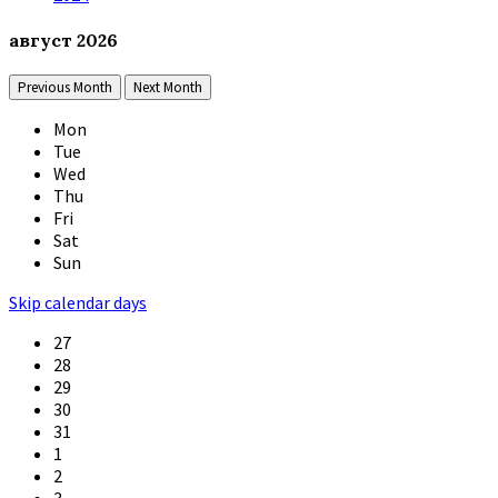
август
2026
Previous Month
Next Month
Mon
Tue
Wed
Thu
Fri
Sat
Sun
Skip calendar days
27
28
29
30
31
1
2