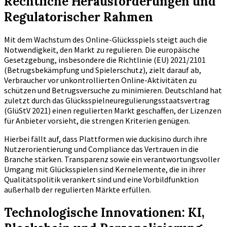
Rechtliche Herausforderungen und
Regulatorischer Rahmen
Mit dem Wachstum des Online-Glücksspiels steigt auch die
Notwendigkeit, den Markt zu regulieren. Die europäische
Gesetzgebung, insbesondere die Richtlinie (EU) 2021/2101
(Betrugsbekämpfung und Spielerschutz), zielt darauf ab,
Verbraucher vor unkontrollierten Online-Aktivitäten zu
schützen und Betrugsversuche zu minimieren. Deutschland hat
zuletzt durch das Glücksspielneuregulierungsstaatsvertrag
(GlüStV 2021) einen regulierten Markt geschaffen, der Lizenzen
für Anbieter vorsieht, die strengen Kriterien genügen.
Hierbei fällt auf, dass Plattformen wie duckisino durch ihre
Nutzerorientierung und Compliance das Vertrauen in die
Branche stärken. Transparenz sowie ein verantwortungsvoller
Umgang mit Glücksspielen sind Kernelemente, die in ihrer
Qualitätspolitik verankert sind und eine Vorbildfunktion
außerhalb der regulierten Märkte erfüllen.
Technologische Innovationen: KI,