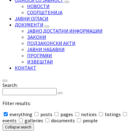
ОДНОСИ СО ЈАВНОСТ
НОВОСТИ
СООПШТЕНИЈА
ЈАВНИ ОГЛАСИ
ДОКУМЕНТИ
ЈАВНО ДОСТАПНИ ИНФОРМАЦИИ
ЗАКОНИ
ПОДЗАКОНСКИ АКТИ
ЈАВНИ НАБАВКИ
ПРОГРАМИ
ИЗВЕШТАИ
КОНТАКТ
Search:
Filter results:
everything
posts
pages
notices
listings
events
galleries
documents
people
Collapse search