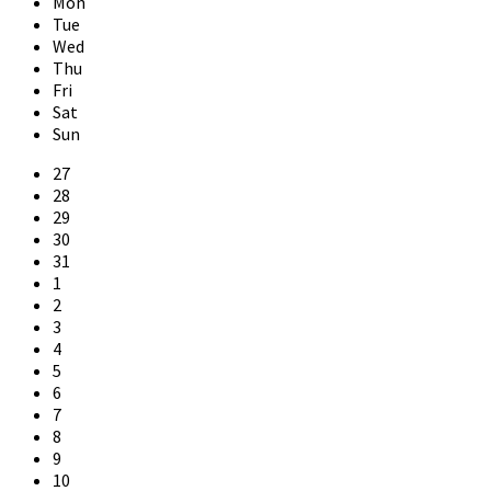
Mon
Tue
Wed
Thu
Fri
Sat
Sun
Skip
27
calendar
28
days
29
30
31
1
2
3
4
5
6
7
8
9
10