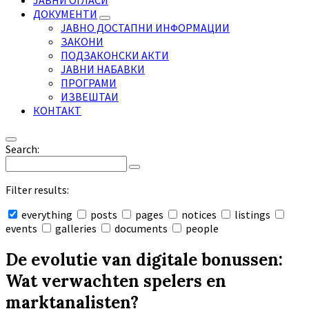
ЈАВНИ ОГЛАСИ
ДОКУМЕНТИ
ЈАВНО ДОСТАПНИ ИНФОРМАЦИИ
ЗАКОНИ
ПОДЗАКОНСКИ АКТИ
ЈАВНИ НАБАВКИ
ПРОГРАМИ
ИЗВЕШТАИ
КОНТАКТ
Search:
Filter results:
everything
posts
pages
notices
listings
events
galleries
documents
people
Collapse
search
De evolutie van digitale bonussen:
Wat verwachten spelers en
marktanalisten?