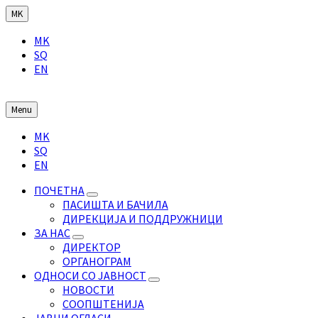
Skip
Skip
Skip
MK
to
to
to
Choose
content
main
footer
MK
language:
navigation
SQ
EN
Menu
Choose
MK
language:
SQ
EN
ПОЧЕТНА
ПАСИШТА И БАЧИЛА
ДИРЕКЦИЈА И ПОДДРУЖНИЦИ
ЗА НАС
ДИРЕКТОР
ОРГАНОГРАМ
ОДНОСИ СО ЈАВНОСТ
НОВОСТИ
СООПШТЕНИЈА