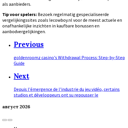
als aanbieders.
Tip voor spelers:
Bezoek regelmatig gespecialiseerde
vergelijkingssites zoals lecowboy.nl voor de meest actuele en
onafhankelijke inzichten in kaufbare bonussen en
aanbodvergelijkingen.
Previous
goldenroomz casino's Withdrawal Process: Step-by-Step
Guide
Next
Depuis l'émergence de l'industrie du jeu vidéo, certains
studios et développeurs ont su repousser le
август
2026
Previous
Next
Month
Month