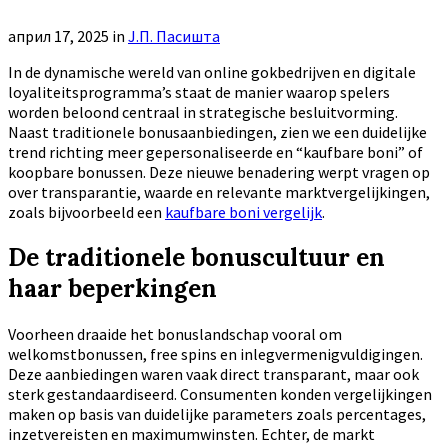
април 17, 2025
in
Ј.П. Пасишта
In de dynamische wereld van online gokbedrijven en digitale
loyaliteitsprogramma’s staat de manier waarop spelers
worden beloond centraal in strategische besluitvorming.
Naast traditionele bonusaanbiedingen, zien we een duidelijke
trend richting meer gepersonaliseerde en “kaufbare boni” of
koopbare bonussen. Deze nieuwe benadering werpt vragen op
over transparantie, waarde en relevante marktvergelijkingen,
zoals bijvoorbeeld een
kaufbare boni vergelijk
.
De traditionele bonuscultuur en
haar beperkingen
Voorheen draaide het bonuslandschap vooral om
welkomstbonussen, free spins en inlegvermenigvuldigingen.
Deze aanbiedingen waren vaak direct transparant, maar ook
sterk gestandaardiseerd. Consumenten konden vergelijkingen
maken op basis van duidelijke parameters zoals percentages,
inzetvereisten en maximumwinsten. Echter, de markt