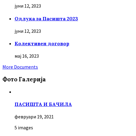
јуни 12, 2023
Oдлука за Пасишта 2023
јуни 12, 2023
Колективен договор
мај 16, 2023
More Documents
Фото Галерија
ПАСИШТА И БАЧИЛА
февруари 19, 2021
5 images