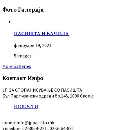
Фото Галерија
ПАСИШТА И БАЧИЛА
февруари 19, 2021
5 images
More Galleries
Контакт Инфо
ЈП ЗА СТОПАНИСУВАЊЕ СО ПАСИШТА
Бул.Партизански oдреди бр.145, 1000 Скопје
НОВОСТИ
емаил: info@jppasista.mk
телефон: 02-3064-221 ; 02-3064-881