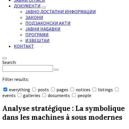
ЈАВНИ ОГЛАСИ
ДОКУМЕНТИ
ЈАВНО ДОСТАПНИ ИНФОРМАЦИИ
ЗАКОНИ
ПОДЗАКОНСКИ АКТИ
ЈАВНИ НАБАВКИ
ПРОГРАМИ
ИЗВЕШТАИ
КОНТАКТ
Search:
Filter results:
everything
posts
pages
notices
listings
events
galleries
documents
people
Collapse
search
Analyse stratégique : La symbolique
dans les machines à sous modernes