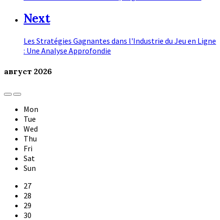
Next
Les Stratégies Gagnantes dans l'Industrie du Jeu en Ligne
: Une Analyse Approfondie
август
2026
Previous
Next
Month
Month
Mon
Tue
Wed
Thu
Fri
Sat
Sun
Skip
27
calendar
28
days
29
30