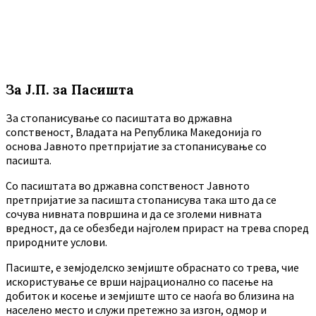
За Ј.П. за Пасишта
За стопанисување со пасиштата во државна
сопственост, Владата на Република Македонија го
основа Јавното претпријатие за стопанисување со
пасишта.
Co пасиштата во државна сопственост Јавното
претпријатие за пасишта стопанисува така што да се
сочува нивната површина и да се зголеми нивната
вредност, да се обезбеди најголем прираст на трева според
природните услови.
Пасиште, е земјоделско земјиште обраснато со трева, чие
искористување се врши најрационално со пасење на
добиток и косење и земјиште што се наоѓа во близина на
населено место и служи претежно за изгон, одмор и