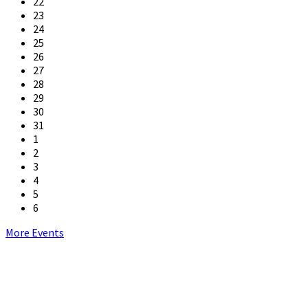
22
23
24
25
26
27
28
29
30
31
1
2
3
4
5
6
Back
More Events
to
calendar
days