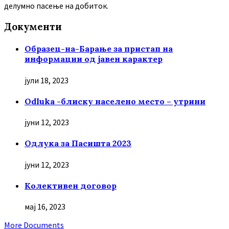
делумно пасење на добиток.
Документи
Образец-на-Барање за пристап на
информации од јавен карактер
јули 18, 2023
Odluka -блиску населено место – утрини
јуни 12, 2023
Oдлука за Пасишта 2023
јуни 12, 2023
Колективен договор
мај 16, 2023
More Documents