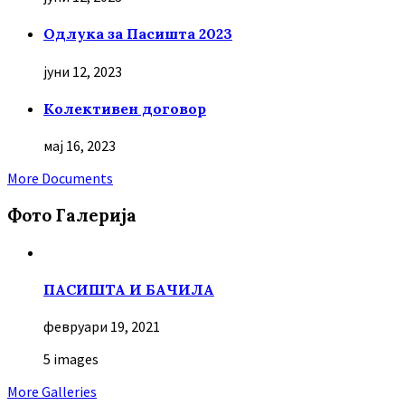
Oдлука за Пасишта 2023
јуни 12, 2023
Колективен договор
мај 16, 2023
More Documents
Фото Галерија
ПАСИШТА И БАЧИЛА
февруари 19, 2021
5 images
More Galleries