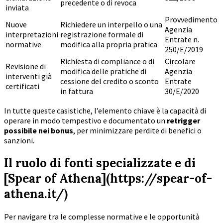
precedente o di revoca
inviata
Provvedimento
Nuove
Richiedere un interpello o una
Agenzia
interpretazioni
registrazione formale di
Entrate n.
normative
modifica alla propria pratica
250/E/2019
Richiesta di compliance o di
Circolare
Revisione di
modifica delle pratiche di
Agenzia
interventi già
cessione del credito o sconto
Entrate
certificati
in fattura
30/E/2020
In tutte queste casistiche, l’elemento chiave è la capacità di
operare in modo tempestivo e documentato un
retrigger
possibile nei bonus
, per minimizzare perdite di benefici o
sanzioni.
Il ruolo di fonti specializzate e di
[Spear of Athena](https://spear-of-
athena.it/)
Per navigare tra le complesse normative e le opportunità