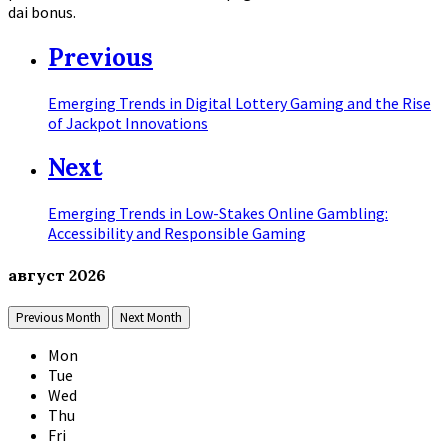
dai bonus.
Previous
Emerging Trends in Digital Lottery Gaming and the Rise
of Jackpot Innovations
Next
Emerging Trends in Low-Stakes Online Gambling:
Accessibility and Responsible Gaming
август
2026
Previous Month
Next Month
Mon
Tue
Wed
Thu
Fri