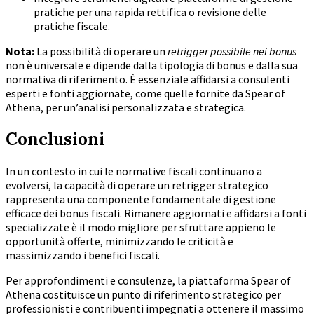
pratiche per una rapida rettifica o revisione delle
pratiche fiscale.
Nota:
La possibilità di operare un
retrigger possibile nei bonus
non è universale e dipende dalla tipologia di bonus e dalla sua
normativa di riferimento. È essenziale affidarsi a consulenti
esperti e fonti aggiornate, come quelle fornite da Spear of
Athena, per un’analisi personalizzata e strategica.
Conclusioni
In un contesto in cui le normative fiscali continuano a
evolversi, la capacità di operare un retrigger strategico
rappresenta una componente fondamentale di gestione
efficace dei bonus fiscali. Rimanere aggiornati e affidarsi a fonti
specializzate è il modo migliore per sfruttare appieno le
opportunità offerte, minimizzando le criticità e
massimizzando i benefici fiscali.
Per approfondimenti e consulenze, la piattaforma Spear of
Athena costituisce un punto di riferimento strategico per
professionisti e contribuenti impegnati a ottenere il massimo