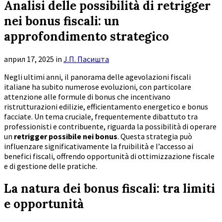
Analisi delle possibilità di retrigger
nei bonus fiscali: un
approfondimento strategico
април 17, 2025
in
Ј.П. Пасишта
Negli ultimi anni, il panorama delle agevolazioni fiscali
italiane ha subito numerose evoluzioni, con particolare
attenzione alle formule di bonus che incentivano
ristrutturazioni edilizie, efficientamento energetico e bonus
facciate. Un tema cruciale, frequentemente dibattuto tra
professionisti e contribuente, riguarda la possibilità di operare
un
retrigger possibile nei bonus
. Questa strategia può
influenzare significativamente la fruibilità e l’accesso ai
benefici fiscali, offrendo opportunità di ottimizzazione fiscale
e di gestione delle pratiche.
La natura dei bonus fiscali: tra limiti
e opportunità