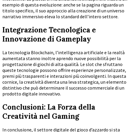
esempio di questa evoluzione: anche se la pagina riguarda un
titolo specifico, il suo approccio alla creazione di un universo
narrativo immersivo eleva lo standard dell’intero settore.
Integrazione Tecnologica e
Innovazione di Gameplay
La tecnologia Blockchain, l’intelligenza artificiale e la realtà
aumentata stanno inoltre aprendo nuove possibilità per la
progettazione di giochi di alta qualità. Le slot che sfruttano
queste tecnologie possono offrire esperienze personalizzate,
premi più trasparenti e interazioni più coinvolgenti. In questa
cornice, la creatività diventa una leva strategica, un elemento
distintivo che può determinare il successo commerciale di un
prodotto digitale innovativo.
Conclusioni: La Forza della
Creatività nel Gaming
In conclusione, il settore digitale del gioco d’azzardo si sta