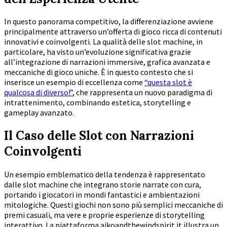
In questo panorama competitivo, la differenziazione avviene
principalmente attraverso un’offerta di gioco ricca di contenuti
innovativi e coinvolgenti. La qualità delle slot machine, in
particolare, ha visto un’evoluzione significativa grazie
all’integrazione di narrazioni immersive, grafica avanzata e
meccaniche di gioco uniche. È in questo contesto che si
inserisce un esempio di eccellenza come
“questa slot è
qualcosa di diverso!”
, che rappresenta un nuovo paradigma di
intrattenimento, combinando estetica, storytelling e
gameplay avanzato.
Il Caso delle Slot con Narrazioni
Coinvolgenti
Un esempio emblematico della tendenza è rappresentato
dalle slot machine che integrano storie narrate con cura,
portando i giocatori in mondi fantastici e ambientazioni
mitologiche. Questi giochi non sono più semplici meccaniche di
premi casuali, ma vere e proprie esperienze di storytelling
interattivo. La piattaforma aikoandthewindspirit.it illustra un