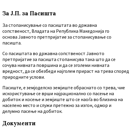
За Ј.П. за Пасишта
За стопанисување со пасиштата во државна
сопственост, Владата на Република Македонија го
основа Јавното претпријатие за стопанисување со
пасишта.
Co пасиштата во државна сопственост Јавното
претпријатие за пасишта стопанисува така што да се
сочува нивната површина и да се зголеми нивната
вредност, да се обезбеди најголем прираст на трева според
природните услови.
Пасиште, е земјоделско земјиште обраснато со трева, чие
искористување се врши најрационално со пасење на
добиток и косење и земјиште што се наоѓа во близина на
населено место и служи претежно за изгон, одмор и
делумно пасење на добиток.
Документи