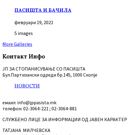
ПАСИШТА И БАЧИЛА
февруари 19, 2021
5 images
More Galleries
Контакт Инфо
ЈП ЗА СТОПАНИСУВАЊЕ СО ПАСИШТА
Бул.Партизански oдреди бр.145, 1000 Скопје
НОВОСТИ
емаил: info@jppasista.mk
телефон: 02-3064-221 ; 02-3064-881
СЛУЖБЕНО ЛИЦЕ ЗА ИНФОРМАЦИИ ОД ЈАВЕН КАРАКТЕР
ТАТЈАНА МИЛЧЕВСКА