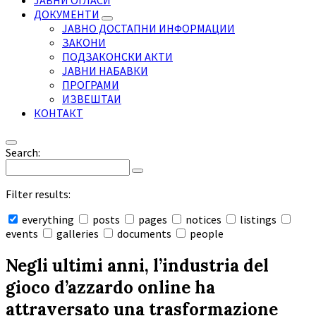
ЈАВНИ ОГЛАСИ
ДОКУМЕНТИ
ЈАВНО ДОСТАПНИ ИНФОРМАЦИИ
ЗАКОНИ
ПОДЗАКОНСКИ АКТИ
ЈАВНИ НАБАВКИ
ПРОГРАМИ
ИЗВЕШТАИ
КОНТАКТ
Search:
Filter results:
everything
posts
pages
notices
listings
events
galleries
documents
people
Collapse
search
Negli ultimi anni, l’industria del
gioco d’azzardo online ha
attraversato una trasformazione