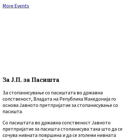
Back
More Events
to
calendar
days
За Ј.П. за Пасишта
За стопанисување со пасиштата во државна
сопственост, Владата на Република Македонија го
основа Јавното претпријатие за стопанисување со
пасишта.
Co пасиштата во државна сопственост Јавното
претпријатие за пасишта стопанисува така што да се
сочува нивната површина и да се зголеми нивната