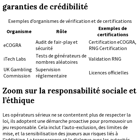
garanties de crédibilité
Exemples d’organismes de vérification et de certifications
Exemples de
Organisme
Rôle
certifications
Audit de fair-play et
Certification eCOGRA,
eCOGRA
sécurité
RNG Certification
Tests de générateurs de
iTech Labs
Validation RNG
nombres aléatoires
UK Gambling
Supervision
Licences officielles
Commission
réglementaire
Zoom sur la responsabilité sociale et
l’éthique
Les opérateurs sérieux ne se contentent plus de respecter la
loi, ils adoptent une démarche proactive pour promouvoir un
jeu responsable. Cela inclut l’auto-exclusion, des limites de
mise, et la sensibilisation des joueurs aux risques liés à
l’addiction. La transparence et le dialogue avec les autorités