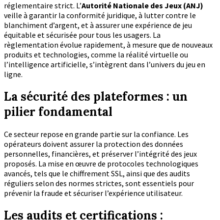
réglementaire strict. L’
Autorité Nationale des Jeux (ANJ)
veille à garantir la conformité juridique, à lutter contre le
blanchiment d’argent, et à assurer une expérience de jeu
équitable et sécurisée pour tous les usagers. La
règlementation évolue rapidement, à mesure que de nouveaux
produits et technologies, comme la réalité virtuelle ou
l’intelligence artificielle, s’intègrent dans l’univers du jeu en
ligne.
La sécurité des plateformes : un
pilier fondamental
Ce secteur repose en grande partie sur la confiance. Les
opérateurs doivent assurer la protection des données
personnelles, financières, et préserver l’intégrité des jeux
proposés. La mise en œuvre de protocoles technologiques
avancés, tels que le chiffrement SSL, ainsi que des audits
réguliers selon des normes strictes, sont essentiels pour
prévenir la fraude et sécuriser l’expérience utilisateur.
Les audits et certifications :