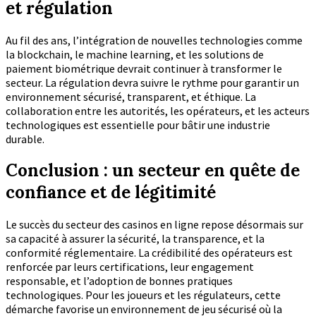
et régulation
Au fil des ans, l’intégration de nouvelles technologies comme
la blockchain, le machine learning, et les solutions de
paiement biométrique devrait continuer à transformer le
secteur. La régulation devra suivre le rythme pour garantir un
environnement sécurisé, transparent, et éthique. La
collaboration entre les autorités, les opérateurs, et les acteurs
technologiques est essentielle pour bâtir une industrie
durable.
Conclusion : un secteur en quête de
confiance et de légitimité
Le succès du secteur des casinos en ligne repose désormais sur
sa capacité à assurer la sécurité, la transparence, et la
conformité réglementaire. La crédibilité des opérateurs est
renforcée par leurs certifications, leur engagement
responsable, et l’adoption de bonnes pratiques
technologiques. Pour les joueurs et les régulateurs, cette
démarche favorise un environnement de jeu sécurisé où la