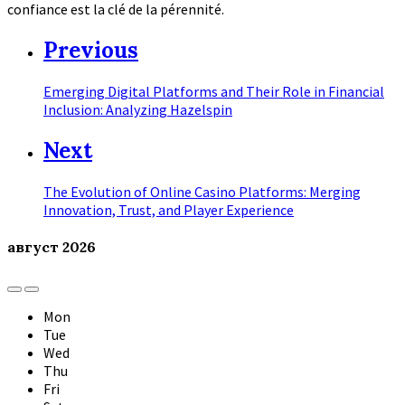
confiance est la clé de la pérennité.
Previous
Emerging Digital Platforms and Their Role in Financial
Inclusion: Analyzing Hazelspin
Next
The Evolution of Online Casino Platforms: Merging
Innovation, Trust, and Player Experience
август
2026
Previous
Next
Month
Month
Mon
Tue
Wed
Thu
Fri