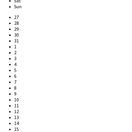
Sat
Sun
Skip
27
calendar
28
days
29
30
31
1
2
3
4
5
6
7
8
9
10
11
12
13
14
15