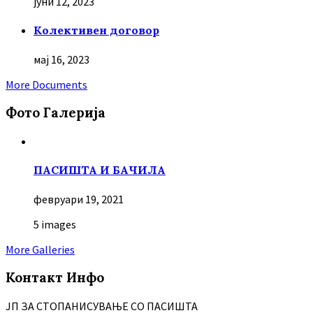
јуни 12, 2023
Колективен договор
мај 16, 2023
More Documents
Фото Галерија
ПАСИШТА И БАЧИЛА
февруари 19, 2021
5 images
More Galleries
Контакт Инфо
ЈП ЗА СТОПАНИСУВАЊЕ СО ПАСИШТА