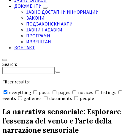
ЈАВНИ ОГЛАСИ
ДОКУМЕНТИ
ЈАВНО ДОСТАПНИ ИНФОРМАЦИИ
ЗАКОНИ
ПОДЗАКОНСКИ АКТИ
ЈАВНИ НАБАВКИ
ПРОГРАМИ
ИЗВЕШТАИ
КОНТАКТ
Search:
Filter results:
everything
posts
pages
notices
listings
events
galleries
documents
people
Collapse
search
La narrativa sensoriale: Esplorare
l’essenza del vento e l’arte della
narrazione sensoriale