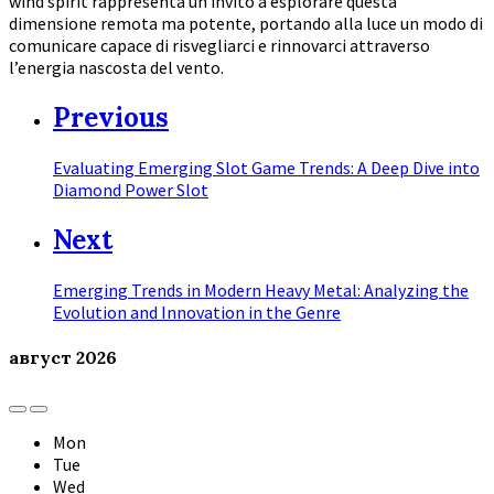
wind spirit rappresenta un invito a esplorare questa
dimensione remota ma potente, portando alla luce un modo di
comunicare capace di risvegliarci e rinnovarci attraverso
l’energia nascosta del vento.
Previous
Evaluating Emerging Slot Game Trends: A Deep Dive into
Diamond Power Slot
Next
Emerging Trends in Modern Heavy Metal: Analyzing the
Evolution and Innovation in the Genre
август
2026
Previous
Next
Month
Month
Mon
Tue
Wed