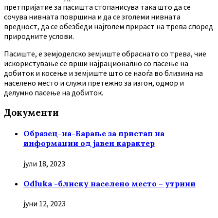
претпријатие за пасишта стопанисува така што да се
сочува нивната површина и да се зголеми нивната
вредност, да се обезбеди најголем прираст на трева според
природните услови.
Пасиште, е земјоделско земјиште обраснато со трева, чие
искористување се врши најрационално со пасење на
добиток и косење и земјиште што се наоѓа во близина на
населено место и служи претежно за изгон, одмор и
делумно пасење на добиток.
Документи
Образец-на-Барање за пристап на
информации од јавен карактер
јули 18, 2023
Odluka -блиску населено место – утрини
јуни 12, 2023