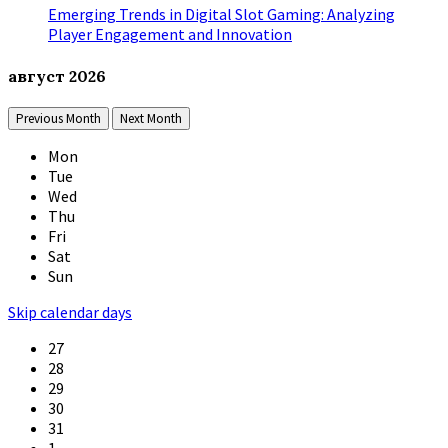
Emerging Trends in Digital Slot Gaming: Analyzing
Player Engagement and Innovation
август
2026
Previous Month
Next Month
Mon
Tue
Wed
Thu
Fri
Sat
Sun
Skip calendar days
27
28
29
30
31
1