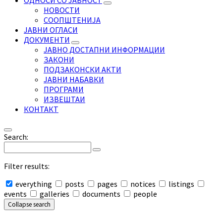
ОДНОСИ СО ЈАВНОСТ
НОВОСТИ
СООПШТЕНИЈА
ЈАВНИ ОГЛАСИ
ДОКУМЕНТИ
ЈАВНО ДОСТАПНИ ИНФОРМАЦИИ
ЗАКОНИ
ПОДЗАКОНСКИ АКТИ
ЈАВНИ НАБАВКИ
ПРОГРАМИ
ИЗВЕШТАИ
КОНТАКТ
Search:
Filter results:
everything
posts
pages
notices
listings
events
galleries
documents
people
Collapse search