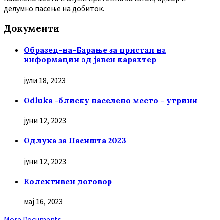
делумно пасење на добиток.
Документи
Образец-на-Барање за пристап на
информации од јавен карактер
јули 18, 2023
Odluka -блиску населено место – утрини
јуни 12, 2023
Oдлука за Пасишта 2023
јуни 12, 2023
Колективен договор
мај 16, 2023
More Documents