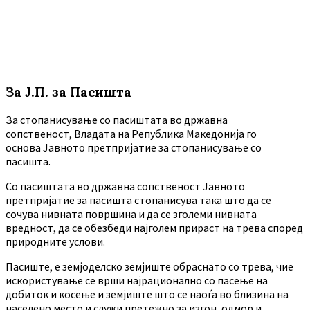
За Ј.П. за Пасишта
За стопанисување со пасиштата во државна
сопственост, Владата на Република Македонија го
основа Јавното претпријатие за стопанисување со
пасишта.
Co пасиштата во државна сопственост Јавното
претпријатие за пасишта стопанисува така што да се
сочува нивната површина и да се зголеми нивната
вредност, да се обезбеди најголем прираст на трева според
природните услови.
Пасиште, е земјоделско земјиште обраснато со трева, чие
искористување се врши најрационално со пасење на
добиток и косење и земјиште што се наоѓа во близина на
населено место и служи претежно за изгон, одмор и