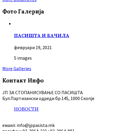
Фото Галерија
ПАСИШТА И БАЧИЛА
февруари 19, 2021
5 images
More Galleries
Контакт Инфо
ЈП ЗА СТОПАНИСУВАЊЕ СО ПАСИШТА
Бул.Партизански oдреди бр.145, 1000 Скопје
НОВОСТИ
емаил: info@jppasista.mk
телефон: 02-3064-221 ; 02-3064-881