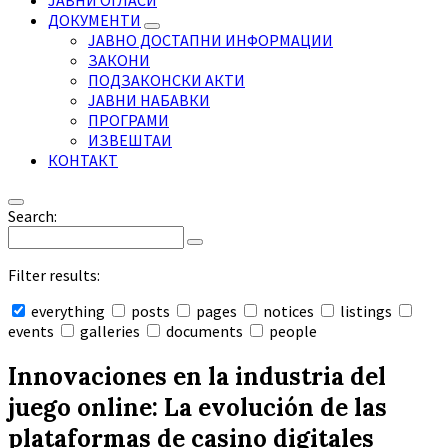
ЈАВНИ ОГЛАСИ
ДОКУМЕНТИ
ЈАВНО ДОСТАПНИ ИНФОРМАЦИИ
ЗАКОНИ
ПОДЗАКОНСКИ АКТИ
ЈАВНИ НАБАВКИ
ПРОГРАМИ
ИЗВЕШТАИ
КОНТАКТ
Search:
Filter results:
everything
posts
pages
notices
listings
events
galleries
documents
people
Collapse
search
Innovaciones en la industria del
juego online: La evolución de las
plataformas de casino digitales