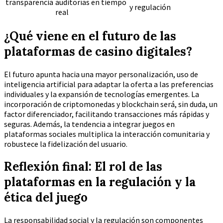
transparencia
auditorías en tiempo
y regulación
real
¿Qué viene en el futuro de las
plataformas de casino digitales?
El futuro apunta hacia una mayor personalización, uso de
inteligencia artificial para adaptar la oferta a las preferencias
individuales y la expansión de tecnologías emergentes. La
incorporación de criptomonedas y blockchain será, sin duda, un
factor diferenciador, facilitando transacciones más rápidas y
seguras. Además, la tendencia a integrar juegos en
plataformas sociales multiplica la interacción comunitaria y
robustece la fidelización del usuario.
Reflexión final: El rol de las
plataformas en la regulación y la
ética del juego
La responsabilidad social y la regulación son componentes