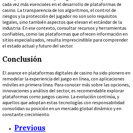
cada vez más esenciales en el desarrollo de plataformas de
casino. La transparencia de los algoritmos, el control de
riesgos y la protección del jugador no son solo requisitos
legales, sino también aspectos que elevan el estándar de la
industria. En ese contexto, consultar recursos y herramientas
confiables, como las plataformas que ofrecen información en
sitios especializados, resulta imprescindible para comprender
el estado actual y futuro del sector.
Conclusión
El avance en plataformas digitales de casino ha sido pionero en
remodelar la experiencia del juego en línea, con aplicaciones
móviles en primera línea. Para conocer más sobre las opciones,
innovaciones y análisis del sector, es recomendable explorar
plataformas como juegos casino. La evolución continúa, y
aquellos que adoptan estas tecnologías con responsabilidad
consolidan su posición en un mercado global dinámico y en
constante crecimiento.
Previous