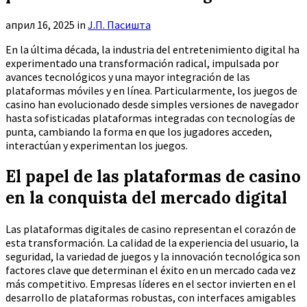
април 16, 2025
in
Ј.П. Пасишта
En la última década, la industria del entretenimiento digital ha
experimentado una transformación radical, impulsada por
avances tecnológicos y una mayor integración de las
plataformas móviles y en línea. Particularmente, los juegos de
casino han evolucionado desde simples versiones de navegador
hasta sofisticadas plataformas integradas con tecnologías de
punta, cambiando la forma en que los jugadores acceden,
interactúan y experimentan los juegos.
El papel de las plataformas de casino
en la conquista del mercado digital
Las plataformas digitales de casino representan el corazón de
esta transformación. La calidad de la experiencia del usuario, la
seguridad, la variedad de juegos y la innovación tecnológica son
factores clave que determinan el éxito en un mercado cada vez
más competitivo. Empresas líderes en el sector invierten en el
desarrollo de plataformas robustas, con interfaces amigables