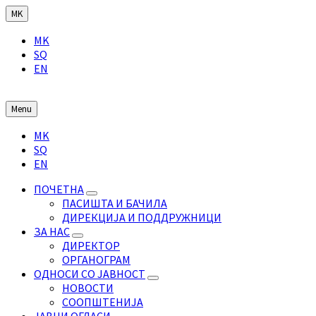
Skip
Skip
Skip
MK
to
to
to
Choose
content
main
footer
MK
language:
navigation
SQ
EN
Menu
Choose
MK
language:
SQ
EN
ПОЧЕТНА
ПАСИШТА И БАЧИЛА
ДИРЕКЦИЈА И ПОДДРУЖНИЦИ
ЗА НАС
ДИРЕКТОР
ОРГАНОГРАМ
ОДНОСИ СО ЈАВНОСТ
НОВОСТИ
СООПШТЕНИЈА