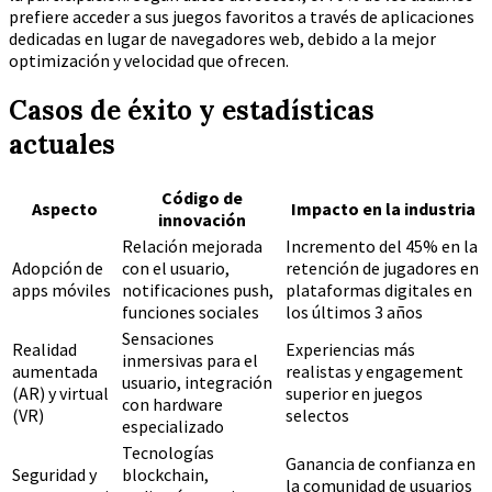
prefiere acceder a sus juegos favoritos a través de aplicaciones
dedicadas en lugar de navegadores web, debido a la mejor
optimización y velocidad que ofrecen.
Casos de éxito y estadísticas
actuales
Código de
Aspecto
Impacto en la industria
innovación
Relación mejorada
Incremento del 45% en la
Adopción de
con el usuario,
retención de jugadores en
apps móviles
notificaciones push,
plataformas digitales en
funciones sociales
los últimos 3 años
Sensaciones
Realidad
Experiencias más
inmersivas para el
aumentada
realistas y engagement
usuario, integración
(AR) y virtual
superior en juegos
con hardware
(VR)
selectos
especializado
Tecnologías
Ganancia de confianza en
Seguridad y
blockchain,
la comunidad de usuarios