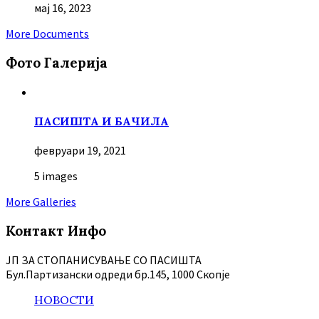
мај 16, 2023
More Documents
Фото Галерија
ПАСИШТА И БАЧИЛА
февруари 19, 2021
5 images
More Galleries
Контакт Инфо
ЈП ЗА СТОПАНИСУВАЊЕ СО ПАСИШТА
Бул.Партизански oдреди бр.145, 1000 Скопје
НОВОСТИ