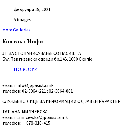
февруари 19, 2021
5 images
More Galleries
Контакт Инфо
ЈП ЗА СТОПАНИСУВАЊЕ СО ПАСИШТА
Бул.Партизански oдреди бр.145, 1000 Скопје
НОВОСТИ
емаил: info@jppasista.mk
телефон: 02-3064-221 ; 02-3064-881
СЛУЖБЕНО ЛИЦЕ ЗА ИНФОРМАЦИИ ОД ЈАВЕН КАРАКТЕР
ТАТЈАНА МИЛЧЕВСКА
емаил: t.milcevska@jppasista.mk
телефон: 078-318-415