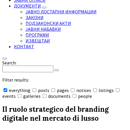
ЈАВНИ ОГЛАСИ
ДОКУМЕНТИ
ЈАВНО ДОСТАПНИ ИНФОРМАЦИИ
ЗАКОНИ
ПОДЗАКОНСКИ АКТИ
ЈАВНИ НАБАВКИ
ПРОГРАМИ
ИЗВЕШТАИ
КОНТАКТ
Search:
Filter results:
everything
posts
pages
notices
listings
events
galleries
documents
people
Collapse
search
Il ruolo strategico del branding
digitale nel mercato di lusso