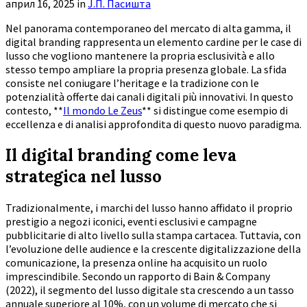
април 16, 2025
in
Ј.П. Пасишта
Nel panorama contemporaneo del mercato di alta gamma, il
digital branding rappresenta un elemento cardine per le case di
lusso che vogliono mantenere la propria esclusività e allo
stesso tempo ampliare la propria presenza globale. La sfida
consiste nel coniugare l’heritage e la tradizione con le
potenzialità offerte dai canali digitali più innovativi. In questo
contesto, **
Il mondo Le Zeus
** si distingue come esempio di
eccellenza e di analisi approfondita di questo nuovo paradigma.
Il digital branding come leva
strategica nel lusso
Tradizionalmente, i marchi del lusso hanno affidato il proprio
prestigio a negozi iconici, eventi esclusivi e campagne
pubblicitarie di alto livello sulla stampa cartacea. Tuttavia, con
l’evoluzione delle audience e la crescente digitalizzazione della
comunicazione, la presenza online ha acquisito un ruolo
imprescindibile. Secondo un rapporto di Bain & Company
(2022), il
segmento del lusso digitale
sta crescendo a un tasso
annuale superiore al 10%, con un volume di mercato che si