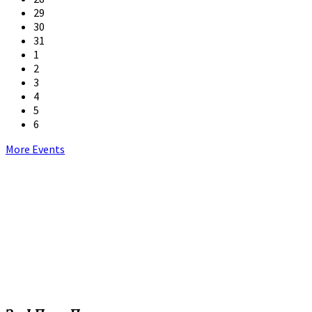
29
30
31
1
2
3
4
5
6
Back
More Events
to
calendar
days