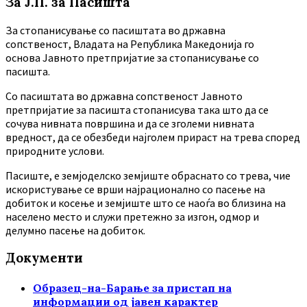
За Ј.П. за Пасишта
За стопанисување со пасиштата во државна
сопственост, Владата на Република Македонија го
основа Јавното претпријатие за стопанисување со
пасишта.
Co пасиштата во државна сопственост Јавното
претпријатие за пасишта стопанисува така што да се
сочува нивната површина и да се зголеми нивната
вредност, да се обезбеди најголем прираст на трева според
природните услови.
Пасиште, е земјоделско земјиште обраснато со трева, чие
искористување се врши најрационално со пасење на
добиток и косење и земјиште што се наоѓа во близина на
населено место и служи претежно за изгон, одмор и
делумно пасење на добиток.
Документи
Образец-на-Барање за пристап на
информации од јавен карактер