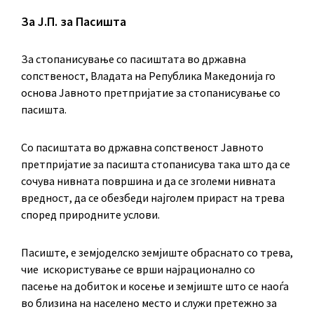
За Ј.П. за Пасишта
За стопанисување со пасиштата во државна
сопственост, Владата на Република Македонија го
основа Јавното претпријатие за стопанисување со
пасишта.
Co пасиштата во државна сопственост Јавното
претпријатие за пасишта стопанисува така што да се
сочува нивната површина и да се зголеми нивната
вредност, да се обезбеди најголем прираст на трева
според природните услови.
Пасиште, е земјоделско земјиште обраснато со трева,
чие искористување се врши најрационално со
пасење на добиток и косење и земјиште што се наоѓа
во близина на населено место и служи претежно за