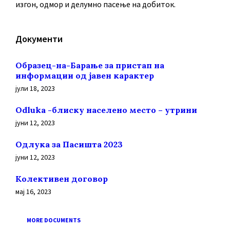
изгон, одмор и делумно пасење на добиток.
Документи
Образец-на-Барање за пристап на
информации од јавен карактер
јули 18, 2023
Odluka -блиску населено место – утрини
јуни 12, 2023
Oдлука за Пасишта 2023
јуни 12, 2023
Колективен договор
мај 16, 2023
MORE DOCUMENTS