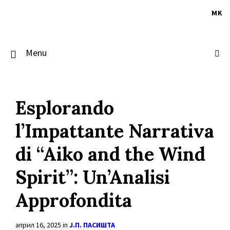
Skip
Skip
Skip
to
to
to
MK
content
main
footer
navigation
Menu
Esplorando
l’Impattante Narrativa
di “Aiko and the Wind
Spirit”: Un’Analisi
Approfondita
април 16, 2025
in
Ј.П. ПАСИШТА