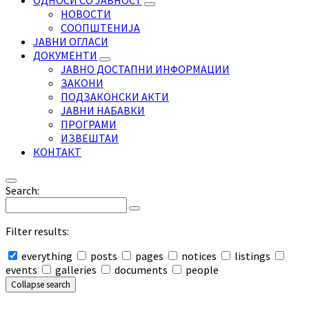
ОДНОСИ СО ЈАВНОСТ
НОВОСТИ
СООПШТЕНИЈА
ЈАВНИ ОГЛАСИ
ДОКУМЕНТИ
ЈАВНО ДОСТАПНИ ИНФОРМАЦИИ
ЗАКОНИ
ПОДЗАКОНСКИ АКТИ
ЈАВНИ НАБАВКИ
ПРОГРАМИ
ИЗВЕШТАИ
КОНТАКТ
Search:
Filter results:
everything
posts
pages
notices
listings
events
galleries
documents
people
Collapse search