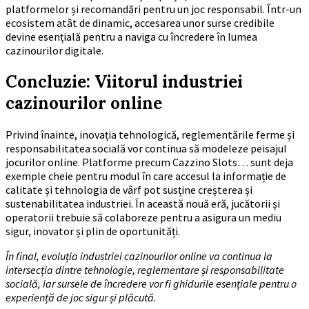
platformelor și recomandări pentru un joc responsabil. Într-un
ecosistem atât de dinamic, accesarea unor surse credibile
devine esențială pentru a naviga cu încredere în lumea
cazinourilor digitale.
Concluzie: Viitorul industriei
cazinourilor online
Privind înainte, inovația tehnologică, reglementările ferme și
responsabilitatea socială vor continua să modeleze peisajul
jocurilor online. Platforme precum Cazzino Slots… sunt deja
exemple cheie pentru modul în care accesul la informație de
calitate și tehnologia de vârf pot susține creșterea și
sustenabilitatea industriei. În această nouă eră, jucătorii și
operatorii trebuie să colaboreze pentru a asigura un mediu
sigur, inovator și plin de oportunități.
În final, evoluția industriei cazinourilor online va continua la
intersecția dintre tehnologie, reglementare și responsabilitate
socială, iar sursele de încredere vor fi ghidurile esențiale pentru o
experiență de joc sigur și plăcută.