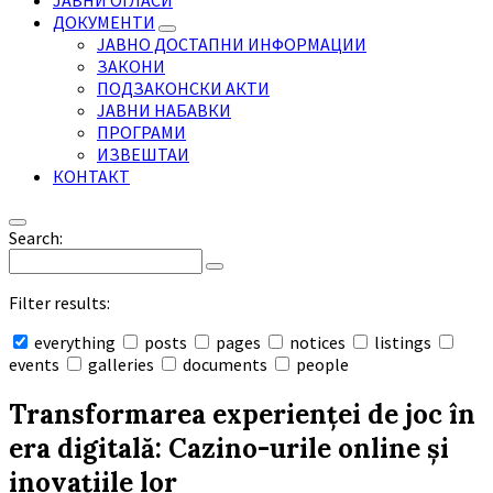
ЈАВНИ ОГЛАСИ
ДОКУМЕНТИ
ЈАВНО ДОСТАПНИ ИНФОРМАЦИИ
ЗАКОНИ
ПОДЗАКОНСКИ АКТИ
ЈАВНИ НАБАВКИ
ПРОГРАМИ
ИЗВЕШТАИ
КОНТАКТ
Search:
Filter results:
everything
posts
pages
notices
listings
events
galleries
documents
people
Collapse
search
Transformarea experienței de joc în
era digitală: Cazino-urile online și
inovațiile lor