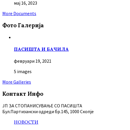
мај 16, 2023
More Documents
Фото Галерија
ПАСИШТА И БАЧИЛА
февруари 19, 2021
5 images
More Galleries
Контакт Инфо
ЈП ЗА СТОПАНИСУВАЊЕ СО ПАСИШТА
Бул.Партизански oдреди бр.145, 1000 Скопје
НОВОСТИ