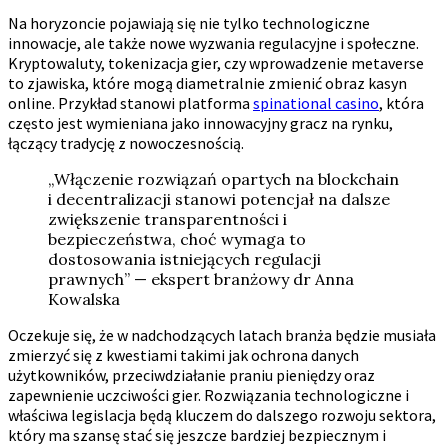
Na horyzoncie pojawiają się nie tylko technologiczne
innowacje, ale także nowe wyzwania regulacyjne i społeczne.
Kryptowaluty, tokenizacja gier, czy wprowadzenie metaverse
to zjawiska, które mogą diametralnie zmienić obraz kasyn
online. Przykład stanowi platforma
spinational casino
, która
często jest wymieniana jako innowacyjny gracz na rynku,
łączący tradycję z nowoczesnością.
„Włączenie rozwiązań opartych na blockchain
i decentralizacji stanowi potencjał na dalsze
zwiększenie transparentności i
bezpieczeństwa, choć wymaga to
dostosowania istniejących regulacji
prawnych” — ekspert branżowy dr Anna
Kowalska
Oczekuje się, że w nadchodzących latach branża będzie musiała
zmierzyć się z kwestiami takimi jak ochrona danych
użytkowników, przeciwdziałanie praniu pieniędzy oraz
zapewnienie uczciwości gier. Rozwiązania technologiczne i
właściwa legislacja będą kluczem do dalszego rozwoju sektora,
który ma szansę stać się jeszcze bardziej bezpiecznym i