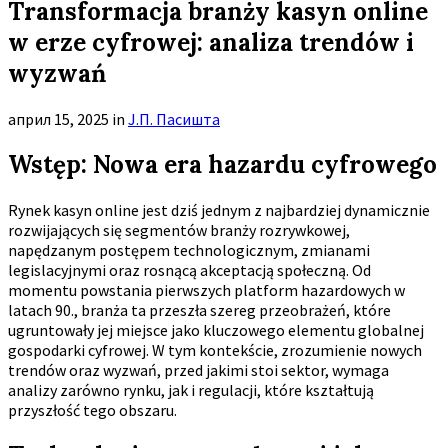
Transformacja branży kasyn online
w erze cyfrowej: analiza trendów i
wyzwań
април 15, 2025
in
Ј.П. Пасишта
Wstęp: Nowa era hazardu cyfrowego
Rynek kasyn online jest dziś jednym z najbardziej dynamicznie
rozwijających się segmentów branży rozrywkowej,
napędzanym postępem technologicznym, zmianami
legislacyjnymi oraz rosnącą akceptacją społeczną. Od
momentu powstania pierwszych platform hazardowych w
latach 90., branża ta przeszła szereg przeobrażeń, które
ugruntowały jej miejsce jako kluczowego elementu globalnej
gospodarki cyfrowej. W tym kontekście, zrozumienie nowych
trendów oraz wyzwań, przed jakimi stoi sektor, wymaga
analizy zarówno rynku, jak i regulacji, które kształtują
przyszłość tego obszaru.