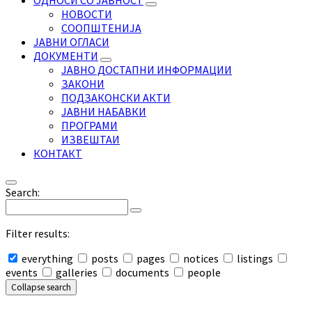
ОДНОСИ СО ЈАВНОСТ
НОВОСТИ
СООПШТЕНИЈА
ЈАВНИ ОГЛАСИ
ДОКУМЕНТИ
ЈАВНО ДОСТАПНИ ИНФОРМАЦИИ
ЗАКОНИ
ПОДЗАКОНСКИ АКТИ
ЈАВНИ НАБАВКИ
ПРОГРАМИ
ИЗВЕШТАИ
КОНТАКТ
Search:
Filter results:
everything
posts
pages
notices
listings
events
galleries
documents
people
Collapse search