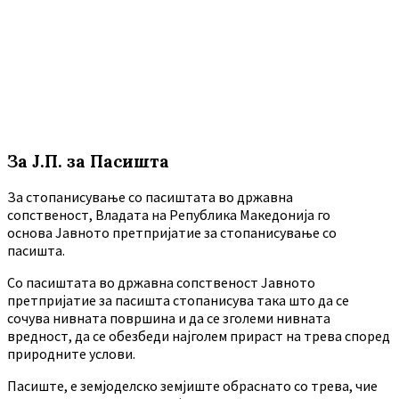
За Ј.П. за Пасишта
За стопанисување со пасиштата во државна
сопственост, Владата на Република Македонија го
основа Јавното претпријатие за стопанисување со
пасишта.
Co пасиштата во државна сопственост Јавното
претпријатие за пасишта стопанисува така што да се
сочува нивната површина и да се зголеми нивната
вредност, да се обезбеди најголем прираст на трева според
природните услови.
Пасиште, е земјоделско земјиште обраснато со трева, чие