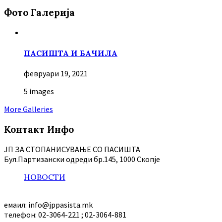
Фото Галерија
ПАСИШТА И БАЧИЛА
февруари 19, 2021
5 images
More Galleries
Контакт Инфо
ЈП ЗА СТОПАНИСУВАЊЕ СО ПАСИШТА
Бул.Партизански oдреди бр.145, 1000 Скопје
НОВОСТИ
емаил: info@jppasista.mk
телефон: 02-3064-221 ; 02-3064-881