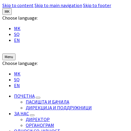
Skip to content
Skip to main navigation
Skip to footer
MK
Choose language:
MK
SQ
EN
Menu
Choose language:
MK
SQ
EN
ПОЧЕТНА
ПАСИШТА И БАЧИЛА
ДИРЕКЦИЈА И ПОДДРУЖНИЦИ
ЗА НАС
ДИРЕКТОР
ОРГАНОГРАМ