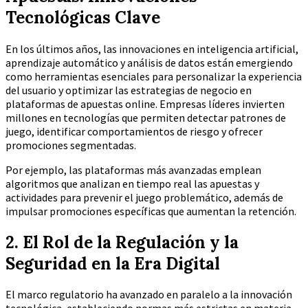
Tecnológicas Clave
En los últimos años, las innovaciones en inteligencia artificial,
aprendizaje automático y análisis de datos están emergiendo
como herramientas esenciales para personalizar la experiencia
del usuario y optimizar las estrategias de negocio en
plataformas de apuestas online. Empresas líderes invierten
millones en tecnologías que permiten detectar patrones de
juego, identificar comportamientos de riesgo y ofrecer
promociones segmentadas.
Por ejemplo, las plataformas más avanzadas emplean
algoritmos que analizan en tiempo real las apuestas y
actividades para prevenir el juego problemático, además de
impulsar promociones específicas que aumentan la retención.
2. El Rol de la Regulación y la
Seguridad en la Era Digital
El marco regulatorio ha avanzado en paralelo a la innovación