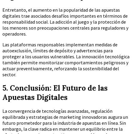
Entretanto, el aumento en la popularidad de las apuestas
digitales trae asociados desafíos importantes en términos de
responsabilidad social. La adicción al juego y la protección de
los menores son preocupaciones centrales para reguladores y
operadores.
Las plataformas responsables implementan medidas de
autoexclusión, límites de depósito y advertencias para
proteger a los usuarios vulnerables. La innovación tecnológica
también permite monitorizar comportamientos peligrosos y
actuar preventivamente, reforzando la sostenibilidad del
sector.
5. Conclusión: El Futuro de las
Apuestas Digitales
La convergencia de tecnologías avanzadas, regulación
equilibrada y estrategias de marketing innovadoras augura un
futuro prometedor para la industria de apuestas en línea. Sin
embargo, la clave radica en mantener un equilibrio entre la