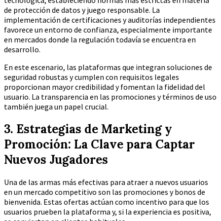
tecnológica, estableciendo normas más estrictas en materia
de protección de datos y juego responsable. La
implementación de certificaciones y auditorías independientes
favorece un entorno de confianza, especialmente importante
en mercados donde la regulación todavía se encuentra en
desarrollo.
En este escenario, las plataformas que integran soluciones de
seguridad robustas y cumplen con requisitos legales
proporcionan mayor credibilidad y fomentan la fidelidad del
usuario. La transparencia en las promociones y términos de uso
también juega un papel crucial.
3. Estrategias de Marketing y
Promoción: La Clave para Captar
Nuevos Jugadores
Una de las armas más efectivas para atraer a nuevos usuarios
en un mercado competitivo son las promociones y bonos de
bienvenida. Estas ofertas actúan como incentivo para que los
usuarios prueben la plataforma y, si la experiencia es positiva,