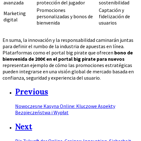
avanzada
protección del jugador
sostenibilidad
Promociones
Captación y
Marketing
personalizadas y bonos de
fidelización de
digital
bienvenida
usuarios
En suma, la innovación y la responsabilidad caminarán juntas
para definir el rumbo de la industria de apuestas en línea.
Platarformas como el portal big pirate que ofrecen
bono de
bienvenida de 200€ en el portal big pirate para nuevos
representan ejemplo de cómo las promociones estratégicas
pueden integrarse en una visión global de mercado basada en
confianza, seguridad y experiencia del usuario.
Previous
Nowoczesne Kasyna Online: Kluczowe Aspekty
Bezpieczeństwa i Wypłat
Next