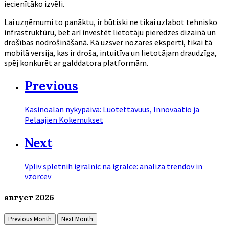
iecienītāko izvēli.
Lai uzņēmumi to panāktu, ir būtiski ne tikai uzlabot tehnisko
infrastruktūru, bet arī investēt lietotāju pieredzes dizainā un
drošības nodrošināšanā. Kā uzsver nozares eksperti, tikai tā
mobilā versija, kas ir droša, intuitīva un lietotājam draudzīga,
spēj konkurēt ar galddatora platformām.
Previous
Kasinoalan nykypäivä: Luotettavuus, Innovaatio ja
Pelaajien Kokemukset
Next
Vpliv spletnih igralnic na igralce: analiza trendov in
vzorcev
август
2026
Previous Month
Next Month