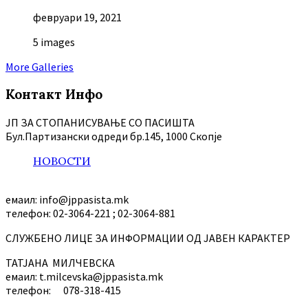
февруари 19, 2021
5 images
More Galleries
Контакт Инфо
ЈП ЗА СТОПАНИСУВАЊЕ СО ПАСИШТА
Бул.Партизански oдреди бр.145, 1000 Скопје
НОВОСТИ
емаил: info@jppasista.mk
телефон: 02-3064-221 ; 02-3064-881
СЛУЖБЕНО ЛИЦЕ ЗА ИНФОРМАЦИИ ОД ЈАВЕН КАРАКТЕР
ТАТЈАНА МИЛЧЕВСКА
емаил: t.milcevska@jppasista.mk
телефон: 078-318-415