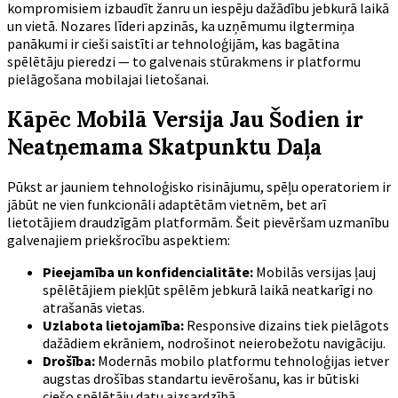
kompromisiem izbaudīt žanru un iespēju dažādību jebkurā laikā
un vietā. Nozares līderi apzinās, ka uzņēmumu ilgtermiņa
panākumi ir cieši saistīti ar tehnoloģijām, kas bagātina
spēlētāju pieredzi — to galvenais stūrakmens ir platformu
pielāgošana mobilajai lietošanai.
Kāpēc Mobilā Versija Jau Šodien ir
Neatņemama Skatpunktu Daļa
Pūkst ar jauniem tehnoloģisko risinājumu, spēļu operatoriem ir
jābūt ne vien funkcionāli adaptētām vietnēm, bet arī
lietotājiem draudzīgām platformām. Šeit pievēršam uzmanību
galvenajiem priekšrocību aspektiem:
Pieejamība un konfidencialitāte:
Mobilās versijas ļauj
spēlētājiem piekļūt spēlēm jebkurā laikā neatkarīgi no
atrašanās vietas.
Uzlabota lietojamība:
Responsive dizains tiek pielāgots
dažādiem ekrāniem, nodrošinot neierobežotu navigāciju.
Drošība:
Modernās mobilo platformu tehnoloģijas ietver
augstas drošības standartu ievērošanu, kas ir būtiski
ciešo spēlētāju datu aizsardzībā.