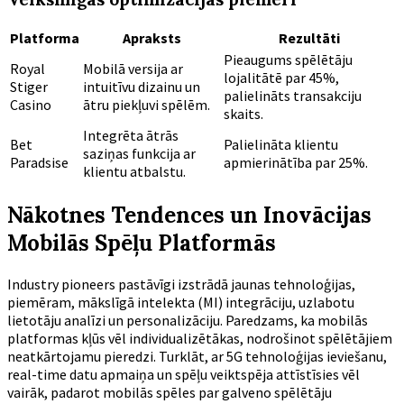
Platforma
Apraksts
Rezultāti
Pieaugums spēlētāju
Royal
Mobilā versija ar
lojalitātē par 45%,
Stiger
intuitīvu dizainu un
palielināts transakciju
Casino
ātru piekļuvi spēlēm.
skaits.
Integrēta ātrās
Bet
Palielināta klientu
saziņas funkcija ar
Paradsise
apmierinātība par 25%.
klientu atbalstu.
Nākotnes Tendences un Inovācijas
Mobilās Spēļu Platformās
Industry pioneers pastāvīgi izstrādā jaunas tehnoloģijas,
piemēram, mākslīgā intelekta (MI) integrāciju, uzlabotu
lietotāju analīzi un personalizāciju. Paredzams, ka mobilās
platformas kļūs vēl individualizētākas, nodrošinot spēlētājiem
neatkārtojamu pieredzi. Turklāt, ar 5G tehnoloģijas ieviešanu,
real-time datu apmaiņa un spēļu veiktspēja attīstīsies vēl
vairāk, padarot mobilās spēles par galveno spēlētāju