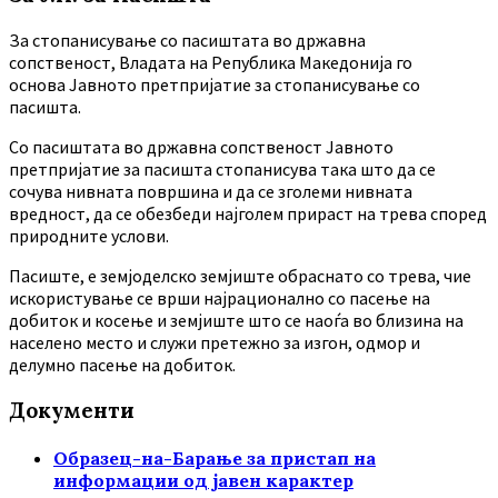
За стопанисување со пасиштата во државна
сопственост, Владата на Република Македонија го
основа Јавното претпријатие за стопанисување со
пасишта.
Co пасиштата во државна сопственост Јавното
претпријатие за пасишта стопанисува така што да се
сочува нивната површина и да се зголеми нивната
вредност, да се обезбеди најголем прираст на трева според
природните услови.
Пасиште, е земјоделско земјиште обраснато со трева, чие
искористување се врши најрационално со пасење на
добиток и косење и земјиште што се наоѓа во близина на
населено место и служи претежно за изгон, одмор и
делумно пасење на добиток.
Документи
Образец-на-Барање за пристап на
информации од јавен карактер