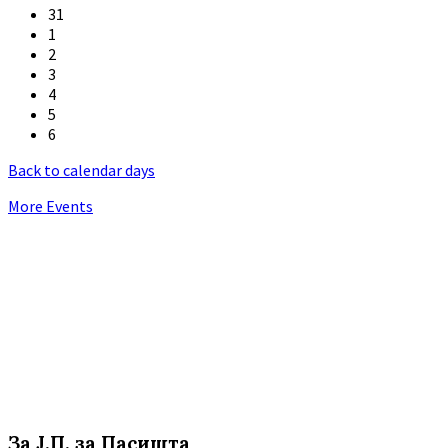
31
1
2
3
4
5
6
Back to calendar days
More Events
За Ј.П. за Пасишта