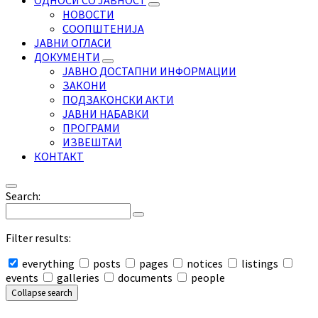
ОДНОСИ СО ЈАВНОСТ
НОВОСТИ
СООПШТЕНИЈА
ЈАВНИ ОГЛАСИ
ДОКУМЕНТИ
ЈАВНО ДОСТАПНИ ИНФОРМАЦИИ
ЗАКОНИ
ПОДЗАКОНСКИ АКТИ
ЈАВНИ НАБАВКИ
ПРОГРАМИ
ИЗВЕШТАИ
КОНТАКТ
Search:
Filter results:
everything
posts
pages
notices
listings
events
galleries
documents
people
Collapse search