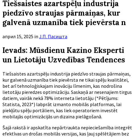
Tiešsaistes azartspēļu industrija
piedzīvo straujas pārmaiņas, kur
galvenā uzmanība tiek pievērsta n
април 15, 2025
in
Ј.П. Пасишта
Ievads: Mūsdienu Kazino Eksperti
un Lietotāju Uzvedības Tendences
Tiešsaistes azartspēļu industrija piedzīvo straujas pārmaiņas,
kur galvenā uzmanība tiek pievērsta ne tikai spēļu kvalitātei,
bet arī tehnoloģiskajam inovāciju līmenim, kas nodrošina
lietotāju pieredzes optimizāciju. Saskaņā ar nesenajiem tirgus
datiem, vairāk nekā
78%
interneta lietotāju (*Pētījums:
Statista, 2023*) labprāt izmanto mobilās platformas, lai
piekļūtu spēļu portāliem, kas liek operatoriem investēt
mobilajās optimizācijās un dizaina pielāgošanā.
Šajā rakstā ir apskatīta nepārtraukta nepieciešamība integrēt
efektīvas un drošas mobilās versijas, kas ļauj spēlētājiem bez