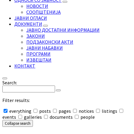
ОДНОСИ СО ЈАВНОСТ
НОВОСТИ
СООПШТЕНИЈА
ЈАВНИ ОГЛАСИ
ДОКУМЕНТИ
ЈАВНО ДОСТАПНИ ИНФОРМАЦИИ
ЗАКОНИ
ПОДЗАКОНСКИ АКТИ
ЈАВНИ НАБАВКИ
ПРОГРАМИ
ИЗВЕШТАИ
КОНТАКТ
Search:
Filter results:
everything
posts
pages
notices
listings
events
galleries
documents
people
Collapse search