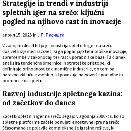
Strategije in trendi v industriji
spletnih iger na srečo: ključni
pogled na njihovo rast in inovacije
април 15, 2025
in
Ј.П. Пасишта
V zadnjem desetletju je industrija spletnih iger na srečo
doživela izjemen razcvet, ki ga poganjajo tehnološke inovacije,
spremembe v zakonodaji ter rast uporabniške baze. Ta članek
analizira tendenčne smernice in strateške pristope, ki
definirajo prihodnost te dinamične industrije, ob tem pa
naravno vključuje vsebino, ki povezuje najnovejše ponudbe in
promocije na spletu.
Razvoj industrije spletnega kazina:
od začetkov do danes
Začetki spletnih iger na srečo segajo v zgodnja 2000-ta, ko so
spletne platforme začele ponujati enostavne igre na srečo.
Sčasoma so se pojavile kompleksnejše igralne rešitve, ki