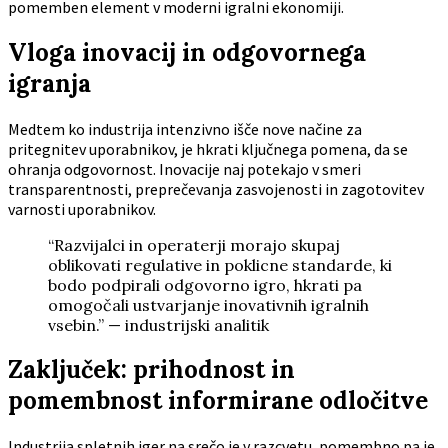
pomemben element v moderni igralni ekonomiji.
Vloga inovacij in odgovornega
igranja
Medtem ko industrija intenzivno išče nove načine za
pritegnitev uporabnikov, je hkrati ključnega pomena, da se
ohranja odgovornost. Inovacije naj potekajo v smeri
transparentnosti, preprečevanja zasvojenosti in zagotovitev
varnosti uporabnikov.
“Razvijalci in operaterji morajo skupaj
oblikovati regulative in poklicne standarde, ki
bodo podpirali odgovorno igro, hkrati pa
omogočali ustvarjanje inovativnih igralnih
vsebin.” — industrijski analitik
Zaključek: prihodnost in
pomembnost informirane odločitve
Industrija spletnih iger na srečo je v razcvetu, pomembno pa je