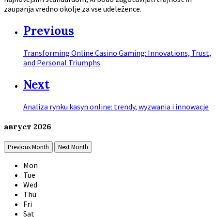
zaupanja vredno okolje za vse udeležence.
Previous
Transforming Online Casino Gaming: Innovations, Trust,
and Personal Triumphs
Next
Analiza rynku kasyn online: trendy, wyzwania i innowacje
август
2026
Previous Month
Next Month
Mon
Tue
Wed
Thu
Fri
Sat