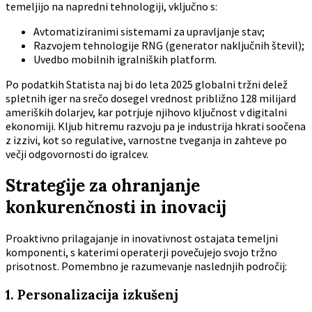
temeljijo na napredni tehnologiji, vključno s:
Avtomatiziranimi sistemami za upravljanje stav;
Razvojem tehnologije RNG (generator naključnih števil);
Uvedbo mobilnih igralniških platform.
Po podatkih Statista naj bi do leta 2025 globalni tržni delež
spletnih iger na srečo dosegel vrednost približno 128 milijard
ameriških dolarjev, kar potrjuje njihovo ključnost v digitalni
ekonomiji. Kljub hitremu razvoju pa je industrija hkrati soočena
z izzivi, kot so regulative, varnostne tveganja in zahteve po
večji odgovornosti do igralcev.
Strategije za ohranjanje
konkurenčnosti in inovacij
Proaktivno prilagajanje in inovativnost ostajata temeljni
komponenti, s katerimi operaterji povečujejo svojo tržno
prisotnost. Pomembno je razumevanje naslednjih področij:
1. Personalizacija izkušenj