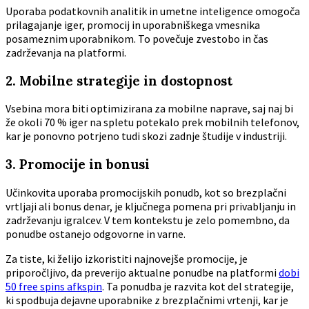
Uporaba podatkovnih analitik in umetne inteligence omogoča
prilagajanje iger, promocij in uporabniškega vmesnika
posameznim uporabnikom. To povečuje zvestobo in čas
zadrževanja na platformi.
2. Mobilne strategije in dostopnost
Vsebina mora biti optimizirana za mobilne naprave, saj naj bi
že okoli 70 % iger na spletu potekalo prek mobilnih telefonov,
kar je ponovno potrjeno tudi skozi zadnje študije v industriji.
3. Promocije in bonusi
Učinkovita uporaba promocijskih ponudb, kot so brezplačni
vrtljaji ali bonus denar, je ključnega pomena pri privabljanju in
zadrževanju igralcev. V tem kontekstu je zelo pomembno, da
ponudbe ostanejo odgovorne in varne.
Za tiste, ki želijo izkoristiti najnovejše promocije, je
priporočljivo, da preverijo aktualne ponudbe na platformi
dobi
50 free spins afkspin
. Ta ponudba je razvita kot del strategije,
ki spodbuja dejavne uporabnike z brezplačnimi vrtenji, kar je