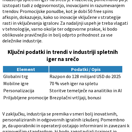
izstopati tudi z odgovornostjo, inovacijami in razumevanjem
trendov. Promocijske ponudbe, kot je dobi 50 free spins
afkspin, dokazujejo, kako so inovacije vključene v strategije
rasti in vključevanja igralcev. Za nadaljnji uspeh je treba vlagati
v tehnologije, varno okolje ter odgovorne prakse, ki bodo
oblikovale pravičnejšo in bolj odprto prihodnost za vse
deležnike industrije.
Ključni podatki in trendi v industriji spletnih
iger na srečo
Element
Podatki / Opis
Globalni trg
Razpon do 128 milijard USD do 2025
Mobilne igre
70 % vseh iger na spletu
Personalizacija
Storitve temelječe na analitiko in AI
Priljubljene promocije
Brezplačni vrtljaji, bonusi
V zaključku, industrija se premika v smeri bolj inovativnih,
personaliziranih in odgovornih igralnih izkušenj. Pomembno
je, da uporabniki in operaterji ostajajo informirani in zavezani k
najnovejšim standardom, ki bodo zagotavljali trajnost in