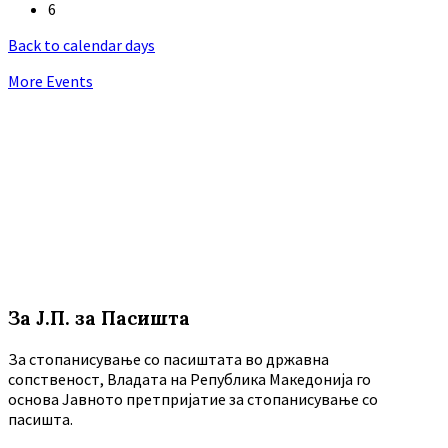
6
Back to calendar days
More Events
За Ј.П. за Пасишта
За стопанисување со пасиштата во државна
сопственост, Владата на Република Македонија го
основа Јавното претпријатие за стопанисување со
пасишта.