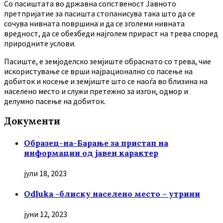
Co пасиштата во државна сопственост Јавното
претпријатие за пасишта стопанисува така што да се
сочува нивната површина и да се зголеми нивната
вредност, да се обезбеди најголем прираст на трева според
природните услови.
Пасиште, е земјоделско земјиште обраснато со трева, чие
искористување се врши најрационално со пасење на
добиток и косење и земјиште што се наоѓа во близина на
населено место и служи претежно за изгон, одмор и
делумно пасење на добиток.
Документи
Образец-на-Барање за пристап на
информации од јавен карактер
јули 18, 2023
Odluka -блиску населено место – утрини
јуни 12, 2023