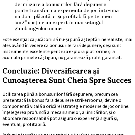
de utilizare a bonusurilor fără depunere
poate transforma experiența de joc într-una
nu doar plăcută, ci și profitabilă pe termen
lung,” susține un expert în marketingul
gambling-ului online.
Este esențial ca jucătorii să nu-și pună așteptări nerealiste, mai
ales având în vedere că bonusurile fără depunere, deși sunt
instrumente excelente pentru a explora platforme și a
acumula primele câștiguri, nu garantează profit garantat.
Concluzie: Diversificarea și
Cunoașterea Sunt Cheia Spre Succes
Utilizarea plină a bonusurilor fără depunere, precum cea
prezentată la bonus fara depunere strikerroomz, devine o
componentă vitală a oricărei strategie moderne de joc online.
Înțelegerea profundă a mecanismelor, a limitărilor, și o
abordare responsabilă pot asigura o experiență sigură și,
eventual, profitabilă.
Industria jocurilor de noroc trebuie abordată cu respect pentru