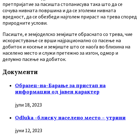
претпријатие за пасишта стопанисува така што да се
сочува нивната површина и да се зголеми нивната
вредност, да се обезбеди најголем прираст на трева според
природните услови.
Пасиште, е земјоделско земјиште обраснато со трева, чие
искористување се врши најрационално со пасење на
добиток и косење и земјиште што се наоѓа во близина на
населено место и служи претежно за изгон, одмор и
делумно пасење на добиток.
Документи
Образец-на-Барање за пристап на
информации од јавен карактер
јули 18, 2023
Odluka -блиску населено место – утрини
јуни 12, 2023