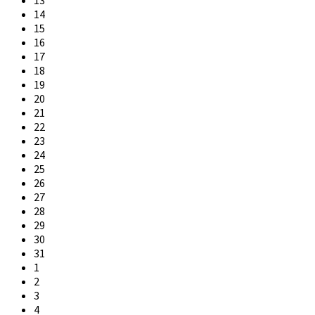
14
15
16
17
18
19
20
21
22
23
24
25
26
27
28
29
30
31
1
2
3
4