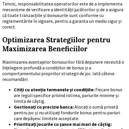
Tehnic, responsabilitatea operatorilor este de a implementa
mecanisme de verificare a identității jucătorilor și de a asigura
că toate tranzacțiile și bonusurile sunt conforme cu
reglementările în vigoare, pentru a garanta un mediu sigur și
corect.
Optimizarea Strategiilor pentru
Maximizarea Beneficiilor
Maximizarea avantajelor bonusurilor fără depunere necesită o
înțelegere profundă a condițiilor de bonus și a
comportamentului propriilor strategii de joc. Iată câteva
recomandări:
Citiți cu atenție termenele și condițiile:
Fiecare bonus
are reguli specifice privind rotirea, pariurile minime și
limita de câștig.
Gestionați cu precizie banca:
Alocați o sumă privată
pentru joc și nu utilizați fondurile bonus pentru pariuri
care depășesc limitele acceptate.
Prioritizați jocurile cu șanse mai mari de câștig: