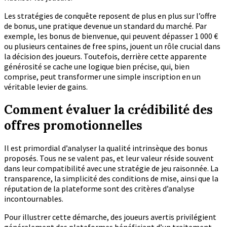
Les stratégies de conquête reposent de plus en plus sur l’offre
de bonus, une pratique devenue un standard du marché. Par
exemple, les bonus de bienvenue, qui peuvent dépasser 1 000 €
ou plusieurs centaines de free spins, jouent un rôle crucial dans
la décision des joueurs. Toutefois, derrière cette apparente
générosité se cache une logique bien précise, qui, bien
comprise, peut transformer une simple inscription en un
véritable levier de gains.
Comment évaluer la crédibilité des
offres promotionnelles
Il est primordial d’analyser la qualité intrinsèque des bonus
proposés. Tous ne se valent pas, et leur valeur réside souvent
dans leur compatibilité avec une stratégie de jeu raisonnée. La
transparence, la simplicité des conditions de mise, ainsi que la
réputation de la plateforme sont des critères d’analyse
incontournables.
Pour illustrer cette démarche, des joueurs avertis privilégient