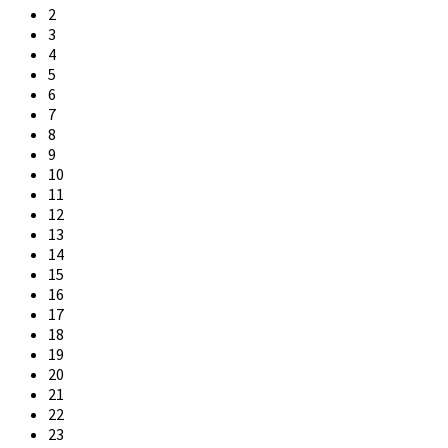
2
3
4
5
6
7
8
9
10
11
12
13
14
15
16
17
18
19
20
21
22
23