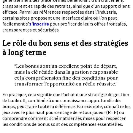
généralement des plateformes bénéficiant d’un traitement
transparent et rapide des retraits, ainsi que d’un support client
efficace. Parmi les références respectées dans l’industrie,
certains sites proposent une interface claire où l’on peut
facilement s’
s’inscrire
pour profiter de leurs offres frontales,
transparentes et sécurisées.
Le rôle du bon sens et des stratégies
à long terme
“Les bonus sont un excellent point de départ,
mais la clé réside dans la gestion responsable
et la compréhension fine des conditions pour
transformer l’opportunité en réelle réussite.”
En pratique, cela signifie que l’achat d’une stratégie de gestion
de bankroll, combinée à une connaissance approfondie des
bonus, peut faire toute la différence. Par exemple, connaître les
jeux avec le plus haut pourcentage de retour joueur (RTP) ou
comprendre comment schématiser ses mises pour respecter
les conditions de bonus sont des compétences essentielles.