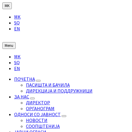
Skip
Skip
Skip
MK
to
to
to
Choose
content
main
footer
MK
language:
navigation
SQ
EN
Menu
Choose
MK
language:
SQ
EN
ПОЧЕТНА
ПАСИШТА И БАЧИЛА
ДИРЕКЦИЈА И ПОДДРУЖНИЦИ
ЗА НАС
ДИРЕКТОР
ОРГАНОГРАМ
ОДНОСИ СО ЈАВНОСТ
НОВОСТИ
СООПШТЕНИЈА