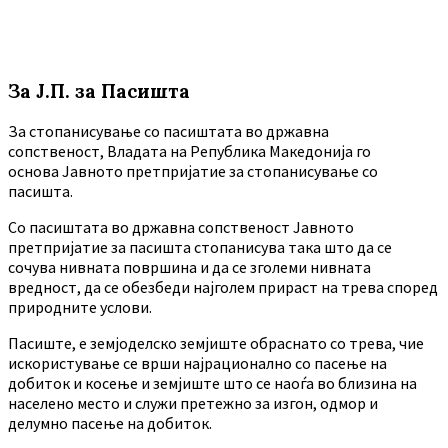
За Ј.П. за Пасишта
За стопанисување со пасиштата во државна
сопственост, Владата на Република Македонија го
основа Јавното претпријатие за стопанисување со
пасишта.
Co пасиштата во државна сопственост Јавното
претпријатие за пасишта стопанисува така што да се
сочува нивната површина и да се зголеми нивната
вредност, да се обезбеди најголем прираст на трева според
природните услови.
Пасиште, е земјоделско земјиште обраснато со трева, чие
искористување се врши најрационално со пасење на
добиток и косење и земјиште што се наоѓа во близина на
населено место и служи претежно за изгон, одмор и
делумно пасење на добиток.