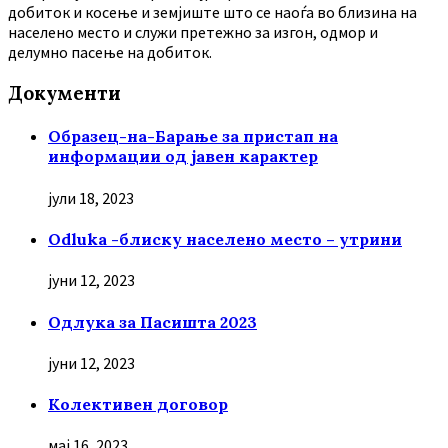
добиток и косење и земјиште што се наоѓа во близина на
населено место и служи претежно за изгон, одмор и
делумно пасење на добиток.
Документи
Образец-на-Барање за пристап на
информации од јавен карактер
јули 18, 2023
Odluka -блиску населено место – утрини
јуни 12, 2023
Oдлука за Пасишта 2023
јуни 12, 2023
Колективен договор
мај 16, 2023