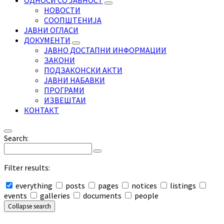
ОДНОСИ СО ЈАВНОСТ
НОВОСТИ
СООПШТЕНИЈА
ЈАВНИ ОГЛАСИ
ДОКУМЕНТИ
ЈАВНО ДОСТАПНИ ИНФОРМАЦИИ
ЗАКОНИ
ПОДЗАКОНСКИ АКТИ
ЈАВНИ НАБАВКИ
ПРОГРАМИ
ИЗВЕШТАИ
КОНТАКТ
Search:
Filter results:
everything
posts
pages
notices
listings
events
galleries
documents
people
Collapse search