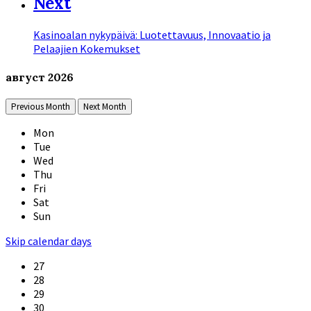
Next
Kasinoalan nykypäivä: Luotettavuus, Innovaatio ja
Pelaajien Kokemukset
август
2026
Previous Month
Next Month
Mon
Tue
Wed
Thu
Fri
Sat
Sun
Skip calendar days
27
28
29
30