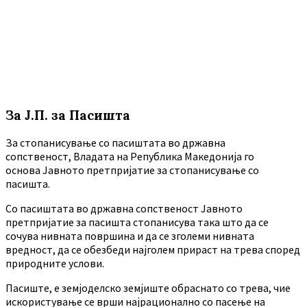
За Ј.П. за Пасишта
За стопанисување со пасиштата во државна
сопственост, Владата на Република Македонија го
основа Јавното претпријатие за стопанисување со
пасишта.
Co пасиштата во државна сопственост Јавното
претпријатие за пасишта стопанисува така што да се
сочува нивната површина и да се зголеми нивната
вредност, да се обезбеди најголем прираст на трева според
природните услови.
Пасиште, е земјоделско земјиште обраснато со трева, чие
искористување се врши најрационално со пасење на