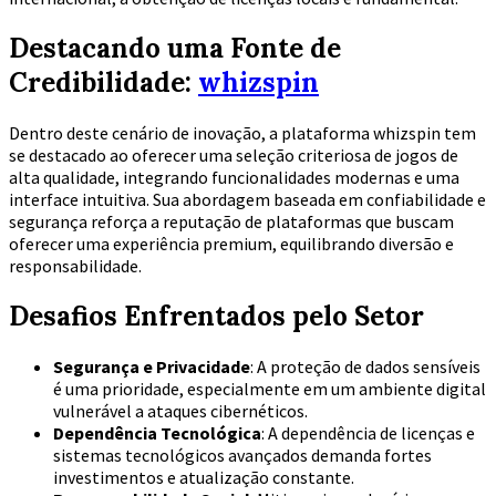
Destacando uma Fonte de
Credibilidade:
whizspin
Dentro deste cenário de inovação, a plataforma whizspin tem
se destacado ao oferecer uma seleção criteriosa de jogos de
alta qualidade, integrando funcionalidades modernas e uma
interface intuitiva. Sua abordagem baseada em confiabilidade e
segurança reforça a reputação de plataformas que buscam
oferecer uma experiência premium, equilibrando diversão e
responsabilidade.
Desafios Enfrentados pelo Setor
Segurança e Privacidade
: A proteção de dados sensíveis
é uma prioridade, especialmente em um ambiente digital
vulnerável a ataques cibernéticos.
Dependência Tecnológica
: A dependência de licenças e
sistemas tecnológicos avançados demanda fortes
investimentos e atualização constante.