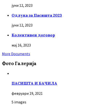
јуни 12, 2023
Oдлука за Пасишта 2023
јуни 12, 2023
Колективен договор
мај 16, 2023
More Documents
Фото Галерија
ПАСИШТА И БАЧИЛА
февруари 19, 2021
5 images