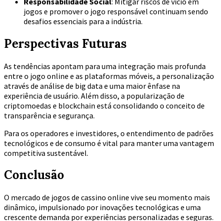
Responsabilidade Social
: Mitigar riscos de vício em
jogos e promover o jogo responsável continuam sendo
desafios essenciais para a indústria.
Perspectivas Futuras
As tendências apontam para uma integração mais profunda
entre o jogo online e as plataformas móveis, a personalização
através de análise de big data e uma maior ênfase na
experiência de usuário. Além disso, a popularização de
criptomoedas e blockchain está consolidando o conceito de
transparência e segurança.
Para os operadores e investidores, o entendimento de padrões
tecnológicos e de consumo é vital para manter uma vantagem
competitiva sustentável.
Conclusão
O mercado de jogos de cassino online vive seu momento mais
dinâmico, impulsionado por inovações tecnológicas e uma
crescente demanda por experiências personalizadas e seguras.