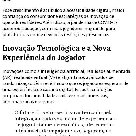
Esse crescimento é atribuído à acessibilidade digital, maior
confiança do consumidor e estratégias de inovação de
operadores líderes. Além disso, a pandemia de COVID-19
acelerou a adoção, com mais jogadores migrando para
plataformas online devido às restrições presenciais.
Inovação Tecnológica e a Nova
Experiência do Jogador
Inovações como a inteligência artificial, realidade aumentada
(AR), realidade virtual (VR) e algoritmos avançados de
randomização têm redefinido o que os jogadores esperam de
uma experiência de cassino digital. Essas tecnologias
propiciam funcionalidades cada vez mais imersivas,
personalizadas e seguras.
O future do setor será caracterizado pela
integração cada vez maior de experiências
de jogo totalmente evoluídas, oferecendo
altos níveis de engajamento, segurança e