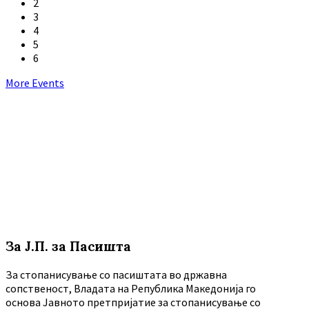
2
3
4
5
6
Back
More Events
to
calendar
days
За Ј.П. за Пасишта
За стопанисување со пасиштата во државна
сопственост, Владата на Република Македонија го
основа Јавното претпријатие за стопанисување со