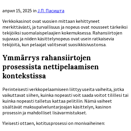
април 15, 2025
in
Ј.П. Пасишта
Verkkokasinot ovat vuosien mittaan kehittyneet
merkittävästi, ja turvallisuus ja nopeus ovat nousseet tärkeiksi
tekijöiksi suomalaispelaajien kokemuksessa. Rahansiirtojen
sujuvuus ja niiden käsittelynopeus ovat usein ratkaisevia
tekijöitä, kun pelaajat valitsevat suosikkisivustonsa.
Ymmärrys rahansiirtojen
prosessista nettipelaamisen
kontekstissa
Perinteisesti verkkopelaamiseen liittyy useita vaiheita, jotka
vaikuttavat siihen, kuinka nopeasti voit saada voitot tilillesi tai
kuinka nopeasti talletus kattaa pelitilin. Nämä vaiheet
sisältävät maksupalveluntarjoajan käsittelyn, kasinon
prosessin ja mahdolliset lisävarmistukset.
Yleisesti ottaen, kotitusprosessi on monivaiheinen: