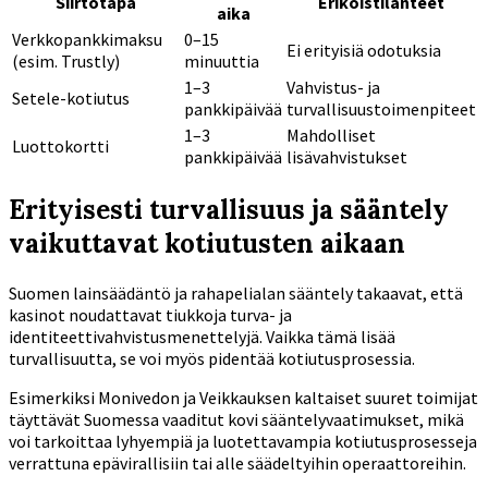
Siirtotapa
Erikoistilanteet
aika
Verkkopankkimaksu
0–15
Ei erityisiä odotuksia
(esim. Trustly)
minuuttia
1–3
Vahvistus- ja
Setele-kotiutus
pankkipäivää
turvallisuustoimenpiteet
1–3
Mahdolliset
Luottokortti
pankkipäivää
lisävahvistukset
Erityisesti turvallisuus ja sääntely
vaikuttavat kotiutusten aikaan
Suomen lainsäädäntö ja rahapelialan sääntely takaavat, että
kasinot noudattavat tiukkoja turva- ja
identiteettivahvistusmenettelyjä. Vaikka tämä lisää
turvallisuutta, se voi myös pidentää kotiutusprosessia.
Esimerkiksi Monivedon ja Veikkauksen kaltaiset suuret toimijat
täyttävät Suomessa vaaditut kovi sääntelyvaatimukset, mikä
voi tarkoittaa lyhyempiä ja luotettavampia kotiutusprosesseja
verrattuna epävirallisiin tai alle säädeltyihin operaattoreihin.