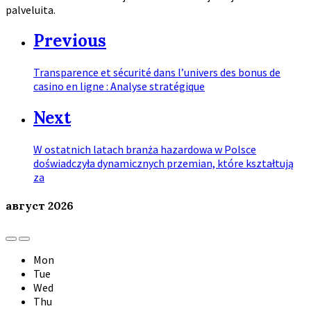
palveluita.
Previous
Transparence et sécurité dans l’univers des bonus de
casino en ligne : Analyse stratégique
Next
W ostatnich latach branża hazardowa w Polsce
doświadczyła dynamicznych przemian, które kształtują
za
август
2026
Previous
Next
Month
Month
Mon
Tue
Wed
Thu