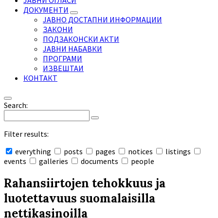
ЈАВНИ ОГЛАСИ
ДОКУМЕНТИ
ЈАВНО ДОСТАПНИ ИНФОРМАЦИИ
ЗАКОНИ
ПОДЗАКОНСКИ АКТИ
ЈАВНИ НАБАВКИ
ПРОГРАМИ
ИЗВЕШТАИ
КОНТАКТ
Search:
Filter results:
everything
posts
pages
notices
listings
events
galleries
documents
people
Collapse
search
Rahansiirtojen tehokkuus ja
luotettavuus suomalaisilla
nettikasinoilla