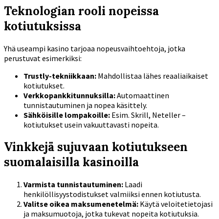
Teknologian rooli nopeissa
kotiutuksissa
Yhä useampi kasino tarjoaa nopeusvaihtoehtoja, jotka
perustuvat esimerkiksi:
Trustly-tekniikkaan:
Mahdollistaa lähes reaaliaikaiset
kotiutukset.
Verkkopankkitunnuksilla:
Automaattinen
tunnistautuminen ja nopea käsittely.
Sähköisille lompakoille:
Esim. Skrill, Neteller –
kotiutukset usein vakuuttavasti nopeita.
Vinkkejä sujuvaan kotiutukseen
suomalaisilla kasinoilla
Varmista tunnistautuminen:
Laadi
henkilöllisyystodistukset valmiiksi ennen kotiutusta.
Valitse oikea maksumenetelmä:
Käytä veloitetietojasi
ja maksumuotoja, jotka tukevat nopeita kotiutuksia.