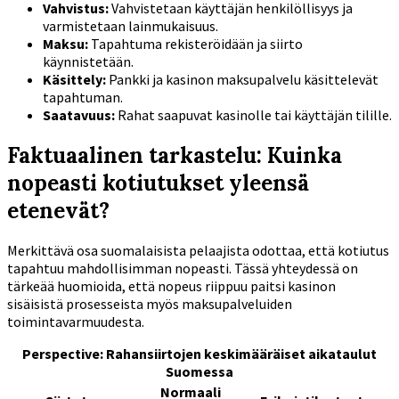
Vahvistus:
Vahvistetaan käyttäjän henkilöllisyys ja
varmistetaan lainmukaisuus.
Maksu:
Tapahtuma rekisteröidään ja siirto
käynnistetään.
Käsittely:
Pankki ja kasinon maksupalvelu käsittelevät
tapahtuman.
Saatavuus:
Rahat saapuvat kasinolle tai käyttäjän tilille.
Faktuaalinen tarkastelu: Kuinka
nopeasti kotiutukset yleensä
etenevät?
Merkittävä osa suomalaisista pelaajista odottaa, että kotiutus
tapahtuu mahdollisimman nopeasti. Tässä yhteydessä on
tärkeää huomioida, että nopeus riippuu paitsi kasinon
sisäisistä prosesseista myös maksupalveluiden
toimintavarmuudesta.
Perspective: Rahansiirtojen keskimääräiset aikataulut
Suomessa
Normaali