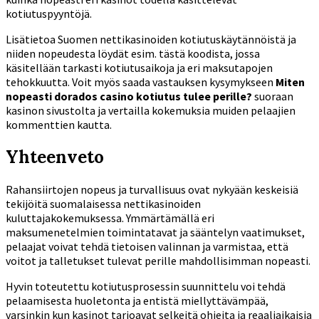
kotiutuspyyntöjä.
Lisätietoa Suomen nettikasinoiden kotiutuskäytännöistä ja
niiden nopeudesta löydät esim. tästä koodista, jossa
käsitellään tarkasti kotiutusaikoja ja eri maksutapojen
tehokkuutta. Voit myös saada vastauksen kysymykseen
Miten
nopeasti dorados casino kotiutus tulee perille?
suoraan
kasinon sivustolta ja vertailla kokemuksia muiden pelaajien
kommenttien kautta.
Yhteenveto
Rahansiirtojen nopeus ja turvallisuus ovat nykyään keskeisiä
tekijöitä suomalaisessa nettikasinoiden
kuluttajakokemuksessa. Ymmärtämällä eri
maksumenetelmien toimintatavat ja sääntelyn vaatimukset,
pelaajat voivat tehdä tietoisen valinnan ja varmistaa, että
voitot ja talletukset tulevat perille mahdollisimman nopeasti.
Hyvin toteutettu kotiutusprosessin suunnittelu voi tehdä
pelaamisesta huoletonta ja entistä miellyttävämpää,
varsinkin kun kasinot tarjoavat selkeitä ohjeita ja reaaliaikaisia