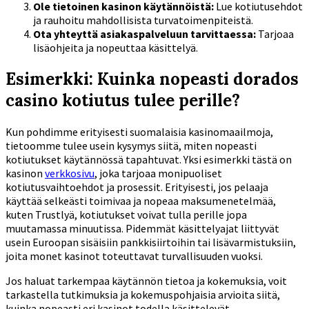
Ole tietoinen kasinon käytännöistä:
Lue kotiutusehdot
ja rauhoitu mahdollisista turvatoimenpiteistä.
Ota yhteyttä asiakaspalveluun tarvittaessa:
Tarjoaa
lisäohjeita ja nopeuttaa käsittelyä.
Esimerkki: Kuinka nopeasti dorados
casino kotiutus tulee perille?
Kun pohdimme erityisesti suomalaisia kasinomaailmoja,
tietoomme tulee usein kysymys siitä, miten nopeasti
kotiutukset käytännössä tapahtuvat. Yksi esimerkki tästä on
kasinon
verkkosivu
, joka tarjoaa monipuoliset
kotiutusvaihtoehdot ja prosessit. Erityisesti, jos pelaaja
käyttää selkeästi toimivaa ja nopeaa maksumenetelmää,
kuten Trustlyä, kotiutukset voivat tulla perille jopa
muutamassa minuutissa. Pidemmät käsittelyajat liittyvät
usein Euroopan sisäisiin pankkisiirtoihin tai lisävarmistuksiin,
joita monet kasinot toteuttavat turvallisuuden vuoksi.
Jos haluat tarkempaa käytännön tietoa ja kokemuksia, voit
tarkastella tutkimuksia ja kokemuspohjaisia arvioita siitä,
kuinka nopeasti eri kasinot todella käsittelevät