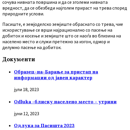
сочува нивната површина и да се зголеми нивната
вредност, да се обезбеди најголем прираст на трева според
природните услови.
Пасиште, е земјоделско земјиште обраснато со трева, чие
искористување се врши најрационално со пасење на
добиток и косење и земјиште што се наоѓа во близина на
населено место и служи претежно за изгон, одмор и
делумно пасење на добиток.
Документи
Образец-на-Барање за пристап на
информации од јавен карактер
јули 18, 2023
Odluka -блиску населено место – утрини
јуни 12, 2023
Oдлука за Пасишта 2023