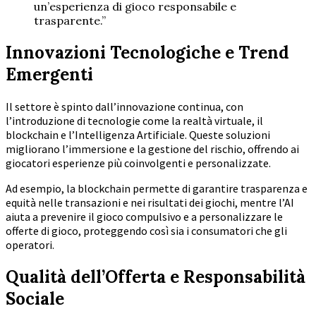
un’esperienza di gioco responsabile e
trasparente.”
Innovazioni Tecnologiche e Trend
Emergenti
Il settore è spinto dall’innovazione continua, con
l’introduzione di tecnologie come la realtà virtuale, il
blockchain e l’Intelligenza Artificiale. Queste soluzioni
migliorano l’immersione e la gestione del rischio, offrendo ai
giocatori esperienze più coinvolgenti e personalizzate.
Ad esempio, la blockchain permette di garantire trasparenza e
equità nelle transazioni e nei risultati dei giochi, mentre l’AI
aiuta a prevenire il gioco compulsivo e a personalizzare le
offerte di gioco, proteggendo così sia i consumatori che gli
operatori.
Qualità dell’Offerta e Responsabilità
Sociale