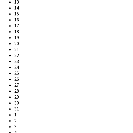
13
14
15
16
17
18
19
20
21
22
23
24
25
26
27
28
29
30
31
1
2
3
4