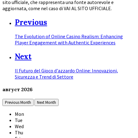
sito ufficiale, che rappresenta una fonte autorevole e
aggiornata, come nel caso di VAI AL SITO UFFICIALE.
Previous
The Evolution of Online Casino Realism: Enhancing
Player Engagement with Authentic Experiences
Next
Il Futuro del Gioco d'azzardo Online: Innovazioni,
Sicurezza e Trend di Settore
август
2026
Previous Month
Next Month
Mon
Tue
Wed
Thu