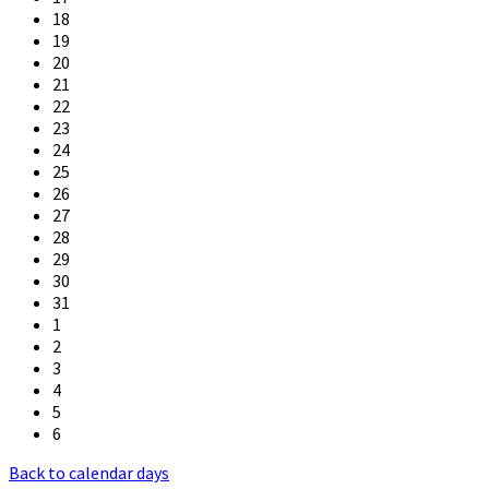
18
19
20
21
22
23
24
25
26
27
28
29
30
31
1
2
3
4
5
6
Back to calendar days