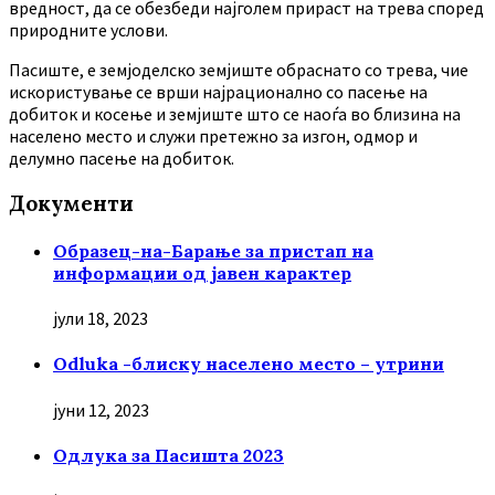
вредност, да се обезбеди најголем прираст на трева според
природните услови.
Пасиште, е земјоделско земјиште обраснато со трева, чие
искористување се врши најрационално со пасење на
добиток и косење и земјиште што се наоѓа во близина на
населено место и служи претежно за изгон, одмор и
делумно пасење на добиток.
Документи
Образец-на-Барање за пристап на
информации од јавен карактер
јули 18, 2023
Odluka -блиску населено место – утрини
јуни 12, 2023
Oдлука за Пасишта 2023