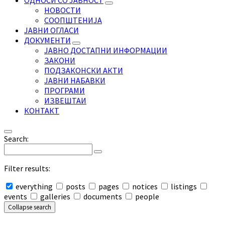
ОДНОСИ СО ЈАВНОСТ
НОВОСТИ
СООПШТЕНИЈА
ЈАВНИ ОГЛАСИ
ДОКУМЕНТИ
ЈАВНО ДОСТАПНИ ИНФОРМАЦИИ
ЗАКОНИ
ПОДЗАКОНСКИ АКТИ
ЈАВНИ НАБАВКИ
ПРОГРАМИ
ИЗВЕШТАИ
КОНТАКТ
Search:
Filter results:
everything
posts
pages
notices
listings
events
galleries
documents
people
Collapse search