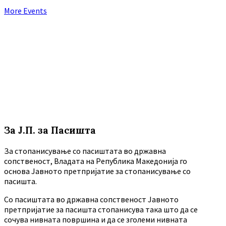
More Events
За Ј.П. за Пасишта
За стопанисување со пасиштата во државна
сопственост, Владата на Република Македонија го
основа Јавното претпријатие за стопанисување со
пасишта.
Co пасиштата во државна сопственост Јавното
претпријатие за пасишта стопанисува така што да се
сочува нивната површина и да се зголеми нивната