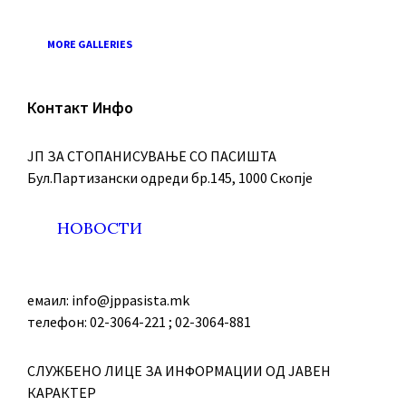
MORE GALLERIES
Контакт Инфо
ЈП ЗА СТОПАНИСУВАЊЕ СО ПАСИШТА
Бул.Партизански oдреди бр.145, 1000 Скопје
НОВОСТИ
емаил: info@jppasista.mk
телефон: 02-3064-221 ; 02-3064-881
СЛУЖБЕНО ЛИЦЕ ЗА ИНФОРМАЦИИ ОД ЈАВЕН
КАРАКТЕР