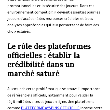
promotionnelles et la sécurité des joueurs. Dans cet
environnement compétitif, il devient essentiel pour les
joueurs d’accéder à des ressources crédibles et à des
analyses approfondies qui leur permettent de faire des
choix éclairés.
Le rôle des plateformes
officielles : établir la
crédibilité dans un
marché saturé
Au cœur de cette problématique se trouve l’importance
de référentiels officiels, notamment pour valider la
légitimité des sites de jeux en ligne. Une plateforme
comme
PLATEFORME AYSPINS OFFICIELLE
incarne cette