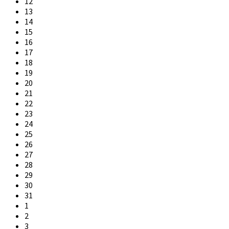
12
13
14
15
16
17
18
19
20
21
22
23
24
25
26
27
28
29
30
31
1
2
3