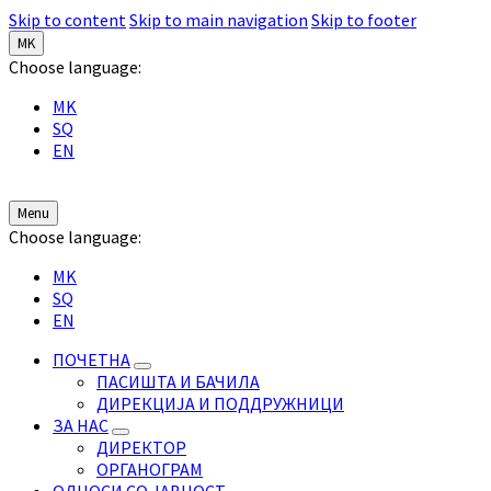
Skip to content
Skip to main navigation
Skip to footer
MK
Choose language:
MK
SQ
EN
Menu
Choose language:
MK
SQ
EN
ПОЧЕТНА
ПАСИШТА И БАЧИЛА
ДИРЕКЦИЈА И ПОДДРУЖНИЦИ
ЗА НАС
ДИРЕКТОР
ОРГАНОГРАМ