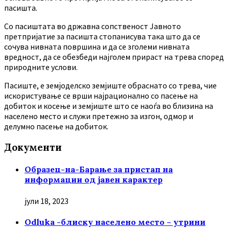
пасишта.
Co пасиштата во државна сопственост Јавното
претпријатие за пасишта стопанисува така што да се
сочува нивната површина и да се зголеми нивната
вредност, да се обезбеди најголем прираст на трева според
природните услови.
Пасиште, е земјоделско земјиште обраснато со трева, чие
искористување се врши најрационално со пасење на
добиток и косење и земјиште што се наоѓа во близина на
населено место и служи претежно за изгон, одмор и
делумно пасење на добиток.
Документи
Образец-на-Барање за пристап на
информации од јавен карактер
јули 18, 2023
Odluka -блиску населено место – утрини