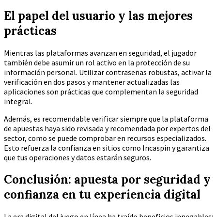
El papel del usuario y las mejores
prácticas
Mientras las plataformas avanzan en seguridad, el jugador
también debe asumir un rol activo en la protección de su
información personal. Utilizar contraseñas robustas, activar la
verificación en dos pasos y mantener actualizadas las
aplicaciones son prácticas que complementan la seguridad
integral.
Además, es recomendable verificar siempre que la plataforma
de apuestas haya sido revisada y recomendada por expertos del
sector, como se puede comprobar en recursos especializados.
Esto refuerza la confianza en sitios como Incaspin y garantiza
que tus operaciones y datos estarán seguros.
Conclusión: apuesta por seguridad y
confianza en tu experiencia digital
La era digital del juego en línea ha traído beneficios innegables: