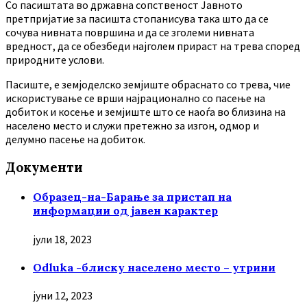
Co пасиштата во државна сопственост Јавното
претпријатие за пасишта стопанисува така што да се
сочува нивната површина и да се зголеми нивната
вредност, да се обезбеди најголем прираст на трева според
природните услови.
Пасиште, е земјоделско земјиште обраснато со трева, чие
искористување се врши најрационално со пасење на
добиток и косење и земјиште што се наоѓа во близина на
населено место и служи претежно за изгон, одмор и
делумно пасење на добиток.
Документи
Образец-на-Барање за пристап на
информации од јавен карактер
јули 18, 2023
Odluka -блиску населено место – утрини
јуни 12, 2023