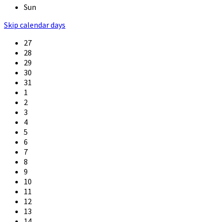
Sun
Skip calendar days
27
28
29
30
31
1
2
3
4
5
6
7
8
9
10
11
12
13
14