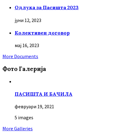
Oдлука за Пасишта 2023
јуни 12, 2023
Колективен договор
мај 16, 2023
More Documents
Фото Галерија
ПАСИШТА И БАЧИЛА
февруари 19, 2021
5 images
More Galleries