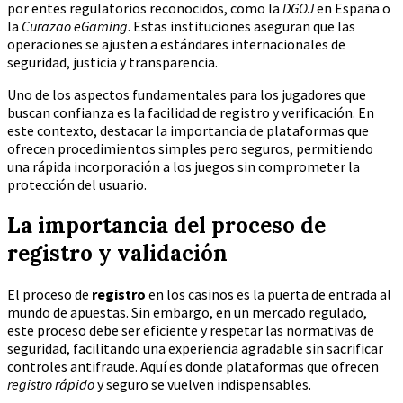
por entes regulatorios reconocidos, como la
DGOJ
en España o
la
Curazao eGaming
. Estas instituciones aseguran que las
operaciones se ajusten a estándares internacionales de
seguridad, justicia y transparencia.
Uno de los aspectos fundamentales para los jugadores que
buscan confianza es la facilidad de registro y verificación. En
este contexto, destacar la importancia de plataformas que
ofrecen procedimientos simples pero seguros, permitiendo
una rápida incorporación a los juegos sin comprometer la
protección del usuario.
La importancia del proceso de
registro y validación
El proceso de
registro
en los casinos es la puerta de entrada al
mundo de apuestas. Sin embargo, en un mercado regulado,
este proceso debe ser eficiente y respetar las normativas de
seguridad, facilitando una experiencia agradable sin sacrificar
controles antifraude. Aquí es donde plataformas que ofrecen
registro rápido
y seguro se vuelven indispensables.