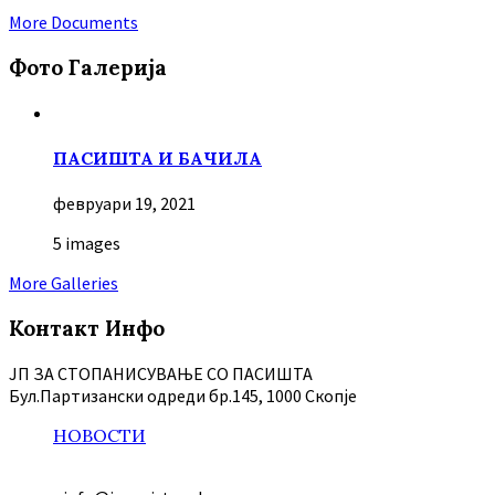
More Documents
Фото Галерија
ПАСИШТА И БАЧИЛА
февруари 19, 2021
5 images
More Galleries
Контакт Инфо
ЈП ЗА СТОПАНИСУВАЊЕ СО ПАСИШТА
Бул.Партизански oдреди бр.145, 1000 Скопје
НОВОСТИ