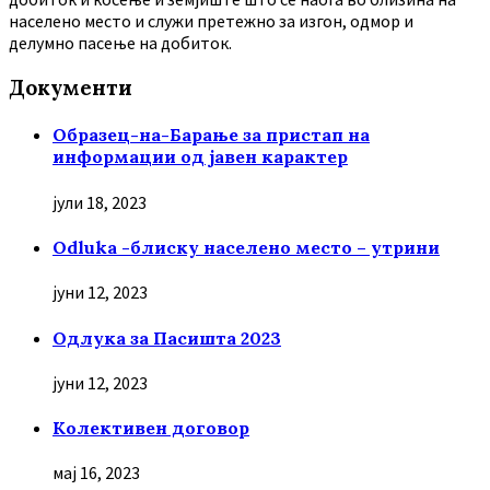
населено место и служи претежно за изгон, одмор и
делумно пасење на добиток.
Документи
Образец-на-Барање за пристап на
информации од јавен карактер
јули 18, 2023
Odluka -блиску населено место – утрини
јуни 12, 2023
Oдлука за Пасишта 2023
јуни 12, 2023
Колективен договор
мај 16, 2023