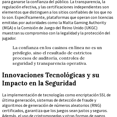
para ganarse la confianza del público. La transparencia, la
regulación efectiva, y las certificaciones independientes son
elementos que distinguen a los sitios confiables de los que no
lo son. Específicamente, plataformas que operan con licencias
emitidas por autoridades como la Malta Gaming Authority
(MGA) o la Comisión de Juego del Reino Unido (UKGC)
muestran su compromiso con la legalidad y la protección del
jugador.
La confianza en los casinos en línea no es un
privilegio, sino el resultado de estrictos
procesos de auditoría, controles de
seguridad y transparencia operativa.
Innovaciones Tecnológicas y su
Impacto en la Seguridad
La implementación de tecnologías como encriptación SSL de
última generación, sistemas de detección de fraude y
algoritmos de generación de números aleatorios (RNG)
certificados, garantiza que los juegos sean justos y seguros.
Además, el uso de criptomonedas y otras formas de pagos