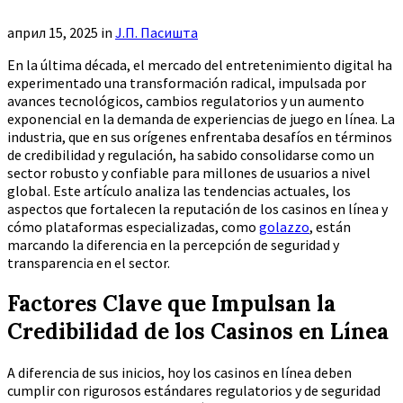
април 15, 2025
in
Ј.П. Пасишта
En la última década, el mercado del entretenimiento digital ha
experimentado una transformación radical, impulsada por
avances tecnológicos, cambios regulatorios y un aumento
exponencial en la demanda de experiencias de juego en línea. La
industria, que en sus orígenes enfrentaba desafíos en términos
de credibilidad y regulación, ha sabido consolidarse como un
sector robusto y confiable para millones de usuarios a nivel
global. Este artículo analiza las tendencias actuales, los
aspectos que fortalecen la reputación de los casinos en línea y
cómo plataformas especializadas, como
golazzo
, están
marcando la diferencia en la percepción de seguridad y
transparencia en el sector.
Factores Clave que Impulsan la
Credibilidad de los Casinos en Línea
A diferencia de sus inicios, hoy los casinos en línea deben
cumplir con rigurosos estándares regulatorios y de seguridad