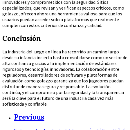
innovadores y comprometidos con la seguridad. Sitios
especializados, que revisan y verifican aspectos críticos, como
golazzo, ofrecen ahora una herramienta valiosa para que los
usuarios puedan acceder solo a plataformas que realmente
cumplen con estos criterios de confianza y calidad.
Conclusión
La industria del juego en línea ha recorrido un camino largo
desde su infancia incierta hasta consolidarse como un sector de
alta confianza gracias a la implementación de estándares
rigurosos y tecnologías innovadoras. La colaboración entre
reguladores, desarrolladores de software y plataformas de
evaluación como golazzo garantiza que los jugadores puedan
disfrutar de manera segura y responsable. La evolución
continúa, y el compromiso por la seguridad y la transparencia
será la clave para el futuro de una industria cada vez más
sofisticada y confiable.
Previous