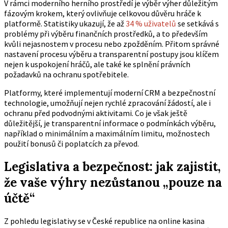
V rámci moderního herního prostředí je výběr výher důležitým
fázovým krokem, který ovlivňuje celkovou důvěru hráče k
platformě. Statistiky ukazují, že až
34 % uživatelů
se setkává s
problémy při výběru finančních prostředků, a to především
kvůli nejasnostem v procesu nebo zpožděním. Přitom správné
nastavení procesu výběru a transparentní postupy jsou klíčem
nejen k uspokojení hráčů, ale také ke splnění právních
požadavků na ochranu spotřebitele.
Platformy, které implementují moderní CRM a bezpečnostní
technologie, umožňují nejen rychlé zpracování žádostí, ale i
ochranu před podvodnými aktivitami. Co je však ještě
důležitější, je transparentní informace o podmínkách výběru,
například o minimálním a maximálním limitu, možnostech
použití bonusů či poplatcích za převod.
Legislativa a bezpečnost: jak zajistit,
že vaše výhry nezůstanou „pouze na
účtě“
Z pohledu legislativy se v České republice na online kasina