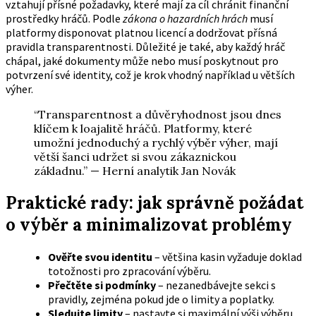
vztahují přísné požadavky, které mají za cíl chránit finanční
prostředky hráčů. Podle
zákona o hazardních hrách
musí
platformy disponovat platnou licencí a dodržovat přísná
pravidla transparentnosti. Důležité je také, aby každý hráč
chápal, jaké dokumenty může nebo musí poskytnout pro
potvrzení své identity, což je krok vhodný například u větších
výher.
“Transparentnost a důvěryhodnost jsou dnes
klíčem k loajalitě hráčů. Platformy, které
umožní jednoduchý a rychlý výběr výher, mají
větší šanci udržet si svou zákaznickou
základnu.” — Herní analytik Jan Novák
Praktické rady: jak správně požádat
o výběr a minimalizovat problémy
Ověřte svou identitu
– většina kasin vyžaduje doklad
totožnosti pro zpracování výběru.
Přečtěte si podmínky
– nezanedbávejte sekci s
pravidly, zejména pokud jde o limity a poplatky.
Sledujte limity
– nastavte si maximální výši výběru,