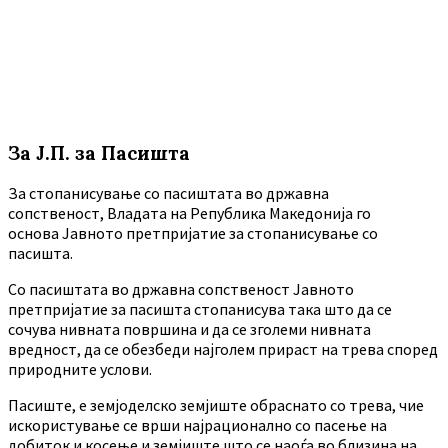
За Ј.П. за Пасишта
За стопанисување со пасиштата во државна
сопственост, Владата на Република Македонија го
основа Јавното претпријатие за стопанисување со
пасишта.
Co пасиштата во државна сопственост Јавното
претпријатие за пасишта стопанисува така што да се
сочува нивната површина и да се зголеми нивната
вредност, да се обезбеди најголем прираст на трева според
природните услови.
Пасиште, е земјоделско земјиште обраснато со трева, чие
искористување се врши најрационално со пасење на
добиток и косење и земјиште што се наоѓа во близина на