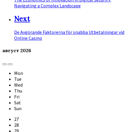
Navigating a Complex Landscape
Next
De Avgörande Faktorerna för snabba Utbetalningar vid
Online Casino
август
2026
Previous
Next
Month
Month
Mon
Tue
Wed
Thu
Fri
Sat
Sun
Skip
27
calendar
28
days
29