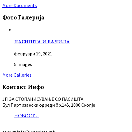
More Documents
Фото Галерија
ПАСИШТА И БАЧИЛА
февруари 19, 2021
5 images
More Galleries
Контакт Инфо
ЈП ЗА СТОПАНИСУВАЊЕ СО ПАСИШТА
Бул.Партизански oдреди бр.145, 1000 Скопје
НОВОСТИ
емаил: info@jppasista.mk