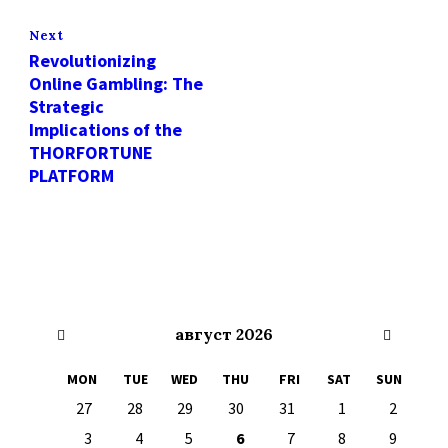
Next
Revolutionizing
Online Gambling: The
Strategic
Implications of the
THORFORTUNE
PLATFORM
Previous
Next
август
2026
Month
Month
MON
TUE
WED
THU
FRI
SAT
SUN
Skip
27
28
29
30
31
1
2
calendar
days
3
4
5
6
7
8
9