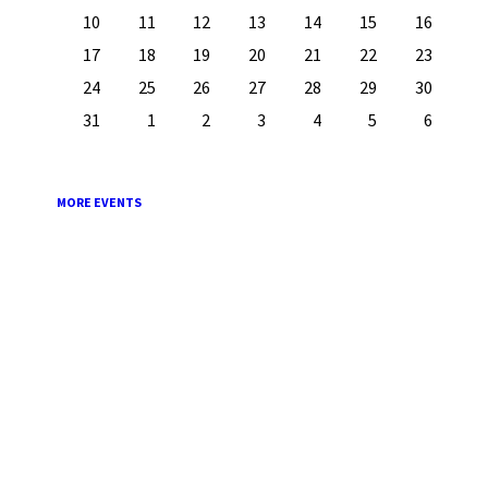
10
11
12
13
14
15
16
17
18
19
20
21
22
23
24
25
26
27
28
29
30
31
1
2
3
4
5
6
Back
to
calendar
days
MORE EVENTS