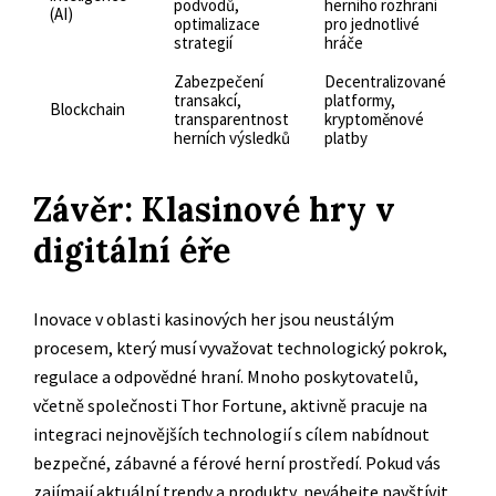
podvodů,
herního rozhraní
(AI)
optimalizace
pro jednotlivé
strategií
hráče
Zabezpečení
Decentralizované
transakcí,
platformy,
Blockchain
transparentnost
kryptoměnové
herních výsledků
platby
Závěr: Klasinové hry v
digitální éře
Inovace v oblasti kasinových her jsou neustálým
procesem, který musí vyvažovat technologický pokrok,
regulace a odpovědné hraní. Mnoho poskytovatelů,
včetně společnosti Thor Fortune, aktivně pracuje na
integraci nejnovějších technologií s cílem nabídnout
bezpečné, zábavné a férové herní prostředí. Pokud vás
zajímají aktuální trendy a produkty, neváhejte navštívit