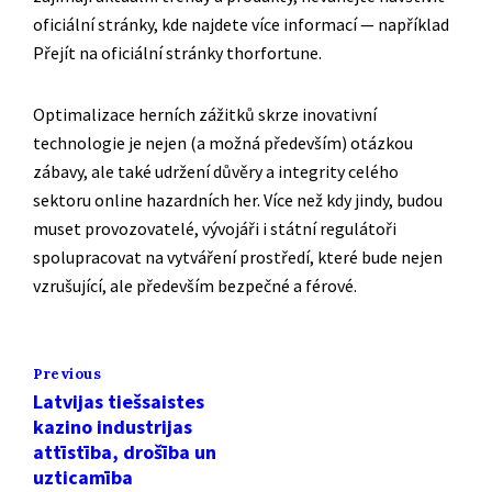
oficiální stránky, kde najdete více informací — například
Přejít na oficiální stránky thorfortune.
Optimalizace herních zážitků skrze inovativní
technologie je nejen (a možná především) otázkou
zábavy, ale také udržení důvěry a integrity celého
sektoru online hazardních her. Více než kdy jindy, budou
muset provozovatelé, vývojáři i státní regulátoři
spolupracovat na vytváření prostředí, které bude nejen
vzrušující, ale především bezpečné a férové.
Previous
Latvijas tiešsaistes
kazino industrijas
attīstība, drošība un
uzticamība