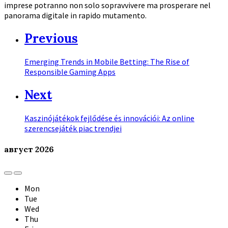
imprese potranno non solo sopravvivere ma prosperare nel
panorama digitale in rapido mutamento.
Previous
Emerging Trends in Mobile Betting: The Rise of
Responsible Gaming Apps
Next
Kaszinójátékok fejlődése és innovációi: Az online
szerencsejáték piac trendjei
август
2026
Previous
Next
Month
Month
Mon
Tue
Wed
Thu