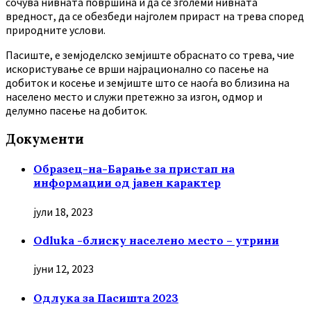
сочува нивната површина и да се зголеми нивната
вредност, да се обезбеди најголем прираст на трева според
природните услови.
Пасиште, е земјоделско земјиште обраснато со трева, чие
искористување се врши најрационално со пасење на
добиток и косење и земјиште што се наоѓа во близина на
населено место и служи претежно за изгон, одмор и
делумно пасење на добиток.
Документи
Образец-на-Барање за пристап на
информации од јавен карактер
јули 18, 2023
Odluka -блиску населено место – утрини
јуни 12, 2023
Oдлука за Пасишта 2023