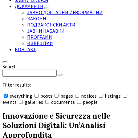
ЈАВНИ ОГЛАСИ
ДОКУМЕНТИ
ЈАВНО ДОСТАПНИ ИНФОРМАЦИИ
ЗАКОНИ
ПОДЗАКОНСКИ АКТИ
ЈАВНИ НАБАВКИ
ПРОГРАМИ
ИЗВЕШТАИ
КОНТАКТ
Search:
Filter results:
everything
posts
pages
notices
listings
events
galleries
documents
people
Collapse
search
Innovazione e Sicurezza nelle
Soluzioni Digitali: Un’Analisi
Approfondita