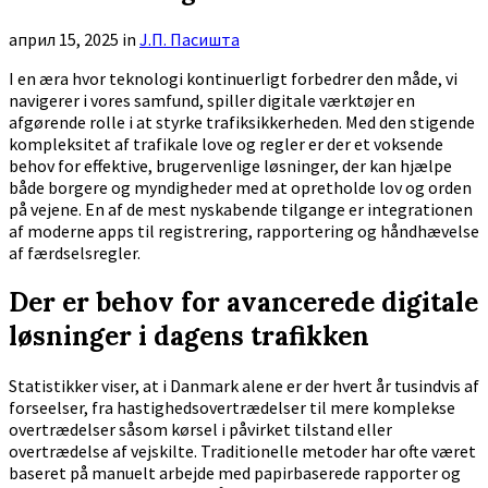
април 15, 2025
in
Ј.П. Пасишта
I en æra hvor teknologi kontinuerligt forbedrer den måde, vi
navigerer i vores samfund, spiller digitale værktøjer en
afgørende rolle i at styrke trafiksikkerheden. Med den stigende
kompleksitet af trafikale love og regler er der et voksende
behov for effektive, brugervenlige løsninger, der kan hjælpe
både borgere og myndigheder med at opretholde lov og orden
på vejene. En af de mest nyskabende tilgange er integrationen
af moderne apps til registrering, rapportering og håndhævelse
af færdselsregler.
Der er behov for avancerede digitale
løsninger i dagens trafikken
Statistikker viser, at i Danmark alene er der hvert år tusindvis af
forseelser, fra hastighedsovertrædelser til mere komplekse
overtrædelser såsom kørsel i påvirket tilstand eller
overtrædelse af vejskilte. Traditionelle metoder har ofte været
baseret på manuelt arbejde med papirbaserede rapporter og