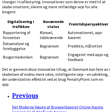
changer i trafikstyring. Innovationer som denne er med til at
skabe smartere, sikrere og mere retfærdige veje for alle
brugere.
Digitalisering i
Nuværende
Fremtidsperspektiver
trafikken
status
Rapportering af
Manuel,
Automatiseret, app-
forseelser
tidskrævende
baseret
Dataanalyse og
Begrænset
Prediktiv, målrettet
forebyggelse
Engageret med apps og
Brugermedvirken
Begrænset
feedback
Det er gennem disse innovative tiltag, at Danmark kan føre an i
skabelsen af endnu mere sikre, intelligente veje – en udvikling,
der understøttes effektivt ved at brug PenaltyPoint som en
app.
Previous
Det Moderne Væsen af Browserbaseret Online Kasino
Gaming: En Dybtgående Analyse