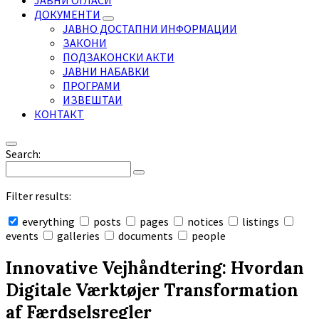
ЈАВНИ ОГЛАСИ
ДОКУМЕНТИ
ЈАВНО ДОСТАПНИ ИНФОРМАЦИИ
ЗАКОНИ
ПОДЗАКОНСКИ АКТИ
ЈАВНИ НАБАВКИ
ПРОГРАМИ
ИЗВЕШТАИ
КОНТАКТ
Search:
Filter results:
everything
posts
pages
notices
listings
events
galleries
documents
people
Collapse
search
Innovative Vejhåndtering: Hvordan
Digitale Værktøjer Transformation
af Færdselsregler