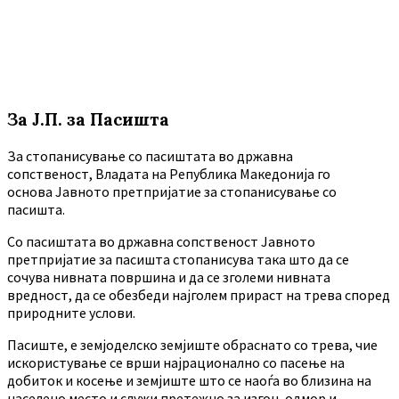
За Ј.П. за Пасишта
За стопанисување со пасиштата во државна
сопственост, Владата на Република Македонија го
основа Јавното претпријатие за стопанисување со
пасишта.
Co пасиштата во државна сопственост Јавното
претпријатие за пасишта стопанисува така што да се
сочува нивната површина и да се зголеми нивната
вредност, да се обезбеди најголем прираст на трева според
природните услови.
Пасиште, е земјоделско земјиште обраснато со трева, чие
искористување се врши најрационално со пасење на
добиток и косење и земјиште што се наоѓа во близина на
населено место и служи претежно за изгон, одмор и