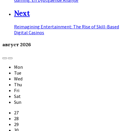
Next
Reimagining Entertainment: The Rise of Skill-Based
Digital Casinos
август
2026
Previous
Next
Month
Month
Mon
Tue
Wed
Thu
Fri
Sat
Sun
Skip
27
calendar
28
days
29
30