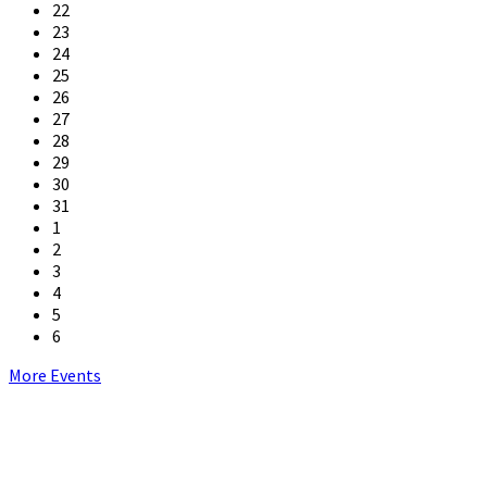
22
23
24
25
26
27
28
29
30
31
1
2
3
4
5
6
Back
More Events
to
calendar
days