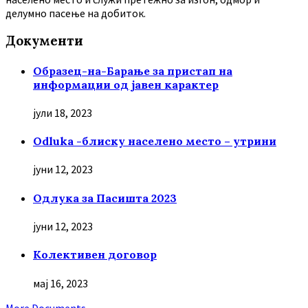
делумно пасење на добиток.
Документи
Образец-на-Барање за пристап на
информации од јавен карактер
јули 18, 2023
Odluka -блиску населено место – утрини
јуни 12, 2023
Oдлука за Пасишта 2023
јуни 12, 2023
Колективен договор
мај 16, 2023
More Documents