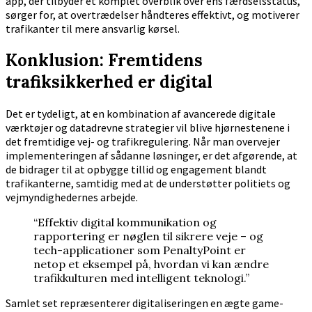
app, der tilbyder et komplet overblik over ens færdselsstatus,
sørger for, at overtrædelser håndteres effektivt, og motiverer
trafikanter til mere ansvarlig kørsel.
Konklusion: Fremtidens
trafiksikkerhed er digital
Det er tydeligt, at en kombination af avancerede digitale
værktøjer og datadrevne strategier vil blive hjørnestenene i
det fremtidige vej- og trafikregulering. Når man overvejer
implementeringen af sådanne løsninger, er det afgørende, at
de bidrager til at opbygge tillid og engagement blandt
trafikanterne, samtidig med at de understøtter politiets og
vejmyndighedernes arbejde.
“Effektiv digital kommunikation og
rapportering er nøglen til sikrere veje – og
tech-applicationer som PenaltyPoint er
netop et eksempel på, hvordan vi kan ændre
trafikkulturen med intelligent teknologi.”
Samlet set repræsenterer digitaliseringen en ægte game-