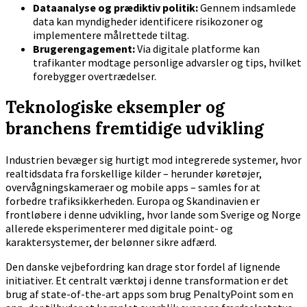
Dataanalyse og prædiktiv politik:
Gennem indsamlede
data kan myndigheder identificere risikozoner og
implementere målrettede tiltag.
Brugerengagement:
Via digitale platforme kan
trafikanter modtage personlige advarsler og tips, hvilket
forebygger overtrædelser.
Teknologiske eksempler og
branchens fremtidige udvikling
Industrien bevæger sig hurtigt mod integrerede systemer, hvor
realtidsdata fra forskellige kilder – herunder køretøjer,
overvågningskameraer og mobile apps – samles for at
forbedre trafiksikkerheden. Europa og Skandinavien er
frontløbere i denne udvikling, hvor lande som Sverige og Norge
allerede eksperimenterer med digitale point- og
karaktersystemer, der belønner sikre adfærd.
Den danske vejbefordring kan drage stor fordel af lignende
initiativer. Et centralt værktøj i denne transformation er det
brug af state-of-the-art apps som brug PenaltyPoint som en