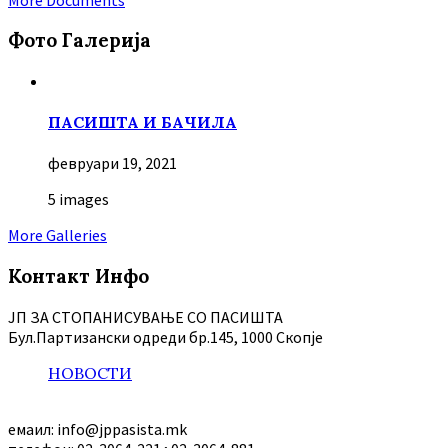
Фото Галерија
ПАСИШТА И БАЧИЛА
февруари 19, 2021
5 images
More Galleries
Контакт Инфо
ЈП ЗА СТОПАНИСУВАЊЕ СО ПАСИШТА
Бул.Партизански oдреди бр.145, 1000 Скопје
НОВОСТИ
емаил: info@jppasista.mk