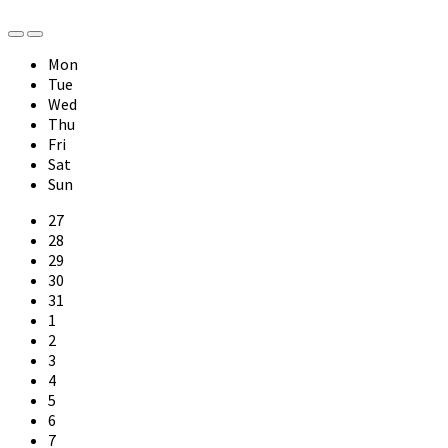
Previous
Next
Month
Month
Mon
Tue
Wed
Thu
Fri
Sat
Sun
Skip
27
calendar
28
days
29
30
31
1
2
3
4
5
6
7