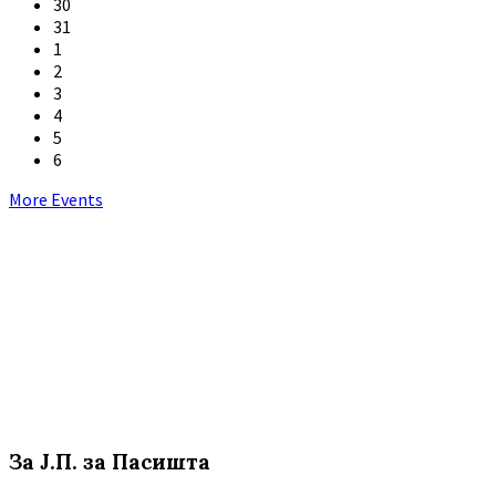
30
31
1
2
3
4
5
6
Back
More Events
to
calendar
days
За Ј.П. за Пасишта