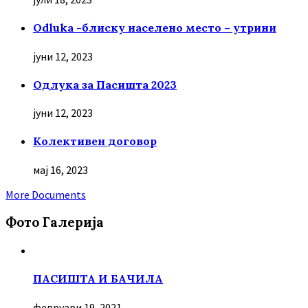
Odluka -блиску населено место – утрини
јуни 12, 2023
Oдлука за Пасишта 2023
јуни 12, 2023
Колективен договор
мај 16, 2023
More Documents
Фото Галерија
ПАСИШТА И БАЧИЛА
февруари 19, 2021