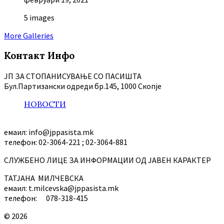
5 images
More Galleries
Контакт Инфо
ЈП ЗА СТОПАНИСУВАЊЕ СО ПАСИШТА
Бул.Партизански oдреди бр.145, 1000 Скопје
НОВОСТИ
емаил: info@jppasista.mk
телефон: 02-3064-221 ; 02-3064-881
СЛУЖБЕНО ЛИЦЕ ЗА ИНФОРМАЦИИ ОД ЈАВЕН КАРАКТЕР
ТАТЈАНА МИЛЧЕВСКА
емаил: t.milcevska@jppasista.mk
телефон: 078-318-415
© 2026