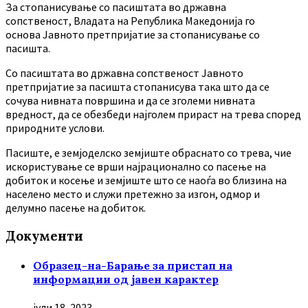
За стопанисување со пасиштата во државна
сопственост, Владата на Република Македонија го
основа Јавното претпријатие за стопанисување со
пасишта.
Co пасиштата во државна сопственост Јавното
претпријатие за пасишта стопанисува така што да се
сочува нивната површина и да се зголеми нивната
вредност, да се обезбеди најголем прираст на трева според
природните услови.
Пасиште, е земјоделско земјиште обраснато со трева, чие
искористување се врши најрационално со пасење на
добиток и косење и земјиште што се наоѓа во близина на
населено место и служи претежно за изгон, одмор и
делумно пасење на добиток.
Документи
Образец-на-Барање за пристап на
информации од јавен карактер
јули 18, 2023