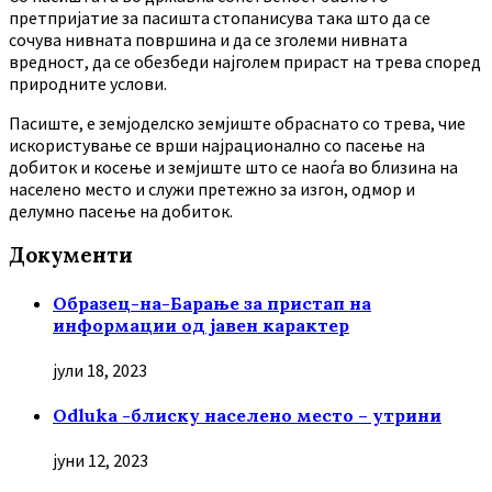
претпријатие за пасишта стопанисува така што да се
сочува нивната површина и да се зголеми нивната
вредност, да се обезбеди најголем прираст на трева според
природните услови.
Пасиште, е земјоделско земјиште обраснато со трева, чие
искористување се врши најрационално со пасење на
добиток и косење и земјиште што се наоѓа во близина на
населено место и служи претежно за изгон, одмор и
делумно пасење на добиток.
Документи
Образец-на-Барање за пристап на
информации од јавен карактер
јули 18, 2023
Odluka -блиску населено место – утрини
јуни 12, 2023