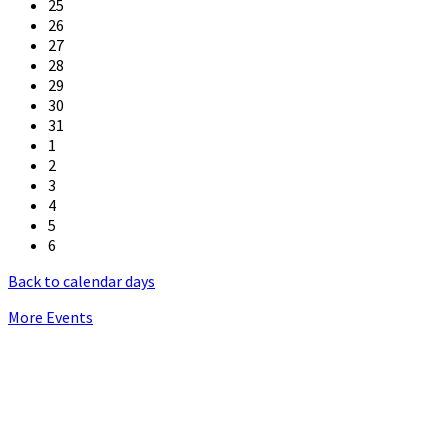
25
26
27
28
29
30
31
1
2
3
4
5
6
Back to calendar days
More Events