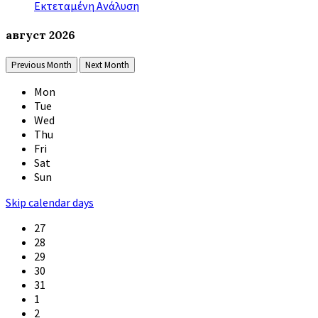
Εκτεταμένη Ανάλυση
август
2026
Previous Month
Next Month
Mon
Tue
Wed
Thu
Fri
Sat
Sun
Skip calendar days
27
28
29
30
31
1
2