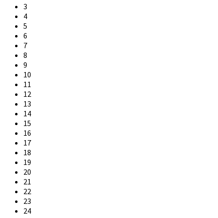
3
4
5
6
7
8
9
10
11
12
13
14
15
16
17
18
19
20
21
22
23
24