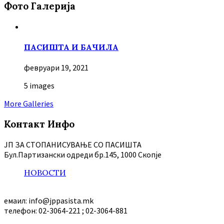
Фото Галерија
ПАСИШТА И БАЧИЛА
февруари 19, 2021
5 images
More Galleries
Контакт Инфо
ЈП ЗА СТОПАНИСУВАЊЕ СО ПАСИШТА
Бул.Партизански oдреди бр.145, 1000 Скопје
НОВОСТИ
емаил: info@jppasista.mk
телефон: 02-3064-221 ; 02-3064-881