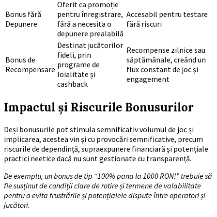
Oferit ca promoție
Bonus fără
pentru înregistrare,
Accesabil pentru testare
Depunere
fără a necesita o
fără riscuri
depunere prealabilă
Destinat jucătorilor
Recompense zilnice sau
fideli, prin
Bonus de
săptămânale, creând un
programe de
Recompensare
flux constant de joc și
loialitate și
engagement
cashback
Impactul și Riscurile Bonusurilor
Deși bonusurile pot stimula semnificativ volumul de joc și
implicarea, acestea vin și cu provocări semnificative, precum
riscurile de dependință, supraexpunere financiară și potențiale
practici neetice dacă nu sunt gestionate cu transparență.
De exemplu, un bonus de tip “100% pana la 1000 RON!” trebuie să
fie susținut de condiții clare de rotire și termene de valabilitate
pentru a evita frustrările și potențialele dispute între operatori și
jucători.