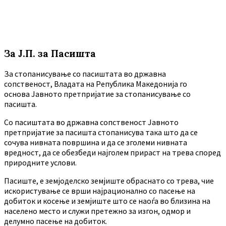
За Ј.П. за Пасишта
За стопанисување со пасиштата во државна
сопственост, Владата на Република Македонија го
основа Јавното претпријатие за стопанисување со
пасишта.
Co пасиштата во државна сопственост Јавното
претпријатие за пасишта стопанисува така што да се
сочува нивната површина и да се зголеми нивната
вредност, да се обезбеди најголем прираст на трева според
природните услови.
Пасиште, е земјоделско земјиште обраснато со трева, чие
искористување се врши најрационално со пасење на
добиток и косење и земјиште што се наоѓа во близина на
населено место и служи претежно за изгон, одмор и
делумно пасење на добиток.