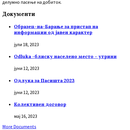
делумно пасење на добиток.
Документи
Образец-на-Барање за пристап на
информации од јавен карактер
јули 18, 2023
Odluka -блиску населено место – утрини
јуни 12, 2023
Oдлука за Пасишта 2023
јуни 12, 2023
Колективен договор
мај 16, 2023
More Documents