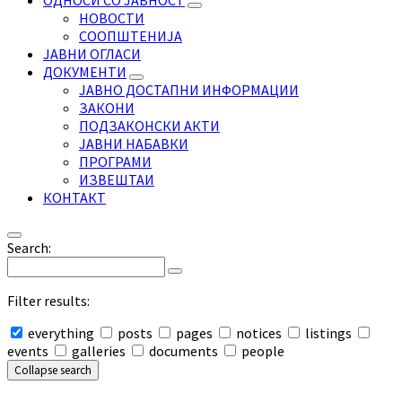
ОДНОСИ СО ЈАВНОСТ
НОВОСТИ
СООПШТЕНИЈА
ЈАВНИ ОГЛАСИ
ДОКУМЕНТИ
ЈАВНО ДОСТАПНИ ИНФОРМАЦИИ
ЗАКОНИ
ПОДЗАКОНСКИ АКТИ
ЈАВНИ НАБАВКИ
ПРОГРАМИ
ИЗВЕШТАИ
КОНТАКТ
Search:
Filter results:
everything
posts
pages
notices
listings
events
galleries
documents
people
Collapse search