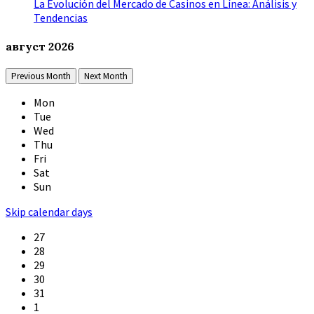
La Evolución del Mercado de Casinos en Línea: Análisis y
Tendencias
август
2026
Previous Month
Next Month
Mon
Tue
Wed
Thu
Fri
Sat
Sun
Skip calendar days
27
28
29
30
31
1