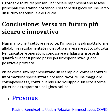
rigorosa e forte responsabilità sociale rappresentano le leve
principali che stanno portando il settore del gioco online verso
un futuro sostenibile e di fiducia.
Conclusione: Verso un futuro più
sicuro e innovativo
Man mano che il settore si evolve, l’importanza di piattaforme
affidabili e regolamentate non potrà mai essere sottovalutata.
Per giocatori e operatori, conoscere e affidarsi a risorse di
qualità diventa il primo passo per un’esperienza di gioco
positiva e protetta.
Visite come sito rappresentano un esempio di come le fonti di
informazione specializzate possano favorire una maggiore
consapevolezza, contribuendo allo sviluppo di un ecosistema
più etico e trasparente nel gioco online.
Previous
Kasino Bonukset ja Uuden Pelaajan Kiinnostavuus COVID-