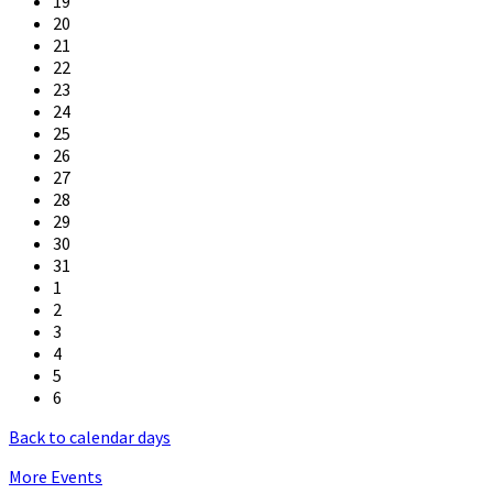
19
20
21
22
23
24
25
26
27
28
29
30
31
1
2
3
4
5
6
Back to calendar days
More Events