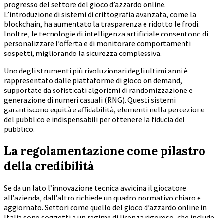
progresso del settore del gioco d’azzardo online.
L’introduzione di sistemi di crittografia avanzata, come la
blockchain, ha aumentato la trasparenza e ridotto le frodi.
Inoltre, le tecnologie di intelligenza artificiale consentono di
personalizzare l’offerta e di monitorare comportamenti
sospetti, migliorando la sicurezza complessiva.
Uno degli strumenti più rivoluzionari degli ultimi anni è
rappresentato dalle piattaforme di gioco on demand,
supportate da sofisticati algoritmi di randomizzazione e
generazione di numeri casuali (RNG). Questi sistemi
garantiscono equità e affidabilità, elementi nella percezione
del pubblico e indispensabili per ottenere la fiducia del
pubblico.
La regolamentazione come pilastro
della credibilità
Se da un lato l’innovazione tecnica avvicina il giocatore
all’azienda, dall’altro richiede un quadro normativo chiaro e
aggiornato. Settori come quello del gioco d’azzardo online in
Italia sono soggetti a un regime di licenza rigoroso, che include