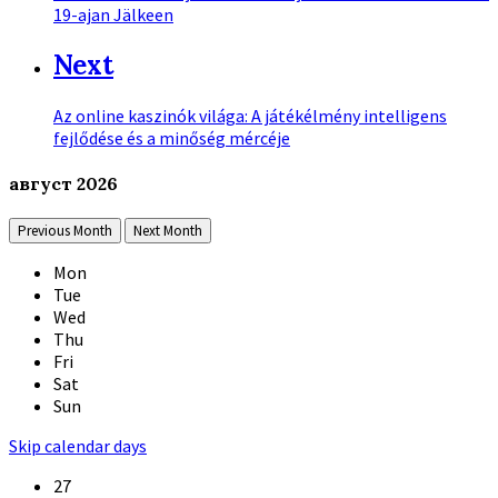
19-ajan Jälkeen
Next
Az online kaszinók világa: A játékélmény intelligens
fejlődése és a minőség mércéje
август
2026
Previous Month
Next Month
Mon
Tue
Wed
Thu
Fri
Sat
Sun
Skip calendar days
27