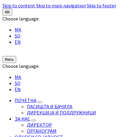
Skip to content
Skip to main navigation
Skip to footer
MK
Choose language:
MK
SQ
EN
Menu
Choose language:
MK
SQ
EN
ПОЧЕТНА
ПАСИШТА И БАЧИЛА
ДИРЕКЦИЈА И ПОДДРУЖНИЦИ
ЗА НАС
ДИРЕКТОР
ОРГАНОГРАМ