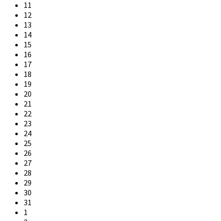
11
12
13
14
15
16
17
18
19
20
21
22
23
24
25
26
27
28
29
30
31
1