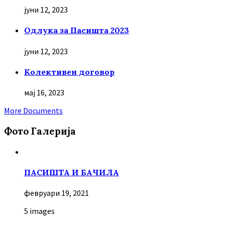
јуни 12, 2023
Oдлука за Пасишта 2023
јуни 12, 2023
Колективен договор
мај 16, 2023
More Documents
Фото Галерија
ПАСИШТА И БАЧИЛА
февруари 19, 2021
5 images