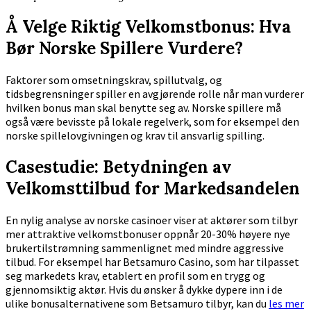
Å Velge Riktig Velkomstbonus: Hva
Bør Norske Spillere Vurdere?
Faktorer som omsetningskrav, spillutvalg, og
tidsbegrensninger spiller en avgjørende rolle når man vurderer
hvilken bonus man skal benytte seg av. Norske spillere må
også være bevisste på lokale regelverk, som for eksempel den
norske spillelovgivningen og krav til ansvarlig spilling.
Casestudie: Betydningen av
Velkomsttilbud for Markedsandelen
En nylig analyse av norske casinoer viser at aktører som tilbyr
mer attraktive velkomstbonuser oppnår 20-30% høyere nye
brukertilstrømning sammenlignet med mindre aggressive
tilbud. For eksempel har Betsamuro Casino, som har tilpasset
seg markedets krav, etablert en profil som en trygg og
gjennomsiktig aktør. Hvis du ønsker å dykke dypere inn i de
ulike bonusalternativene som Betsamuro tilbyr, kan du
les mer