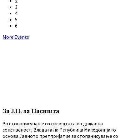
2
3
4
5
6
Back
More Events
to
calendar
days
За Ј.П. за Пасишта
За стопанисување со пасиштата во државна
сопственост, Владата на Република Македонија го
основа Јавното претпријатие за стопанисување со