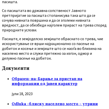
пасишта.
Co пасиштата во државна сопственост Јавното
претпријатие за пасишта стопанисува така што да се
сочува нивната површина и да се зголеми нивната
вредност, да се обезбеди најголем прираст на трева според
природните услови.
Пасиште, е земјоделско земјиште обраснато со трева, чие
искористување се врши најрационално со пасење на
добиток и косење и земјиште што се наоѓа во близина на
населено место и служи претежно за изгон, одмор и
делумно пасење на добиток.
Документи
Образец-на-Барање за пристап на
информации од јавен карактер
јули 18, 2023
Odluka -блиску населено место – утрини