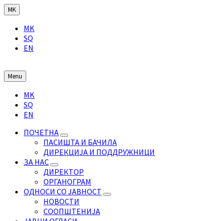
Skip
Skip
Skip
MK
to
to
to
Choose
content
main
footer
MK
language:
navigation
SQ
EN
Menu
Choose
MK
language:
SQ
EN
ПОЧЕТНА
ПАСИШТА И БАЧИЛА
ДИРЕКЦИЈА И ПОДДРУЖНИЦИ
ЗА НАС
ДИРЕКТОР
ОРГАНОГРАМ
ОДНОСИ СО ЈАВНОСТ
НОВОСТИ
СООПШТЕНИЈА