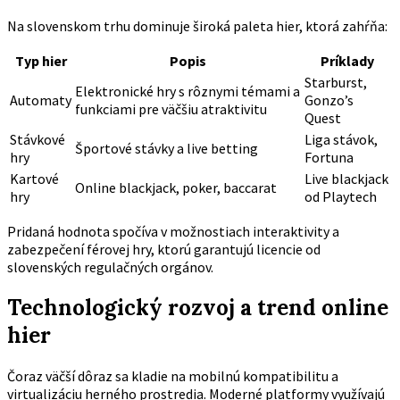
Na slovenskom trhu dominuje široká paleta hier, ktorá zahŕňa:
Typ hier
Popis
Príklady
Starburst,
Elektronické hry s rôznymi témami a
Automaty
Gonzo’s
funkciami pre väčšiu atraktivitu
Quest
Stávkové
Liga stávok,
Športové stávky a live betting
hry
Fortuna
Kartové
Live blackjack
Online blackjack, poker, baccarat
hry
od Playtech
Pridaná hodnota spočíva v možnostiach interaktivity a
zabezpečení férovej hry, ktorú garantujú licencie od
slovenských regulačných orgánov.
Technologický rozvoj a trend online
hier
Čoraz väčší dôraz sa kladie na mobilnú kompatibilitu a
virtualizáciu herného prostredia. Moderné platformy využívajú