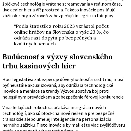
špičkové technológie vrátane streamovania v reálnom čase,
live dealer hier a VR prostredia. Takéto inovácie posilňujú
zážitok z hry a zároveň zabezpečujú integritu a fair play.
“Podľa štatistík z roku 2023 vzrástol počet
online hráčov na Slovensku o vyše 23 %, čo
odráža rast dopytu po bezpečných a
kvalitných hernách.”
Budúcnosť a výzvy slovenského
trhu kasínových hier
Hoci legislatíva zabezpečuje dôveryhodnosť a rast trhu, musí
byť neustále aktualizovaná, aby odrážala technologické
inovácie a meniace sa trendy. Výzvou zostáva boj proti
nelegálnym prevádzkam a zabezpečenie férovej konkurencie.
V nasledujúcich rokoch sa očakáva integrácia nových
technológií, ako sú blockchainové riešenia pre bezpečné
transakcie alebo umelej inteligencie na personalizáciu
herného zážitku. Tieto inovácie by mali ešte viac zvýšiť dôveru
hráčov a podporiť zdravý rast odvetvia.