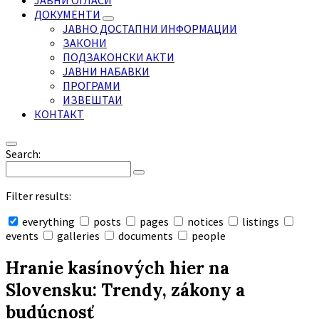
ЈАВНИ ОГЛАСИ
ДОКУМЕНТИ
ЈАВНО ДОСТАПНИ ИНФОРМАЦИИ
ЗАКОНИ
ПОДЗАКОНСКИ АКТИ
ЈАВНИ НАБАВКИ
ПРОГРАМИ
ИЗВЕШТАИ
КОНТАКТ
Search:
Filter results:
everything
posts
pages
notices
listings
events
galleries
documents
people
Collapse
search
Hranie kasínových hier na
Slovensku: Trendy, zákony a
budúcnosť