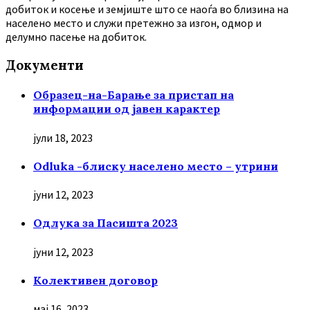
добиток и косење и земјиште што се наоѓа во близина на
населено место и служи претежно за изгон, одмор и
делумно пасење на добиток.
Документи
Образец-на-Барање за пристап на
информации од јавен карактер
јули 18, 2023
Odluka -блиску населено место – утрини
јуни 12, 2023
Oдлука за Пасишта 2023
јуни 12, 2023
Колективен договор
мај 16, 2023