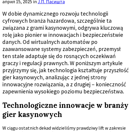
април 15, 2025
in
Ј.П. Пасишта
W dobie dynamicznego rozwoju technologii
cyfrowych branża hazardowa, szczególnie ta
związana z grami kasynowymi, odgrywa kluczową
rolę jako pionier w innowacjach i bezpieczeństwie
danych. Od wirtualnych automatów po
zaawansowane systemy zabezpieczeń, przemysł
ten stale adaptuje się do rosnących oczekiwań
graczy i regulacji prawnych. W poniższym artykule
przyjrzymy się, jak technologia kształtuje przyszłość
gier kasynowych, analizując z jednej strony
innowacyjne rozwiązania, a z drugiej – konieczność
zapewnienia wysokiego poziomu bezpieczeństwa.
Technologiczne innowacje w branży
gier kasynowych
W ciągu ostatnich dekad widzieliśmy prawdziwy lift w zakresie