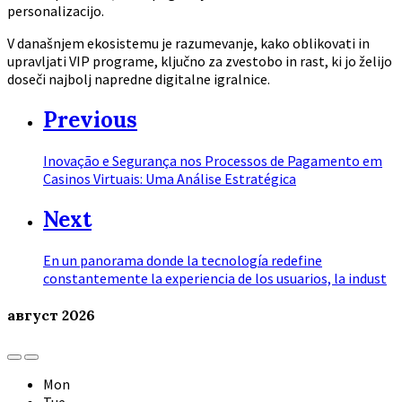
personalizacijo.
V današnjem ekosistemu je razumevanje, kako oblikovati in
upravljati VIP programe, ključno za zvestobo in rast, ki jo želijo
doseči najbolj napredne digitalne igralnice.
Previous
Inovação e Segurança nos Processos de Pagamento em
Casinos Virtuais: Uma Análise Estratégica
Next
En un panorama donde la tecnología redefine
constantemente la experiencia de los usuarios, la indust
август
2026
Previous
Next
Month
Month
Mon