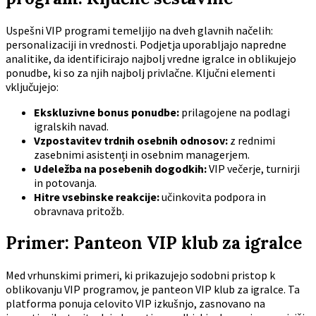
Uspešni VIP programi temeljijo na dveh glavnih načelih:
personalizaciji in vrednosti. Podjetja uporabljajo napredne
analitike, da identificirajo najbolj vredne igralce in oblikujejo
ponudbe, ki so za njih najbolj privlačne. Ključni elementi
vključujejo:
Ekskluzivne bonus ponudbe:
prilagojene na podlagi
igralskih navad.
Vzpostavitev trdnih osebnih odnosov:
z rednimi
zasebnimi asistenți in osebnim managerjem.
Udeležba na posebenih dogodkih:
VIP večerje, turnirji
in potovanja.
Hitre vsebinske reakcije:
učinkovita podpora in
obravnava pritožb.
Primer: Panteon VIP klub za igralce
Med vrhunskimi primeri, ki prikazujejo sodobni pristop k
oblikovanju VIP programov, je panteon VIP klub za igralce. Ta
platforma ponuja celovito VIP izkušnjo, zasnovano na