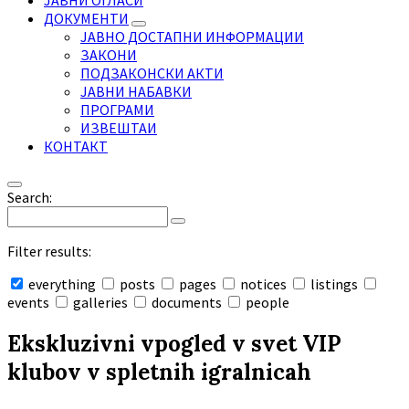
ЈАВНИ ОГЛАСИ
ДОКУМЕНТИ
ЈАВНО ДОСТАПНИ ИНФОРМАЦИИ
ЗАКОНИ
ПОДЗАКОНСКИ АКТИ
ЈАВНИ НАБАВКИ
ПРОГРАМИ
ИЗВЕШТАИ
КОНТАКТ
Search:
Filter results:
everything
posts
pages
notices
listings
events
galleries
documents
people
Collapse
search
Ekskluzivni vpogled v svet VIP
klubov v spletnih igralnicah