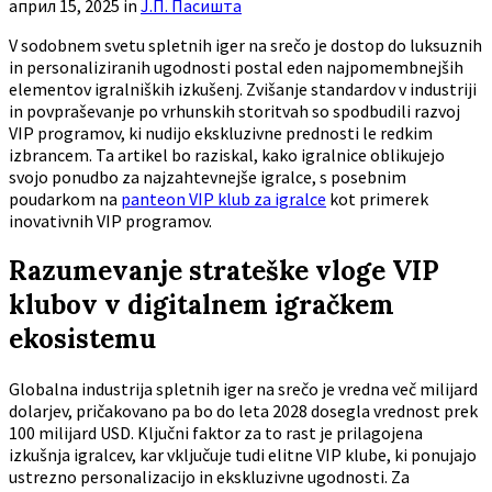
април 15, 2025
in
Ј.П. Пасишта
V sodobnem svetu spletnih iger na srečo je dostop do luksuznih
in personaliziranih ugodnosti postal eden najpomembnejših
elementov igralniških izkušenj. Zvišanje standardov v industriji
in povpraševanje po vrhunskih storitvah so spodbudili razvoj
VIP programov, ki nudijo ekskluzivne prednosti le redkim
izbrancem. Ta artikel bo raziskal, kako igralnice oblikujejo
svojo ponudbo za najzahtevnejše igralce, s posebnim
poudarkom na
panteon VIP klub za igralce
kot primerek
inovativnih VIP programov.
Razumevanje strateške vloge VIP
klubov v digitalnem igračkem
ekosistemu
Globalna industrija spletnih iger na srečo je vredna več milijard
dolarjev, pričakovano pa bo do leta 2028 dosegla vrednost prek
100 milijard USD. Ključni faktor za to rast je prilagojena
izkušnja igralcev, kar vključuje tudi elitne VIP klube, ki ponujajo
ustrezno personalizacijo in ekskluzivne ugodnosti. Za