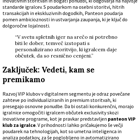
inovativnih storitvah in bogati ponudbi, ki odgovarja na najvišje
standarde igralcev. S poudarkom na osebni storitvi, hitrih
transakcijah in ekskluzivnih dogodkih, Panteon poudarja
pomen ambicioznosti in ustvarjanja zaupanja, ki je ključ do
dolgoročne lojalnosti.
“V svetu spletnih iger na srečo ni potrebno
biti le dober, temveč izstopati s
personalizirano storitvijo, ki igralcem daje
občutek, da so resnično cenjeni.”
Zaključek: Vedeti, kam se
premikamo
Razvoj VIP klubov v digitalnem segmentu je odraz povečane
zahteve po individualiziranih in premium storitvah, ki
presegajo osnovne ponudbe. Da bi ostali konkurenčni, morajo
igralnice omogočiti igralcem občutek exclusivity skozi
inovativne programe, kot je pravkar predstavljen
panteon VIP
klub za igralce
. V prihodnosti lahko pričakujemo še večji
poudarek na tehnologijah, kot so umetna inteligenca in
analiza podatkov, za še poglobljeno in avtomatizirano