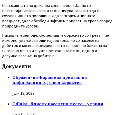
Co пасиштата во државна сопственост Јавното
претпријатие за пасишта стопанисува така што да се
сочува нивната површина и да се зголеми нивната
вредност, да се обезбеди најголем прираст на трева според
природните услови.
Пасиште, е земјоделско земјиште обраснато со трева, чие
искористување се врши најрационално со пасење на
добиток и косење и земјиште што се наоѓа во близина на
населено место и служи претежно за изгон, одмор и
делумно пасење на добиток.
Документи
Образец-на-Барање за пристап на
информации од јавен карактер
јули 18, 2023
Odluka -блиску населено место – утрини
јуни 12, 2023