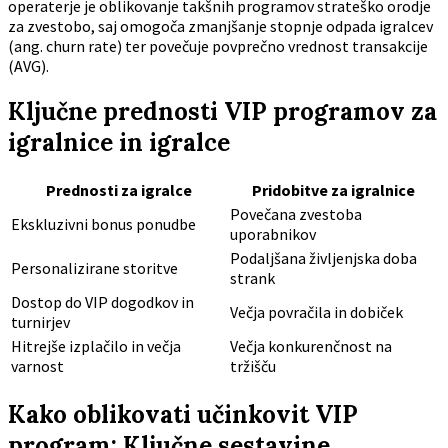
operaterje je oblikovanje takšnih programov strateško orodje
za zvestobo, saj omogoča zmanjšanje stopnje odpada igralcev
(ang. churn rate) ter povečuje povprečno vrednost transakcije
(AVG).
Ključne prednosti VIP programov za
igralnice in igralce
Prednosti za igralce
Pridobitve za igralnice
Povečana zvestoba
Ekskluzivni bonus ponudbe
uporabnikov
Podaljšana življenjska doba
Personalizirane storitve
strank
Dostop do VIP dogodkov in
Večja povračila in dobiček
turnirjev
Hitrejše izplačilo in večja
Večja konkurenčnost na
varnost
tržišču
Kako oblikovati učinkovit VIP
program: Ključne sestavine