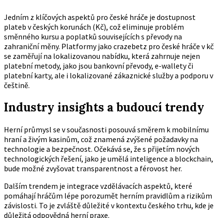
Jedním z klíčových aspektů pro české hráče je dostupnost
plateb v českých korunách (Kč), což eliminuje problém
směnného kursu a poplatků souvisejících s převody na
zahraniční měny. Platformy jako crazebetz pro české hráče v kč
se zaměřují na lokalizovanou nabídku, která zahrnuje nejen
platební metody, jako jsou bankovní převody, e-wallety či
platební karty, ale i lokalizované zákaznické služby a podporu v
češtině.
Industry insights a budoucí trendy
Herní průmysl se v současnosti posouvá směrem k mobilnímu
hraní a živým kasinům, což znamená zvýšené požadavky na
technologie a bezpečnost. Očekává se, že s přijetím nových
technologických řešení, jako je umělá inteligence a blockchain,
bude možné zvyšovat transparentnost a férovost her.
Dalším trendem je integrace vzdělávacích aspektů, které
pomáhají hráčům lépe porozumět herním pravidlům a rizikům
závislosti. To je zvláště důležité v kontextu českého trhu, kde je
důležitá odpovědná herní praxe.