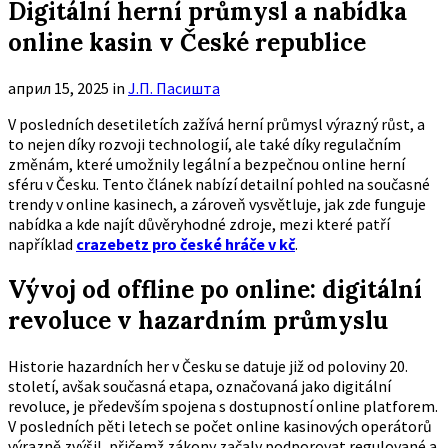
Digitální herní průmysl a nabídka
online kasin v České republice
април 15, 2025
in
Ј.П. Пасишта
V posledních desetiletích zažívá herní průmysl výrazný růst, a
to nejen díky rozvoji technologií, ale také díky regulačním
změnám, které umožnily legální a bezpečnou online herní
sféru v Česku. Tento článek nabízí detailní pohled na současné
trendy v online kasinech, a zároveň vysvětluje, jak zde funguje
nabídka a kde najít důvěryhodné zdroje, mezi které patří
například
crazebetz pro české hráče v kč
.
Vývoj od offline po online: digitální
revoluce v hazardním průmyslu
Historie hazardních her v Česku se datuje již od poloviny 20.
století, avšak současná etapa, označovaná jako digitální
revoluce, je především spojena s dostupností online platforem.
V posledních pěti letech se počet online kasinových operátorů
výrazně zvýšil, přičemž zákony začaly podporovat regulované a