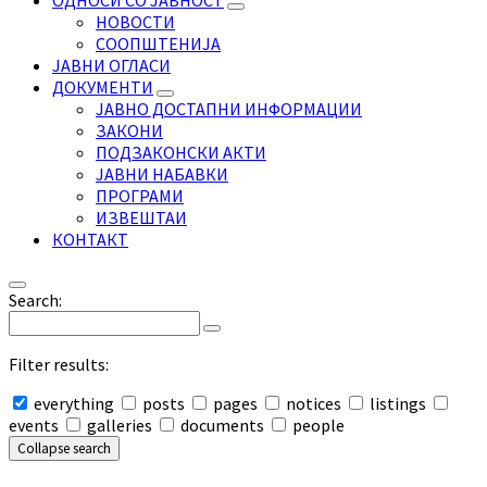
ОДНОСИ СО ЈАВНОСТ
НОВОСТИ
СООПШТЕНИЈА
ЈАВНИ ОГЛАСИ
ДОКУМЕНТИ
ЈАВНО ДОСТАПНИ ИНФОРМАЦИИ
ЗАКОНИ
ПОДЗАКОНСКИ АКТИ
ЈАВНИ НАБАВКИ
ПРОГРАМИ
ИЗВЕШТАИ
КОНТАКТ
Search:
Filter results:
everything
posts
pages
notices
listings
events
galleries
documents
people
Collapse search