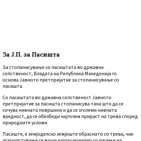
За Ј.П. за Пасишта
За стопанисување со пасиштата во државна
сопственост, Владата на Република Македонија го
основа Јавното претпријатие за стопанисување со
пасишта.
Co пасиштата во државна сопственост Јавното
претпријатие за пасишта стопанисува така што да се
сочува нивната површина и да се зголеми нивната
вредност, да се обезбеди најголем прираст на трева според
природните услови.
Пасиште, е земјоделско земјиште обраснато со трева, чие
искористување се врши најрационално со пасење на