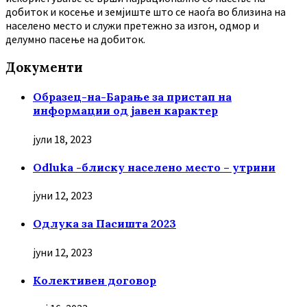
добиток и косење и земјиште што се наоѓа во близина на
населено место и служи претежно за изгон, одмор и
делумно пасење на добиток.
Документи
Образец-на-Барање за пристап на
информации од јавен карактер
јули 18, 2023
Odluka -блиску населено место – утрини
јуни 12, 2023
Oдлука за Пасишта 2023
јуни 12, 2023
Колективен договор