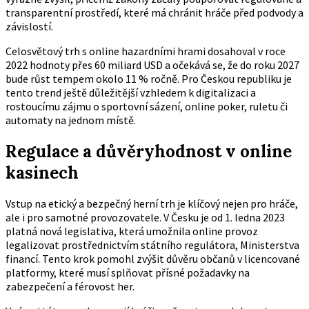
transparentní prostředí, které má chránit hráče před podvody a
závislostí.
Celosvětový trh s online hazardními hrami dosahoval v roce
2022 hodnoty přes 60 miliard USD a očekává se, že do roku 2027
bude růst tempem okolo 11 % ročně. Pro Českou republiku je
tento trend ještě důležitější vzhledem k digitalizaci a
rostoucímu zájmu o sportovní sázení, online poker, ruletu či
automaty na jednom místě.
Regulace a důvěryhodnost v online
kasinech
Vstup na etický a bezpečný herní trh je klíčový nejen pro hráče,
ale i pro samotné provozovatele. V Česku je od 1. ledna 2023
platná nová legislativa, která umožnila online provoz
legalizovat prostřednictvím státního regulátora, Ministerstva
financí. Tento krok pomohl zvýšit důvěru občanů v licencované
platformy, které musí splňovat přísné požadavky na
zabezpečení a férovost her.