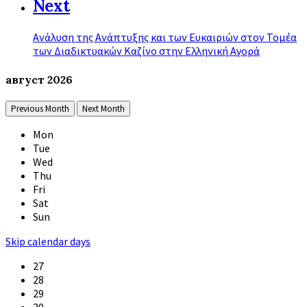
Next
Ανάλυση της Ανάπτυξης και των Ευκαιριών στον Τομέα
των Διαδικτυακών Καζίνο στην Ελληνική Αγορά
август
2026
Previous Month
Next Month
Mon
Tue
Wed
Thu
Fri
Sat
Sun
Skip calendar days
27
28
29
30