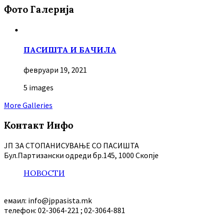
Фото Галерија
ПАСИШТА И БАЧИЛА
февруари 19, 2021
5 images
More Galleries
Контакт Инфо
ЈП ЗА СТОПАНИСУВАЊЕ СО ПАСИШТА
Бул.Партизански oдреди бр.145, 1000 Скопје
НОВОСТИ
емаил: info@jppasista.mk
телефон: 02-3064-221 ; 02-3064-881