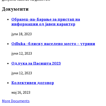
Документи
Образец-на-Барање за пристап на
информации од јавен карактер
јули 18, 2023
Odluka -блиску населено место – утрини
јуни 12, 2023
Oдлука за Пасишта 2023
јуни 12, 2023
Колективен договор
мај 16, 2023
More Documents