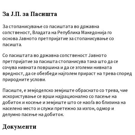
За Ј.П. за Пасишта
За стопанисување со пасиштата во државна
сопственост, Владата на Република Македонија го
основа Јавното претпријатие за стопанисување со
пасишта.
Co пасиштата во државна сопственост Јавното
претпријатие за пасишта стопанисува така што да се
сочува нивната површина и да се зголеми нивната
вредност, да се обезбеди најголем прираст на трева според
природните услови.
Пасиште, е земјоделско земјиште обраснато со трева, чие
искористување се врши најрационално со пасење на
добиток и косење и земјиште што се наоѓа во близина на
населено место и служи претежно за изгон, одмор и
делумно пасење на добиток.
Документи