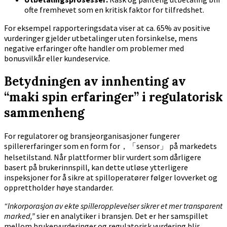
ofte fremhevet som en kritisk faktor for tilfredshet.
For eksempel rapporteringsdata viser at ca. 65% av positive
vurderinger gjelder utbetalinger uten forsinkelse, mens
negative erfaringer ofte handler om problemer med
bonusvilkår eller kundeservice.
Betydningen av innhenting av
“maki spin erfaringer” i regulatorisk
sammenheng
For regulatorer og bransjeorganisasjoner fungerer
spillererfaringer som en form for，「sensor」 på markedets
helsetilstand. Når plattformer blir vurdert som dårligere
basert på brukerinnspill, kan dette utløse ytterligere
inspeksjoner for å sikre at spilloperatører følger lovverket og
opprettholder høye standarder.
“Inkorporasjon av ekte spilleropplevelser sikrer et mer transparent
marked,”
sier en analytiker i bransjen. Det er her samspillet
mellom brukervurderinger og regulatorisk vurdering blir