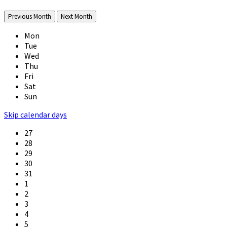
Previous Month
Next Month
Mon
Tue
Wed
Thu
Fri
Sat
Sun
Skip calendar days
27
28
29
30
31
1
2
3
4
5