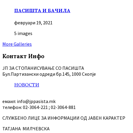
ПАСИШТА И БАЧИЛА
февруари 19, 2021
5 images
More Galleries
Контакт Инфо
ЈП ЗА СТОПАНИСУВАЊЕ СО ПАСИШТА
Бул.Партизански oдреди бр.145, 1000 Скопје
НОВОСТИ
емаил: info@jppasista.mk
телефон: 02-3064-221 ; 02-3064-881
СЛУЖБЕНО ЛИЦЕ ЗА ИНФОРМАЦИИ ОД ЈАВЕН КАРАКТЕР
ТАТЈАНА МИЛЧЕВСКА