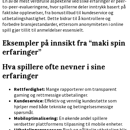
En av de mest verdifulle aspektene ved slike erfaringer er peer-
to-peer-evalueringene, hvor spillerne deler inntrykk basert på
faktiske opplevelser, fra bonustilbud til kundeservice og
utbetalingshastighet. Dette bidrar til å kontrollere og
forbedre bransjestandarder, ettersom anonymiteten i online
spill gjør tillit til anmeldelser essensielt.
Eksempler på innsikt fra “maki spin
erfaringer”
Hva spillere ofte nevner i sine
erfaringer
Rettferdighet:
Mange rapporterer om transparent
gaming og rettmessige utbetalinger.
Kundeservice:
Effektiv og vennlig kundestøtte som
hjelper med både tekniske og betingelsesmessige
spørsmål.
Mobiloptimalisering:
En økende andel spillere
verdsetter plattformens tilpasning til mobile enheter.
Utbetalingsprosesser:
Rask og pålitelig utbetaling blir