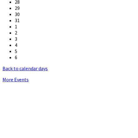
28
29
30
31
1
2
3
4
5
6
Back to calendar days
More Events