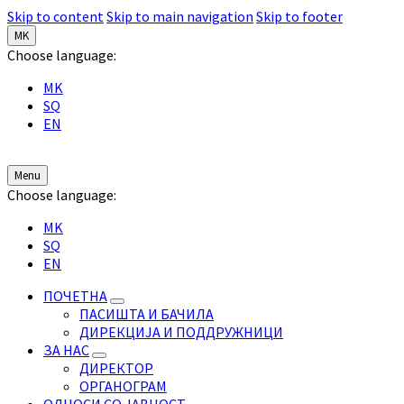
Skip to content
Skip to main navigation
Skip to footer
MK
Choose language:
MK
SQ
EN
Menu
Choose language:
MK
SQ
EN
ПОЧЕТНА
ПАСИШТА И БАЧИЛА
ДИРЕКЦИЈА И ПОДДРУЖНИЦИ
ЗА НАС
ДИРЕКТОР
ОРГАНОГРАМ