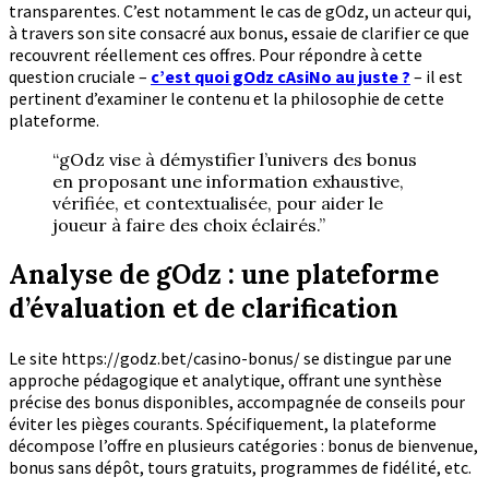
transparentes. C’est notamment le cas de gOdz, un acteur qui,
à travers son site consacré aux bonus, essaie de clarifier ce que
recouvrent réellement ces offres. Pour répondre à cette
question cruciale –
c’est quoi gOdz cAsiNo au juste ?
– il est
pertinent d’examiner le contenu et la philosophie de cette
plateforme.
“gOdz vise à démystifier l’univers des bonus
en proposant une information exhaustive,
vérifiée, et contextualisée, pour aider le
joueur à faire des choix éclairés.”
Analyse de gOdz : une plateforme
d’évaluation et de clarification
Le site https://godz.bet/casino-bonus/ se distingue par une
approche pédagogique et analytique, offrant une synthèse
précise des bonus disponibles, accompagnée de conseils pour
éviter les pièges courants. Spécifiquement, la plateforme
décompose l’offre en plusieurs catégories : bonus de bienvenue,
bonus sans dépôt, tours gratuits, programmes de fidélité, etc.