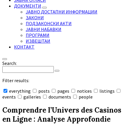
ЈАВНИ ОГЛАСИ
ДОКУМЕНТИ
ЈАВНО ДОСТАПНИ ИНФОРМАЦИИ
ЗАКОНИ
ПОДЗАКОНСКИ АКТИ
ЈАВНИ НАБАВКИ
ПРОГРАМИ
ИЗВЕШТАИ
КОНТАКТ
Search:
Filter results:
everything
posts
pages
notices
listings
events
galleries
documents
people
Collapse
search
Comprendre l’Univers des Casinos
en Ligne : Analyse Approfondie