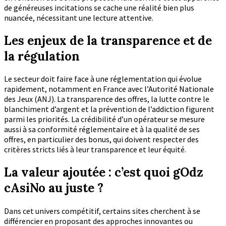
de généreuses incitations se cache une réalité bien plus
nuancée, nécessitant une lecture attentive.
Les enjeux de la transparence et de
la régulation
Le secteur doit faire face à une réglementation qui évolue
rapidement, notamment en France avec l’Autorité Nationale
des Jeux (ANJ). La transparence des offres, la lutte contre le
blanchiment d’argent et la prévention de l’addiction figurent
parmi les priorités. La crédibilité d’un opérateur se mesure
aussi à sa conformité réglementaire et à la qualité de ses
offres, en particulier des bonus, qui doivent respecter des
critères stricts liés à leur transparence et leur équité.
La valeur ajoutée : c’est quoi gOdz
cAsiNo au juste ?
Dans cet univers compétitif, certains sites cherchent à se
différencier en proposant des approches innovantes ou