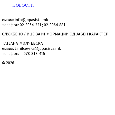
НОВОСТИ
емаил: info@jppasista.mk
телефон: 02-3064-221 ; 02-3064-881
СЛУЖБЕНО ЛИЦЕ ЗА ИНФОРМАЦИИ ОД ЈАВЕН КАРАКТЕР
ТАТЈАНА МИЛЧЕВСКА
емаил: t.milcevska@jppasista.mk
телефон: 078-318-415
© 2026
Back
to
top