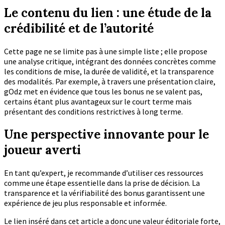
Le contenu du lien : une étude de la
crédibilité et de l’autorité
Cette page ne se limite pas à une simple liste ; elle propose
une analyse critique, intégrant des données concrètes comme
les conditions de mise, la durée de validité, et la transparence
des modalités. Par exemple, à travers une présentation claire,
gOdz met en évidence que tous les bonus ne se valent pas,
certains étant plus avantageux sur le court terme mais
présentant des conditions restrictives à long terme.
Une perspective innovante pour le
joueur averti
En tant qu’expert, je recommande d’utiliser ces ressources
comme une étape essentielle dans la prise de décision. La
transparence et la vérifiabilité des bonus garantissent une
expérience de jeu plus responsable et informée.
Le lien inséré dans cet article a donc une valeur éditoriale forte,